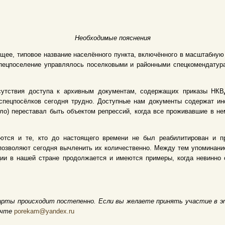
Необходимые пояснения
щее, типовое название населённого пункта, включённого в масштабну
 Спецпоселение управлялось поселковыми и районными спецкомендату
сутствия доступа к архивным документам, содержащих приказы НКВД
спецпосёлков сегодня трудно. Доступные нам документы содержат и
ело) переставал быть объектом репрессий, когда все проживавшие в 
ются и те, кто до настоящего времени не был реабилитирован и пр
позволяют сегодня вычленить их количественно. Между тем упоминание
ции в нашей стране продолжается и имеются примеры, когда невинно
арты происходит постепенно. Если вы желаете принять участие в э
очте
porekam@yandex.ru