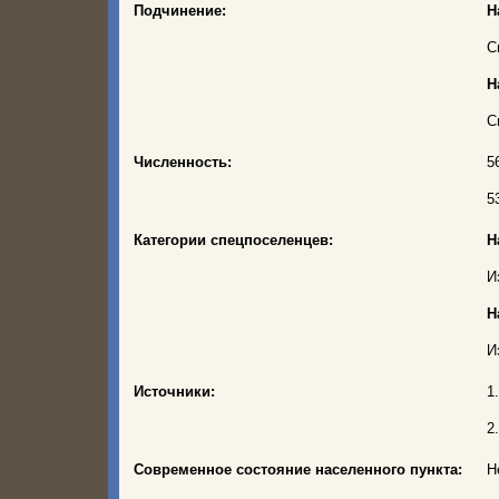
Подчинение:
Н
С
Н
С
Численность:
5
5
Категории спецпоселенцев:
Н
И
Н
И
Источники:
1
2
Современное состояние населенного пункта:
Н