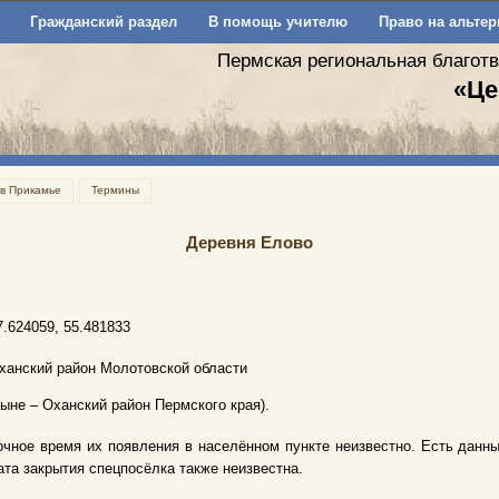
Гражданский раздел
В помощь учителю
Право на альтер
Пермская региональная благот
«Це
 в Прикамье
Термины
Деревня Елово
7.624059, 55.481833
ханский район Молотовской области
ныне – Оханский район Пермского края).
очное время их появления в населённом пункте неизвестно. Есть данные 
ата закрытия спецпосёлка также неизвестна.