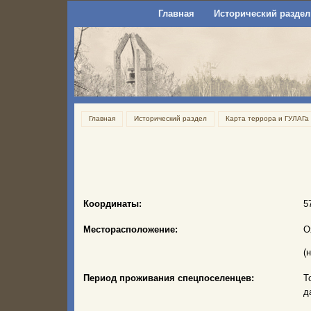
Главная
Исторический раздел
Главная
Исторический раздел
Карта террора и ГУЛАГа
Координаты:
5
Месторасположение:
О
(
Период проживания спецпоселенцев:
Т
д