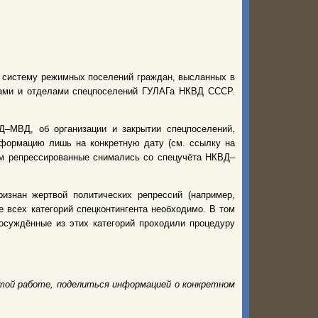
ю систему режимных поселений граждан, высланных в
рами и отделами спецпоселений ГУЛАГа НКВД СССР.
–МВД, об организации и закрытии спецпоселений,
нформацию лишь на конкретную дату (см. ссылку на
нем репрессированные снимались со спецучёта НКВД–
изнан жертвой политических репрессий (например,
 всех категорий спецконтингента необходимо. В том
 осуждённые из этих категорий проходили процедуру
той работе, поделиться информацией о конкретном