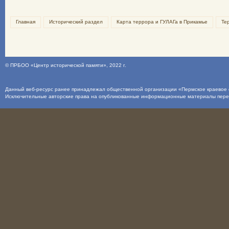
Главная
Исторический раздел
Карта террора и ГУЛАГа в Прикамье
Те
©
ПРБОО «Центр исторической памяти»
, 2022 г.
Данный веб-ресурс ранее принадлежал общественной организации «Пермское краевое о
Исключительные авторские права на опубликованные информационные материалы пер