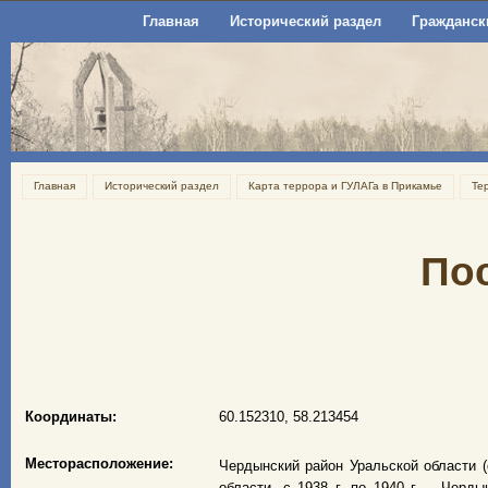
Главная
Исторический раздел
Гражданск
Главная
Исторический раздел
Карта террора и ГУЛАГа в Прикамье
Те
По
Координаты:
60.152310, 58.213454
Месторасположение:
Чердынский район Уральской области (
области, с 1938 г. по 1940 г. – Черды