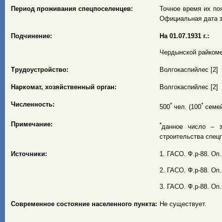
Период проживания спецпоселенцев:
Точное время их появ
Официальная дата з
Подчинение:
На 01.07.1931 г.:
Чердынской райкоме
Трудоустройство:
Волгокаспийлес [2]
Наркомат, хозяйственный орган:
Волгокаспийлес [2]
Численность:
*
*
500
чел. (100
семей)
Примечание:
*
данное число – з
строительства спец
Источники:
1. ГАСО. Ф.р-88. Оп.2
2. ГАСО. Ф.р-88. Оп.2
3. ГАСО. Ф.р-88. Оп.
Современное состояние населенного пункта:
Не существует.