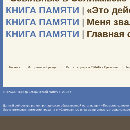
КНИГА ПАМЯТИ
|
«Это дей
КНИГА ПАМЯТИ
|
Меня зва
КНИГА ПАМЯТИ
|
Главная 
Главная
Исторический раздел
Карта террора и ГУЛАГа в Прикамье
Те
©
ПРБОО «Центр исторической памяти»
, 2022 г.
Данный веб-ресурс ранее принадлежал общественной организации «Пермское краевое о
Исключительные авторские права на опубликованные информационные материалы пер