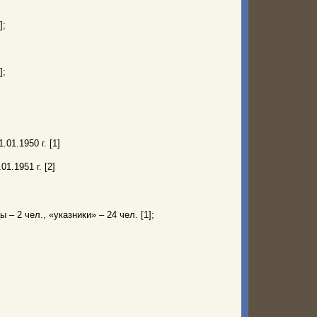
];
];
.01.1950 г. [1]
01.1951 г. [2]
 – 2 чел., «указники» – 24 чел. [1];