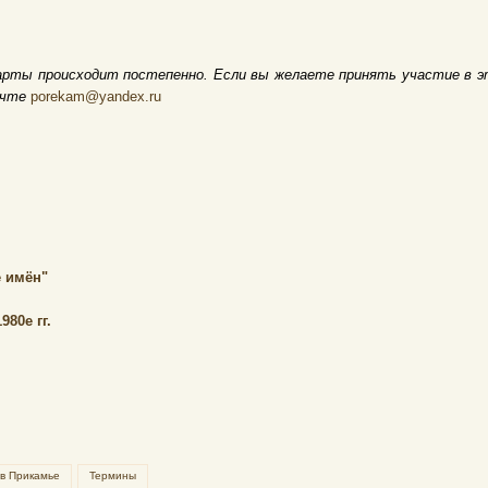
арты происходит постепенно. Если вы желаете принять участие в э
очте
porekam@yandex.ru
 имён"
80е гг.
 в Прикамье
Термины