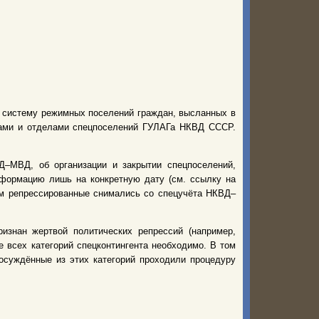
ю систему режимных поселений граждан, высланных в
рами и отделами спецпоселений ГУЛАГа НКВД СССР.
–МВД, об организации и закрытии спецпоселений,
нформацию лишь на конкретную дату (см. ссылку на
нем репрессированные снимались со спецучёта НКВД–
изнан жертвой политических репрессий (например,
 всех категорий спецконтингента необходимо. В том
 осуждённые из этих категорий проходили процедуру