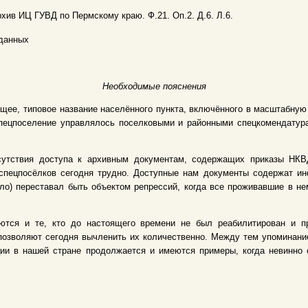
рхив ИЦ ГУВД по Пермскому краю. Ф.21. Оп.2. Д.6. Л.6.
данных
Необходимые пояснения
щее, типовое название населённого пункта, включённого в масштабну
 Спецпоселение управлялось поселковыми и районными спецкомендату
сутствия доступа к архивным документам, содержащих приказы НКВД
спецпосёлков сегодня трудно. Доступные нам документы содержат и
ело) переставал быть объектом репрессий, когда все проживавшие в 
ются и те, кто до настоящего времени не был реабилитирован и пр
позволяют сегодня вычленить их количественно. Между тем упоминание
ции в нашей стране продолжается и имеются примеры, когда невинно