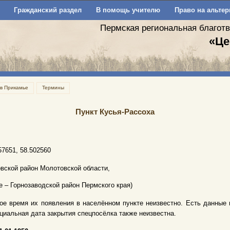
Гражданский раздел
В помощь учителю
Право на альтер
Пермская региональная благот
«Це
 в Прикамье
Термины
Пункт Кусья-Рассоха
57651, 58.502560
вской район Молотовской области,
е – Горнозаводской район Пермского края)
ое время их появления в населённом пункте неизвестно. Есть данные на 01.
иальная дата закрытия спецпосёлка также неизвестна.