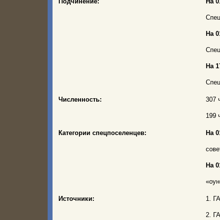
Подчинение:
На 0
Спец
На 0
Спец
На 1
Спец
Численность:
307 
199 
Категории спецпоселенцев:
На 0
сове
На 0
«оун
Источники:
1. Г
2. Г