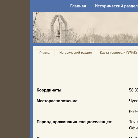
Главная
Исторический раздел
Главная
Исторический раздел
Карта террора и ГУЛАГа
Координаты:
58.3
Месторасположение:
Чусо
(нын
Период проживания спецпоселенцев:
Точн
Офиц