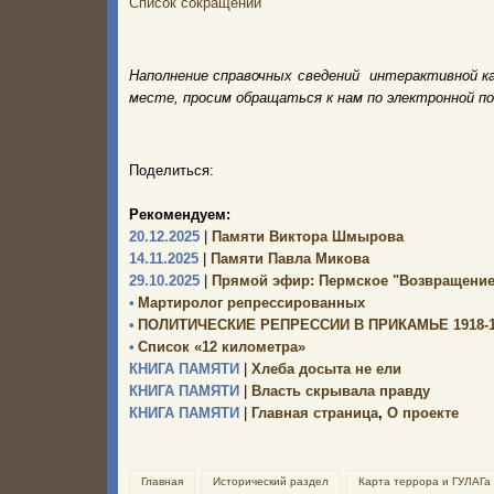
Список сокращений
Наполнение справочных сведений интерактивной к
месте, просим обращаться к нам по электронной п
Поделиться:
Рекомендуем:
20.12.2025
|
Памяти Виктора Шмырова
14.11.2025
|
Памяти Павла Микова
29.10.2025
|
Прямой эфир: Пермское "Возвращение
•
Мартиролог репрессированных
•
ПОЛИТИЧЕСКИЕ РЕПРЕССИИ В ПРИКАМЬЕ 1918-19
•
Список «12 километра»
КНИГА ПАМЯТИ
|
Хлеба досыта не ели
КНИГА ПАМЯТИ
|
Власть скрывала правду
КНИГА ПАМЯТИ
|
Главная страница
,
О проекте
Главная
Исторический раздел
Карта террора и ГУЛАГа