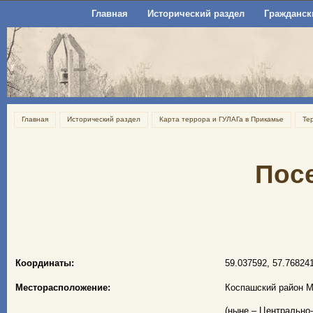
Главная
Исторический раздел
Гражданск
Главная
Исторический раздел
Карта террора и ГУЛАГа в Прикамье
Те
Пос
Координаты:
59.037592, 57.76824
Месторасположение:
Коспашский район М
(ныне – Центрально