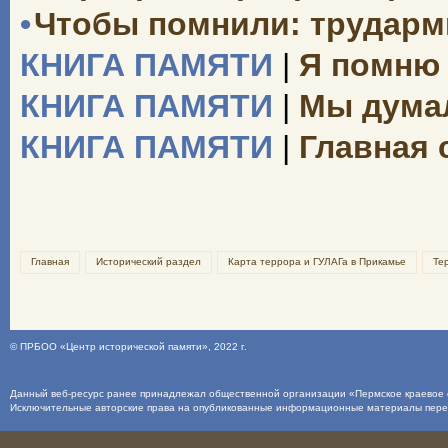
•
Чтобы помнили: трударми
КНИГА ПАМЯТИ
|
Я помню 
КНИГА ПАМЯТИ
|
Мы думал
КНИГА ПАМЯТИ
|
Главная 
Главная
Исторический раздел
Карта террора и ГУЛАГа в Прикамье
Те
©
ПРБОО «Центр исторической памяти»
, 2022 г.
Данный веб-ресурс ранее принадлежал общественной организации «Пермское краевое о
Исключительные авторские права на опубликованные информационные материалы пер