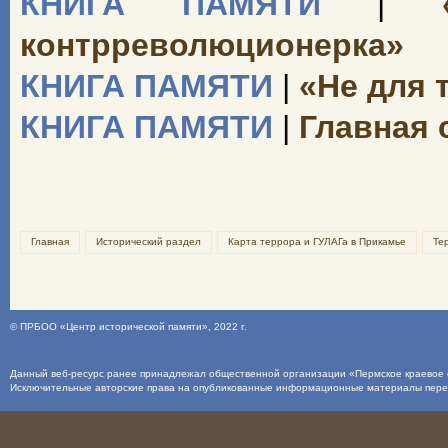
КНИГА ПАМЯТИ
|
«О
контрреволюционерка»
КНИГА ПАМЯТИ
|
«Не для 
КНИГА ПАМЯТИ
|
Главная 
Главная
Исторический раздел
Карта террора и ГУЛАГа в Прикамье
Те
©
ПРБОО «Центр исторической памяти»
, 2022 г.
Данный веб-ресурс ранее принадлежал общественной организации «Пермское краевое о
Исключительные авторские права на опубликованные информационные материалы пер