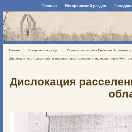
Главная
Исторический раздел
Гражданс
Главная
Исторический раздел
История репрессий в Прикамье. Архивные д
Дислокация мест расселения и трудового использования спецпоселенцев в Молотов
Дислокация расселен
обла