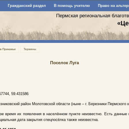
Гражданский раздел
В помощь учителю
Право на альтер
Пермская региональная благот
«Це
 в Прикамье
Термины
Поселок Луга
67744, 59.431586
зниковский район Молотовской области (ныне – г. Березники Пермского к
ое время их появления в населённом пункте неизвестно. Есть данные на 01.
иальная дата закрытия спецпосёлка также неизвестна.