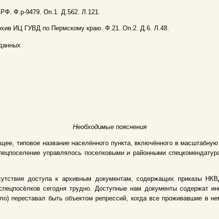
АРФ. Ф.р-9479. Оп.1. Д.562. Л.121.
рхив ИЦ ГУВД по Пермскому краю. Ф.21. Оп.2. Д.6. Л.48.
данных
Необходимые пояснения
щее, типовое название населённого пункта, включённого в масштабну
 Спецпоселение управлялось поселковыми и районными спецкомендату
сутствия доступа к архивным документам, содержащих приказы НКВД
спецпосёлков сегодня трудно. Доступные нам документы содержат и
ело) переставал быть объектом репрессий, когда все проживавшие в 