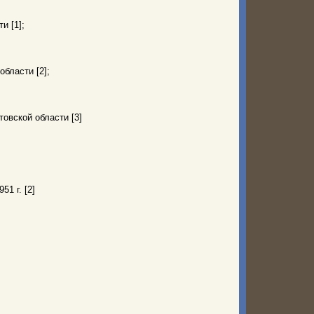
и [1];
бласти [2];
овской области [3]
51 г. [2]