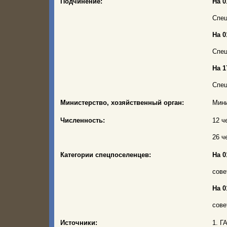
Подчинение:
На 0
Спец
На 0
Спец
На 1
Спец
Министерство, хозяйственный орган:
Мини
Численность:
12 ч
26 ч
Категории спецпоселенцев:
На 0
сове
На 0
сове
Источники:
1. Г