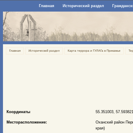
Главная
Исторический раздел
Гражданск
Главная
Исторический раздел
Карта террора и ГУЛАГа в Прикамье
Те
Координаты
55.351003, 57.59382
Месторасположение:
Оханский район Перм
края)