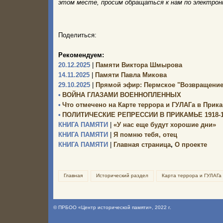
этом месте, просим обращаться к нам по электро
Поделиться:
Рекомендуем:
20.12.2025
|
Памяти Виктора Шмырова
14.11.2025
|
Памяти Павла Микова
29.10.2025
|
Прямой эфир: Пермское "Возвращение
•
ВОЙНА ГЛАЗАМИ ВОЕННОПЛЕННЫХ
•
Что отмечено на Карте террора и ГУЛАГа в Прик
•
ПОЛИТИЧЕСКИЕ РЕПРЕССИИ В ПРИКАМЬЕ 1918-19
КНИГА ПАМЯТИ
|
«У нас еще будут хорошие дни»
КНИГА ПАМЯТИ
|
Я помню тебя, отец
КНИГА ПАМЯТИ
|
Главная страница
,
О проекте
Главная
Исторический раздел
Карта террора и ГУЛАГа
©
ПРБОО «Центр исторической памяти»
, 2022 г.