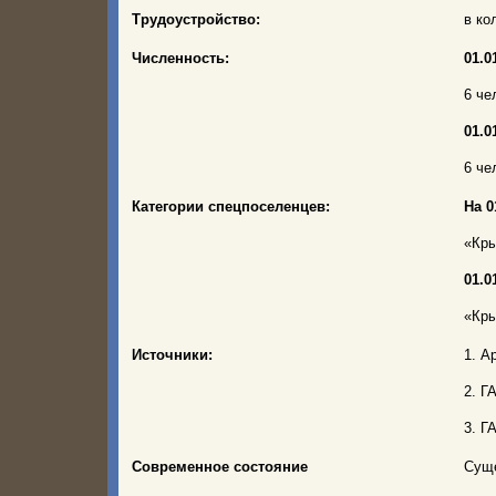
Трудоустройство:
в ко
Численность:
01.01
6 че
01.01
6 че
Категории спецпоселенцев:
На 0
«Кры
01.01
«Кры
Источники:
1. А
2. Г
3. Г
Современное состояние
Сущ