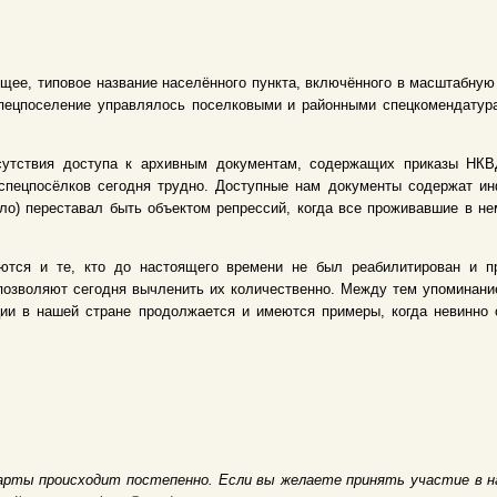
щее, типовое название населённого пункта, включённого в масштабну
 Спецпоселение управлялось поселковыми и районными спецкомендату
сутствия доступа к архивным документам, содержащих приказы НКВД
спецпосёлков сегодня трудно. Доступные нам документы содержат и
ело) переставал быть объектом репрессий, когда все проживавшие в 
ются и те, кто до настоящего времени не был реабилитирован и пр
позволяют сегодня вычленить их количественно. Между тем упоминание
ции в нашей стране продолжается и имеются примеры, когда невинно
арты происходит постепенно. Если вы желаете принять участие в н