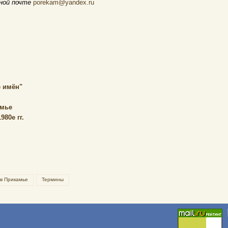
нной почте
porekam@yandex.ru
 имён"
амье
80е гг.
 в Прикамье
Термины