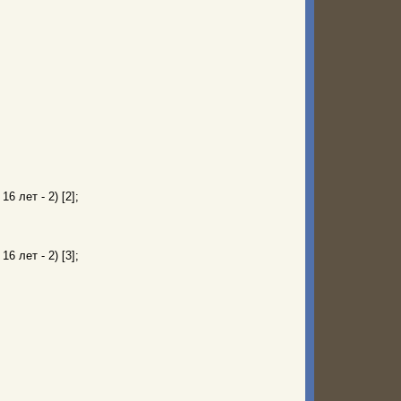
6 лет - 2) [2];
6 лет - 2) [3];