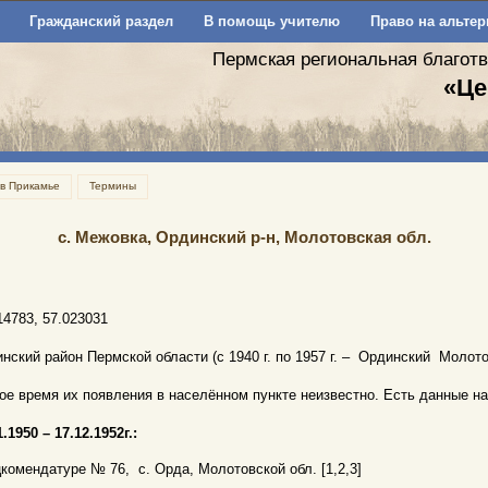
Гражданский раздел
В помощь учителю
Право на альтер
Пермская региональная благот
«Це
 в Прикамье
Термины
с. Межовка, Ординский р-н, Молотовская обл.
14783, 57.023031
нский район Пермской области (с 1940 г. по 1957 г. – Ординский Молот
ое время их появления в населённом пункте неизвестно. Есть данные на 1.0
1.1950 – 17.12.1952г.:
комендатуре № 76, с. Орда, Молотовской обл. [1,2,3]