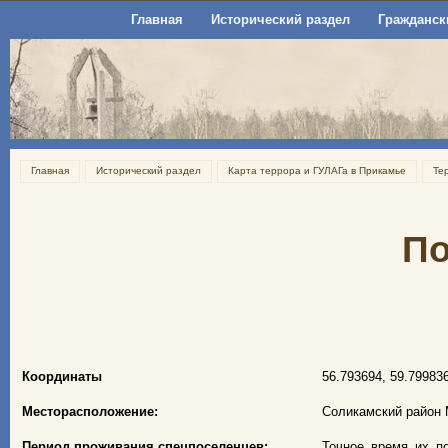
Главная
Исторический раздел
Гражданск
Главная
Исторический раздел
Карта террора и ГУЛАГа в Прикамье
Те
По
Координаты
56.793694, 59.79983
Месторасположение:
Соликамский район 
Период проживания спецпоселенцев:
Точное время их по