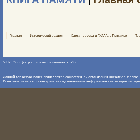
Главная
Исторический раздел
Карта террора и ГУЛАГа в Прикамье
Те
©
ПРБОО «Центр исторической памяти»
, 2022 г.
Данный веб-ресурс ранее принадлежал общественной организации «Пермское краевое о
Исключительные авторские права на опубликованные информационные материалы пер