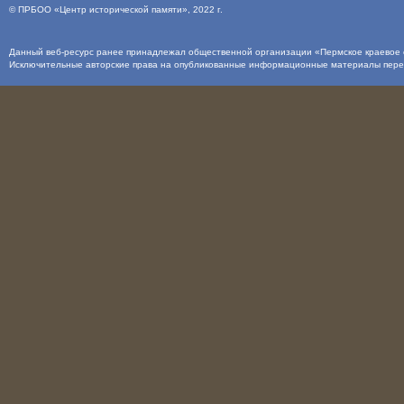
©
ПРБОО «Центр исторической памяти»
, 2022 г.
Данный веб-ресурс ранее принадлежал общественной организации «Пермское краевое о
Исключительные авторские права на опубликованные информационные материалы пер