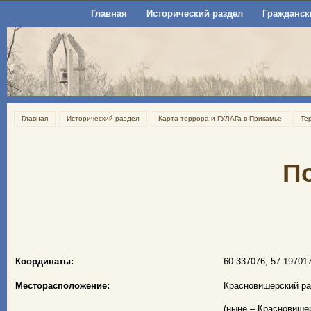
Главная
Исторический раздел
Гражданск
Главная
Исторический раздел
Карта террора и ГУЛАГа в Прикамье
Те
П
Координаты:
60.337076, 57.19701
Месторасположение:
Красновишерский ра
(ныне – Красновише