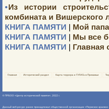
•
Из истории строительс
комбината и Вишерского 
КНИГА ПАМЯТИ
|
Мой папа
КНИГА ПАМЯТИ
|
Мы все б
КНИГА ПАМЯТИ
|
Главная 
Главная
Исторический раздел
Карта террора и ГУЛАГа в Прикамье
Те
©
ПРБОО «Центр исторической памяти»
, 2022 г.
Данный веб-ресурс ранее принадлежал общественной организации «Пермское краевое о