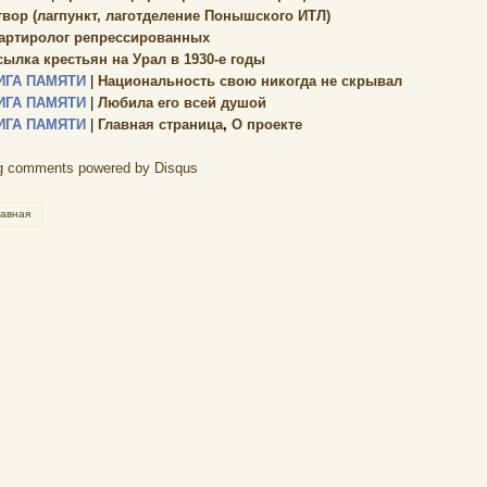
твор (лагпункт, лаготделение Понышского ИТЛ)
артиролог репрессированных
сылка крестьян на Урал в 1930-е годы
ИГА ПАМЯТИ
|
Национальность свою никогда не скрывал
ИГА ПАМЯТИ
|
Любила его всей душой
ИГА ПАМЯТИ
|
Главная страница
,
О проекте
g comments powered by
Disqus
лавная