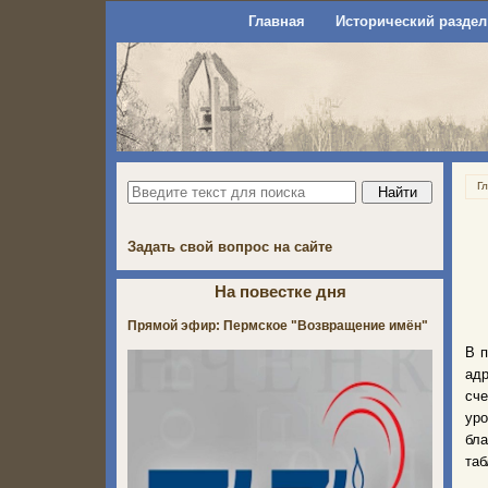
Главная
Исторический раздел
Г
Задать свой вопрос на сайте
На повестке дня
Прямой эфир: Пермское "Возвращение имён"
В п
ад
сч
уро
бла
таб