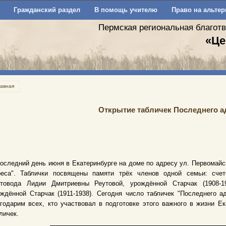
Гражданский раздел
В помощь учителю
Право на альтер
Пермская региональная благот
«Це
лавная
Открытие табличек Последнего ад
оследний день июня в Екатеринбурге на доме по адресу ул. Первомайс
реса". Таблички посвящены памяти трёх членов одной семьи: счето
етовода Лидии Дмитриевны Реутовой, урождённой Старчак (1908-1
ждённой Старчак (1911-1938). Сегодня число табличек "Последнего а
годарим всех, кто участвовал в подготовке этого важного в жизни Е
личек.