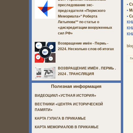
•
С
преследование экс-
•
М
председателя «Пермского
•
С
Мемориала»* Роберта
КН
Латыпова** по статье о
«дискредитации вооруженных
КН
сил РФ»
КН
Возвращение имён - Пермь -
blo
2024. Несколько слов об итогах
Г
ВОЗВРАЩЕНИЕ ИМЁН . ПЕРМЬ .
2024 . ТРАНСЛЯЦИЯ
Полезная информация
ВИДЕОЦИКЛ «УСТНАЯ ИСТОРИЯ»
ВЕСТНИКИ «ЦЕНТРА ИСТОРИЧЕСКОЙ
ПАМЯТИ»
КАРТА ГУЛАГА В ПРИКАМЬЕ
КАРТА МЕМОРИАЛОВ В ПРИКАМЬЕ