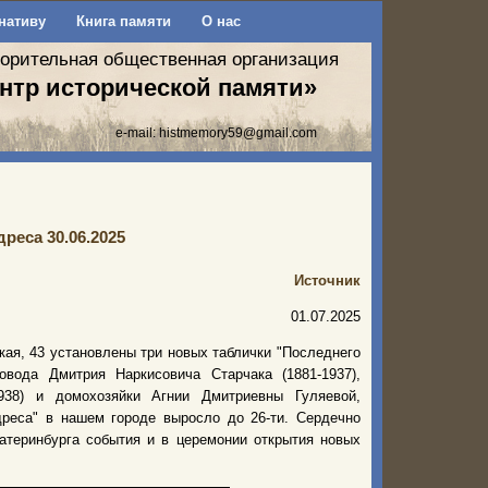
нативу
Книга памяти
О нас
ворительная общественная организация
нтр исторической памяти»
e-mail:
histmemory59@gmail.com
реса 30.06.2025
Источник
01.07.2025
кая, 43 установлены три новых таблички "Последнего
вода Дмитрия Наркисовича Старчака (1881-1937),
938) и домохозяйки Агнии Дмитриевны Гуляевой,
дреса" в нашем городе выросло до 26-ти. Сердечно
катеринбурга события и в церемонии открытия новых