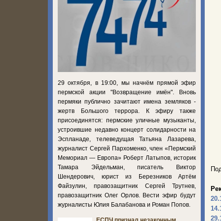
29 октября, в 19:00, мы начнём прямой эфир
пермской акции "Возвращение имён". Вновь
пермяки публично зачитают имена земляков -
жертв Большого террора. К эфиру также
присоединятся: пермские уличные музыканты,
устроившие недавно концерт солидарности на
Эспланаде, телеведущая Татьяна Лазарева,
журналист Сергей Пархоменко, член «Пермский
Мемориал — Европа» Роберт Латыпов, историк
Тамара Эйдельман, писатель Виктор
Под
Шендерович, юрист из Березников Артём
Файзулин, правозащитник Сергей Трутнев,
Ре
правозащитник Олег Орлов. Вести эфир будут
20.
журналисты Юлия Балабанова и Роман Попов.
14.
29.
ЕСПЧ признал незаконным