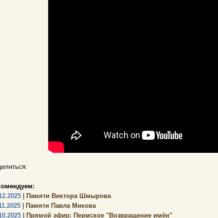
елиться:
комендуем:
12.2025
|
Памяти Виктора Шмырова
11.2025
|
Памяти Павла Микова
10.2025
|
Прямой эфир: Пермское "Возвращение имён"