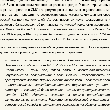
гий Зуев, около семи человек из разных городов России обратились 
верке материалов в СМИ на предмет разжигания межнациональной и меж
нию, авторы приводят не соответствующие историческим данным сведе
прессий священнослужителей. Авторы писем цитируют документы, в 
ывается о бандеровцах, об их националистической идеологии и деятельн
ток Холокста более 100 человек. Также они напоминают, что Рейнис 
мая 1989 года, а Шептицкий — Верховным судом Украинской ССР 29 мая
ках единого правового пространства СССР. Авторы писем подчеркивают,
ие ответы последовали на эти обращения — неизвестно. Но в середине
дставление прокуратуры. В нем говорится следующее:
«Согласно заключению специалистов Регионального отделени
Владимирской области от 07.05.2025 года №7 деятельность указ
Шептицкого, - прим. ред) имела связь с военно-политически
националистов, совершивших в годы Великой Отечественной вой
преступления против мирных советских граждан и советских воен
с ними локальные коллаборационистские формирования (в числ
литовцев и украинцев) были признаны военными преступниками на
октября 1946). Имеются указания на прямое сотрудничес
оккупационными властями. Размещение изображений и памятных 
исторической правды и проявлением героизации пособников фашиз