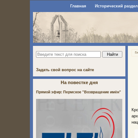
Главная
Исторический раздел
Г
Задать свой вопрос на сайте
На повестке дня
Прямой эфир: Пермское "Возвращение имён"
Кр
арх
нац