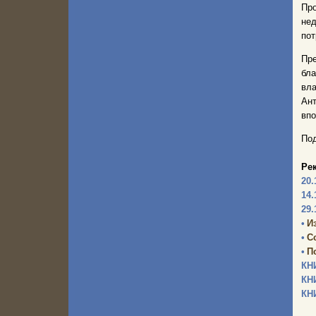
Пр
не
пот
Пр
бла
вла
Ант
впо
Под
Ре
20.
14.
29.
•
И
•
С
•
П
КН
КН
КН