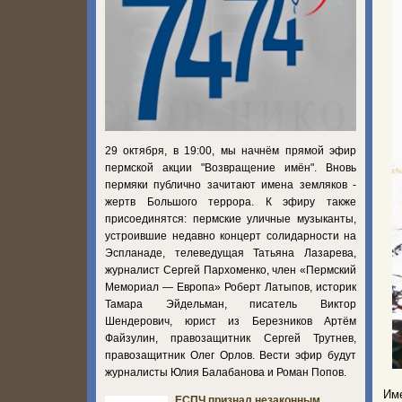
29 октября, в 19:00, мы начнём прямой эфир
пермской акции "Возвращение имён". Вновь
пермяки публично зачитают имена земляков -
жертв Большого террора. К эфиру также
присоединятся: пермские уличные музыканты,
устроившие недавно концерт солидарности на
Эспланаде, телеведущая Татьяна Лазарева,
журналист Сергей Пархоменко, член «Пермский
Мемориал — Европа» Роберт Латыпов, историк
Тамара Эйдельман, писатель Виктор
Шендерович, юрист из Березников Артём
Файзулин, правозащитник Сергей Трутнев,
правозащитник Олег Орлов. Вести эфир будут
журналисты Юлия Балабанова и Роман Попов.
Им
ЕСПЧ признал незаконным