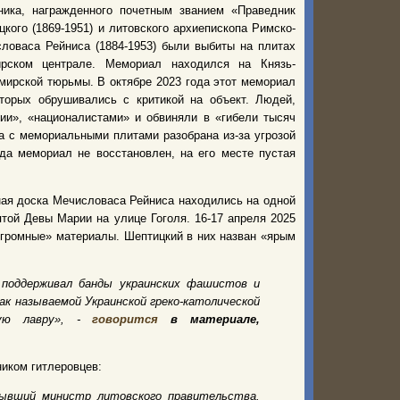
ника, награжденного почетным званием «Праведник
кого (1869-1951) и литовского архиепископа Римско-
словаса Рейниса (1884-1953) были выбиты на плитах
рском централе. Мемориал находился на Князь-
мирской тюрьмы. В октябре 2023 года этот мемориал
торых обрушивались с критикой на объект. Людей,
ии», «националистами» и обвиняли в «гибели тысяч
на с мемориальными плитами разобрана из-за угрозой
да мемориал не восстановлен, на его месте пустая
ая доска Мечисловаса Рейниса находились на одной
ятой Девы Марии на улице Гоголя. 16-17 апреля 2025
згромные» материалы. Шептицкий в них назван «ярым
 поддерживал банды украинских фашистов и
так называемой Украинской греко-католической
кую лавру», -
говорится
в материале,
ником гитлеровцев:
бывший министр литовского правительства.