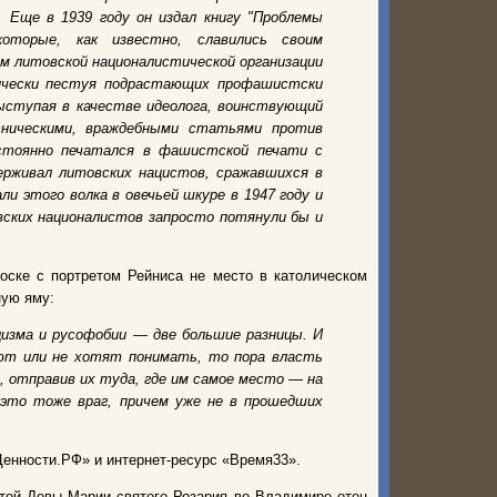
 Еще в 1939 году он издал книгу "Проблемы
оторые, как известно, славились своим
м литовской националистической организации
тически пестуя подрастающих профашистски
ыступая в качестве идеолога, воинствующий
ническими, враждебными статьями против
остоянно печатался в фашистской печати с
ерживал литовских нацистов, сражавшихся в
и этого волка в овечьей шкуре в 1947 году и
овских националистов запросто потянули бы и
оске с портретом Рейниса не место в католическом
ную яму:
ацизма и русофобии — две большие разницы. И
ают или не хотят понимать, то пора власть
 отправив их туда, где им самое место — на
 это тоже враг, причем уже не в прошедших
енности.РФ» и интернет-ресурс «Время33».
той Девы Марии святого Розария во Владимире отец