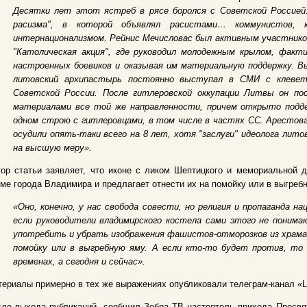
Десятки лет этот ястреб в рясе боролся с Советской Россией.
расизма", в которой объявлял расистами… коммунистов, к
интернационализмом. Рейнис Мечисловас был активным участнико
"Католическая акция", где руководил молодежным крылом, фак
настроенных боевиков и оказывая им материальную поддержку. В
литовский архипастырь постоянно выступал в СМИ с клевет
Советской России. После гитлеровской оккупации Литвы он п
материалами все той же направленности, причем открыто подд
одном строю с гитлеровцами, в том числе в частях СС. Арестовал
осудили опять-таки всего на 8 лет, хотя "заслуги" идеолога лит
на высшую меру».
ор статьи заявляет, что иконе с ликом Шептицкого и мемориальной д
ме города Владимира и предлагает отнести их на помойку или в выгреб
«Оно, конечно, у нас свобода совести, но религия и пропаганда н
если руководители владимирского костела сами этого не поним
употребить и убрать изображения фашистов-отморозков из храма,
помойку или в выгребную яму. А если кто-то будет против, то
временах, а сегодня и сейчас».
ериалы примерно в тех же выражениях опубликовали телеграм-канал «Ц
ле выхода публикаций, сообщил Зебра ТВ настоятель прихода Пресвя