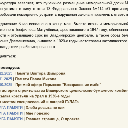
окуратура заявляет, что публичное размещение мемориальной доски 
допустимы в силу статьи 13 Федерального Закона №114 «О противоде
ребовали немедленно устранить нарушения закона и привлечь к ответст
едписание было исполнено в конце мая. Вместо иконы и мемориально
женного Теофилюса Матулёниса, арестованного в 1947 году, обвиненног
сти и отбывавшего срок во Владимирском централе, а также образ бел
ония Дземешкевича, бывшего в 1920-е годы настоятелем католического 
следствии реабилитированного.
елиться:
комендуем:
12.2025
|
Памяти Виктора Шмырова
11.2025
|
Памяти Павла Микова
10.2025
|
Прямой эфир: Пермское "Возвращение имён"
з истории строительства Вишерского целлюлозно-бумажного комбин
сылка крестьян на Урал в 1930-е годы
о местам спецпоселений и лагерей ГУЛАГа
ИГА ПАМЯТИ
|
Хлеба досыта не ели
ИГА ПАМЯТИ
|
Мне повезло
ИГА ПАМЯТИ
|
Главная страница
,
О проекте