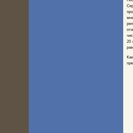
Сер
про
мне
ре
отз
чис
20 
рам
Как
пре