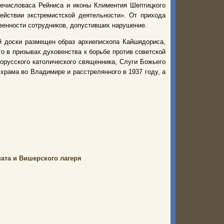
Мечисловаса Рейниса и иконы Климентия Шептицкого
йствии экстремистской деятельности». От прихода
венности сотрудников, допустивших нарушение.
й доски размещен образ архиепископа Кайшядориса,
о в призывах духовенства к борьбе против советской
орусского католического священника, Слуги Божьего
храма во Владимире и расстрелянного в 1937 году, а
ата и Вишерского лагеря