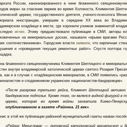
зархата России, канонизированного в чине блаженного священномуче
одов мира» за спасение евреев во время Холокоста, Климентия Шептиц
олической церкви, государственного деятеля, ученого-психолога Мечи
мориала иностранцам, умершим в середине XX века во Владими
димирском кладбище в месте, где хоронили узников знаменитой влади
сследно
исчез
. Этому предшествовали публикации в СМИ, авторы ко
ековеченных на мемориальных досках, называли «ярыми врагами Росс
их соотечественников». Городские власти
заявили
, что кирпичная сте
ушения и «проведения текущих ремонтных работ». Спустя полтора го
ощадка.
на блаженного священномученика Климентия Шептицкого и мемориальн
стен внутри владимирской католической церкви святого Розария Пресв
а, как и в случае с кладбищенским мемориалом, в СМИ появились «ра
ионалистом и сподвижником украинских националистов-бандеровцев».
«После разгрома третьего рейха, Климент Шептицкий активно
бандеровское подполье. Кроме того, он являлся видной фигурой в 
церкви, которая во время войны захватила Киево-Печерс
опубликованном в газете «Районка. 21 век»
.
нис в этой же публикации районной муниципальной газеты назван пособ
«Рейнис Мечисловас — литовский католический архиепископ и 