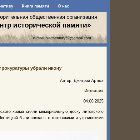
нативу
Книга памяти
О нас
ворительная общественная организация
нтр исторической памяти»
e-mail:
histmemory59@gmail.com
прокуратуры убрали икону
Автор: Дмитрий Артюх
Источник
04.06.2025
еского храма сняли мемориальную доску литовского
Шептицкий были связаны с литовскими и украинскими