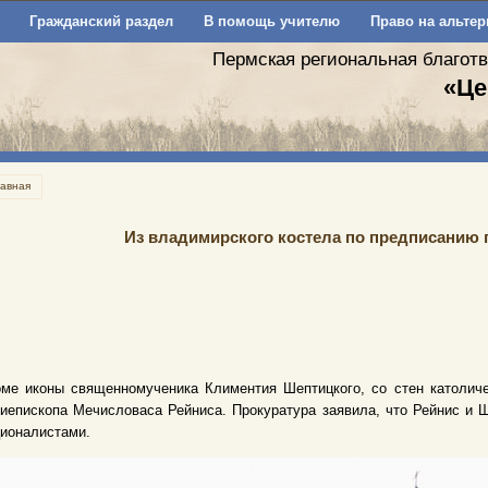
Гражданский раздел
В помощь учителю
Право на альтер
Пермская региональная благот
«Це
лавная
Из владимирского костела по предписанию 
оме иконы священномученика Климентия Шептицкого, со стен католич
иепископа Мечисловаса Рейниса. Прокуратура заявила, что Рейнис и 
ионалистами.