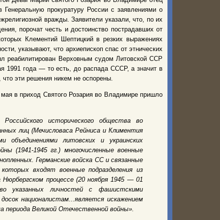
в Генеральную прокуратуру России с заявлениями о
религиозной вражды. Заявители указали, что, по их
ния, порочат честь и достоинство пострадавших от
которых Клементий Шептицкий в резких выражениях
ости, указывают, что архиепископ спас от этнических
был реабилитирован Верховным судом Литовской ССР
 1991 года — то есть, до распада СССР, а значит в
 что эти решения никем не оспорены.
 мая в приход Святого Розария во Владимире пришло
я Российского исторического общества во
анных лиц (Мечисловаса Рейниса и Климентия
ми объединениями литовских и украинских
ны (1941-1945 гг.) многочисленные военные
нопленных. Германские войска СС и связанные
о которых входят военные подразделения из
 Нюрбергском процессе (20 ноября 1945 — 01
тво указанных личностей с фашистскими
досок националистам...является искажением
ма периода Великой Отечественной войны».