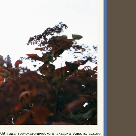
39 года грекокатолического экзарха Апостольского