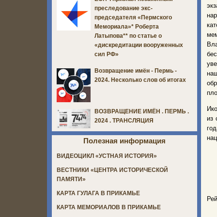
эк
преследование экс-
нар
председателя «Пермского
кат
Мемориала»* Роберта
ме
Латыпова** по статье о
Вла
«дискредитации вооруженных
бе
сил РФ»
ув
Возвращение имён - Пермь -
наш
2024. Несколько слов об итогах
обр
пл
Ико
ВОЗВРАЩЕНИЕ ИМЁН . ПЕРМЬ .
из 
2024 . ТРАНСЛЯЦИЯ
год
нац
Полезная информация
ВИДЕОЦИКЛ «УСТНАЯ ИСТОРИЯ»
ВЕСТНИКИ «ЦЕНТРА ИСТОРИЧЕСКОЙ
ПАМЯТИ»
КАРТА ГУЛАГА В ПРИКАМЬЕ
Рей
КАРТА МЕМОРИАЛОВ В ПРИКАМЬЕ