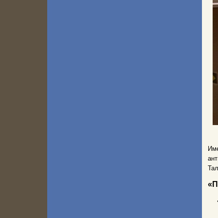
Име
ан
Тал
«
П