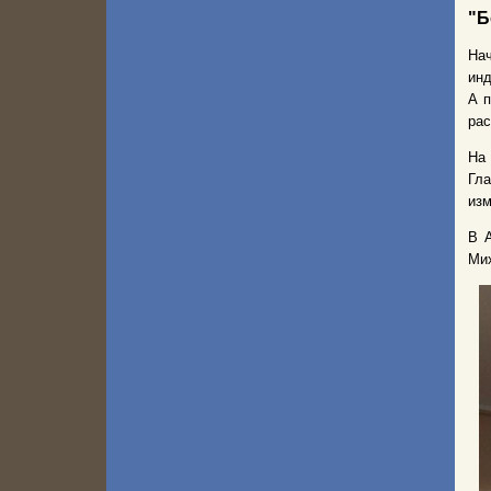
"Б
Нач
инд
А п
рас
На 
Гл
изм
В 
Мих