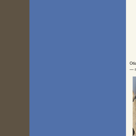
Об
— п