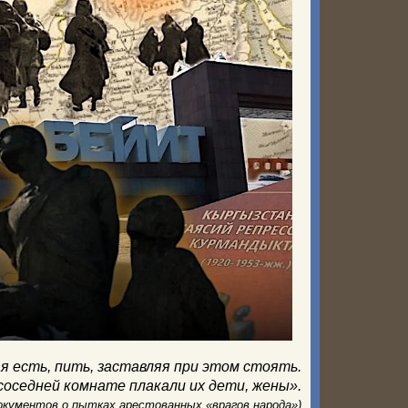
ая есть, пить, заставляя при этом стоять.
соседней комнате плакали их дети, жены».
документов о пытках арестованных «врагов народа»)