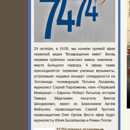
29 октября, в 19:00, мы начнём прямой эфир
пермской акции "Возвращение имён". Вновь
пермяки публично зачитают имена земляков -
жертв Большого террора. К эфиру также
присоединятся: пермские уличные музыканты,
устроившие недавно концерт солидарности на
Эспланаде, телеведущая Татьяна Лазарева,
журналист Сергей Пархоменко, член «Пермский
Мемориал — Европа» Роберт Латыпов, историк
Тамара Эйдельман, писатель Виктор
Шендерович, юрист из Березников Артём
Файзулин, правозащитник Сергей Трутнев,
правозащитник Олег Орлов. Вести эфир будут
журналисты Юлия Балабанова и Роман Попов.
ЕСПЧ признал незаконным