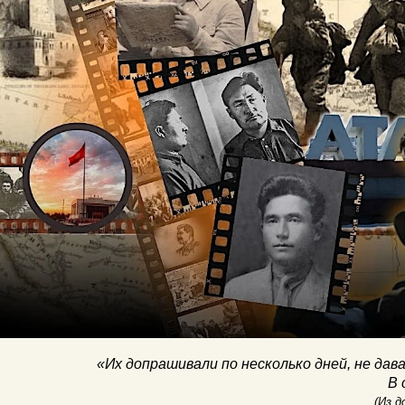
«Их допрашивали по несколько дней, не дав
В 
(Из 