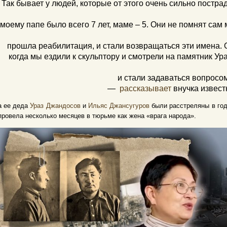
Так бывает у людей, которые от этого очень сильно постра
моему папе было всего 7 лет, маме – 5. Они не помнят сам м
прошла реабилитация, и стали возвращаться эти имена. 
когда мы ездили к скульптору и смотрели на памятник У
и стали задаваться вопросо
—
рассказывает
внучка извест
а ее деда
Ураз Джандосов
и
Ильяс Джансугуров
были расстреляны в год
ровела несколько месяцев в тюрьме как жена «врага народа».