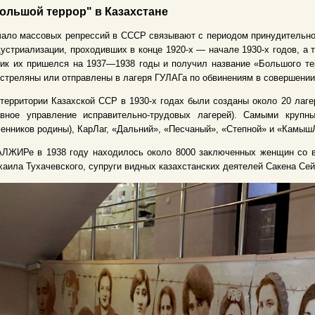
ольшой террор" в Казахстане
ало массовых репрессий в СССР связывают с периодом принудительной
устриализации, проходивших в конце 1920-х — начале 1930-х годов, а
ик их пришелся на 1937—1938 годы и получил название «Большого те
стреляны или отправлены в лагеря ГУЛАГа по обвинениям в совершении
территории Казахской ССР в 1930-х годах были созданы около 20 лаге
авное управление исправительно-трудовых лагерей). Самыми круп
енников родины), КарЛаг, «Дальний», «Песчаный», «Степной» и «Камыш
АЛЖИРе в 1938 году находилось около 8000 заключенных женщин со в
аила Тухачевского, супруги видных казахстанских деятелей Сакена С