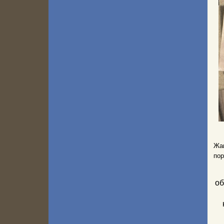
Жан
пор
об