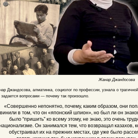
Жанар Джандосова
ар Джандосова, алматинка, социолог по профессии, узнала о трагичной
 задается вопросами — почему так произошло.
«Совершенно непонятно, почему, каким образом, они поп
винили в том, что он «японский шпион», но был ли он зна
было “пришить” ко всему этому, не знаю, это очень тру
национализме. Он занимался тем, что возвращал казахов, к
обустраивал их на прежних местах, где уже было рассел