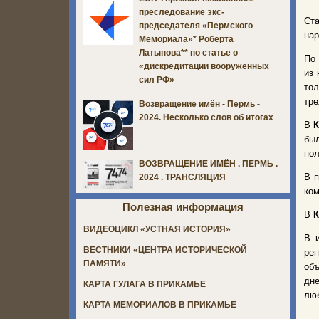
преследование экс-
Ста
председателя «Пермского
нар
Мемориала»* Роберта
Латыпова** по статье о
По
«дискредитации вооруженных
из 
сил РФ»
тол
тре
Возвращение имён - Пермь -
2024. Несколько слов об итогах
В
К
бы
пол
ВОЗВРАЩЕНИЕ ИМЁН . ПЕРМЬ .
В п
2024 . ТРАНСЛЯЦИЯ
ком
Полезная информация
В
К
ВИДЕОЦИКЛ «УСТНАЯ ИСТОРИЯ»
В 
ВЕСТНИКИ «ЦЕНТРА ИСТОРИЧЕСКОЙ
реп
ПАМЯТИ»
объ
дн
КАРТА ГУЛАГА В ПРИКАМЬЕ
лю
КАРТА МЕМОРИАЛОВ В ПРИКАМЬЕ