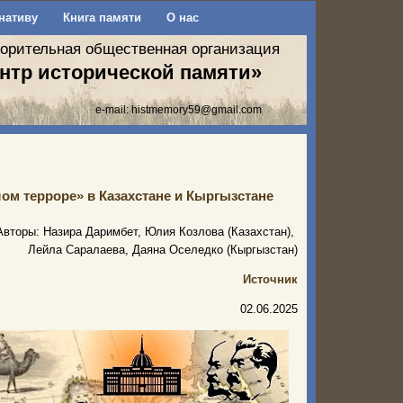
нативу
Книга памяти
О нас
ворительная общественная организация
нтр исторической памяти»
e-mail:
histmemory59@gmail.com
ом терроре» в Казахстане и Кыргызстане
Авторы: Назира Даримбет, Юлия Козлова (Казахстан),
Лейла Саралаева, Даяна Оселедко (Кыргызстан)
Источник
02.06.2025