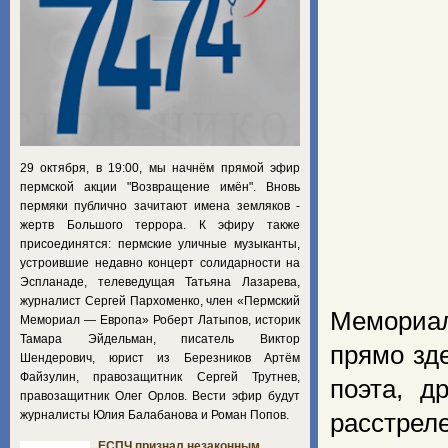
29 октября, в 19:00, мы начнём прямой эфир
пермской акции "Возвращение имён". Вновь
пермяки публично зачитают имена земляков -
жертв Большого террора. К эфиру также
присоединятся: пермские уличные музыканты,
устроившие недавно концерт солидарности на
Эспланаде, телеведущая Татьяна Лазарева,
журналист Сергей Пархоменко, член «Пермский
Мемориал
Мемориал — Европа» Роберт Латыпов, историк
Тамара Эйдельман, писатель Виктор
прямо зд
Шендерович, юрист из Березников Артём
Файзулин, правозащитник Сергей Трутнев,
поэта, д
правозащитник Олег Орлов. Вести эфир будут
журналисты Юлия Балабанова и Роман Попов.
расстрел
ЕСПЧ признал незаконным