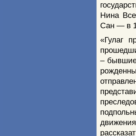
государст
Нина Все
Сан — в 1
«Гулаг п
прошедши
– бывшие 
рожденны
отправле
представ
преслед
подпольн
движения,
рассказа