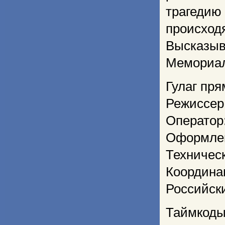
трагедию
происход
Высказыв
Мемориал
Гулаг пря
Режиссер
Оператор
Оформлен
Техничес
Координа
Российск
Таймкоды