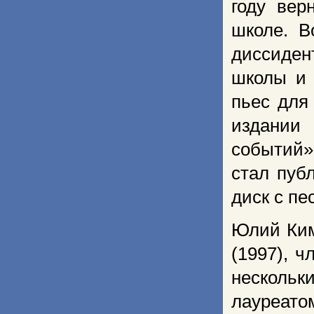
году вер
школе. В
диссиден
школы и 
пьес для
издании
событий»
стал пуб
диск с п
Юлий Ким
(1997), 
несколь
лауреат