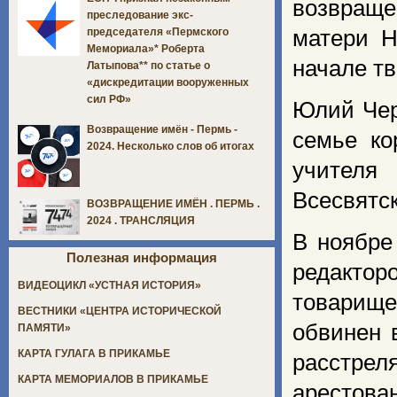
возвраще
преследование экс-
матери Н
председателя «Пермского
Мемориала»* Роберта
начале тв
Латыпова** по статье о
«дискредитации вооруженных
сил РФ»
Юлий Чер
Возвращение имён - Пермь -
семье ко
2024. Несколько слов об итогах
учителя
Всесвятск
ВОЗВРАЩЕНИЕ ИМЁН . ПЕРМЬ .
2024 . ТРАНСЛЯЦИЯ
В ноябре
Полезная информация
редакто
ВИДЕОЦИКЛ «УСТНАЯ ИСТОРИЯ»
товарище
ВЕСТНИКИ «ЦЕНТРА ИСТОРИЧЕСКОЙ
обвинен 
ПАМЯТИ»
КАРТА ГУЛАГА В ПРИКАМЬЕ
расстрел
КАРТА МЕМОРИАЛОВ В ПРИКАМЬЕ
арестов