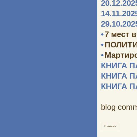
20.12.202
14.11.202
29.10.202
•
7 мест 
•
ПОЛИТИ
•
Мартир
КНИГА 
КНИГА 
КНИГА 
blog com
Главная