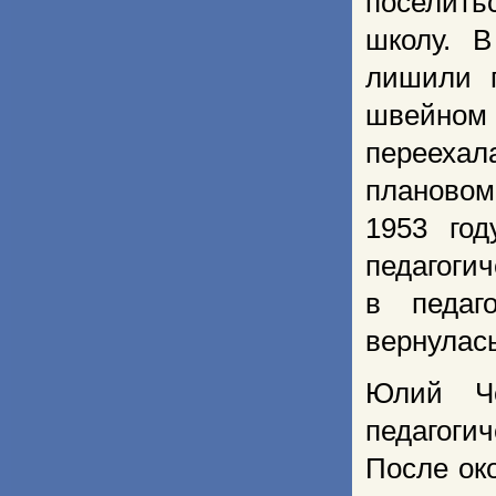
поселить
школу. 
лишили п
швейном
перееха
плановом
1953 год
педагоги
в педаг
вернулась
Юлий Че
педагоги
После ок