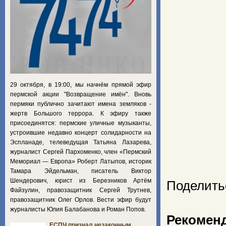
29 октября, в 19:00, мы начнём прямой эфир
пермской акции "Возвращение имён". Вновь
пермяки публично зачитают имена земляков -
жертв Большого террора. К эфиру также
присоединятся: пермские уличные музыканты,
устроившие недавно концерт солидарности на
Эспланаде, телеведущая Татьяна Лазарева,
журналист Сергей Пархоменко, член «Пермский
Мемориал — Европа» Роберт Латыпов, историк
Тамара Эйдельман, писатель Виктор
Шендерович, юрист из Березников Артём
Поделить
Файзулин, правозащитник Сергей Трутнев,
правозащитник Олег Орлов. Вести эфир будут
журналисты Юлия Балабанова и Роман Попов.
Рекомен
ЕСПЧ признал незаконным