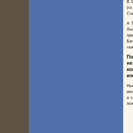
В 1
(то
Ста
А 
Лон
пре
Би
газ
По
не
ко
из
Нью
инс
а 
пол