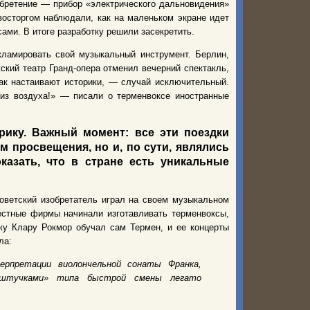
обретение — прибор «электрического дальновидения»
 восторгом наблюдали, как на маленьком экране идет
ами. В итоге разработку решили засекретить.
кламировать свой музыкальный инструмент. Берлин,
ский театр Гранд-опера отменил вечерний спектакль,
как настаивают историки, — случай исключительный.
из воздуха!» — писали о терменвоксе иностранные
рику. Важный момент: все эти поездки
 просвещения, но и, по сути, являлись
казать, что в стране есть уникальные
оветский изобретатель играл на своем музыкальном
естные фирмы начинали изготавливать терменвоксы,
ку Клару Рокмор обучал сам Термен, и ее концерты
ла:
ерпретации виолончельной сонаты Франка,
 «штучками» типа быстрой смены легато