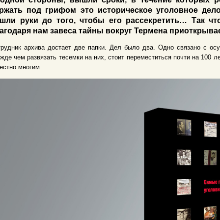
ржать под грифом это историческое уголовное дело
шли руки до того, чтобы его рассекретить… Так чт
агодаря нам завеса тайны вокруг Термена приоткрывае
рудник архива достает две папки. Дел было два. Одно связано с ос
жде чем развязать тесемки на них, стоит переместиться почти на 100 ле
естно многим.