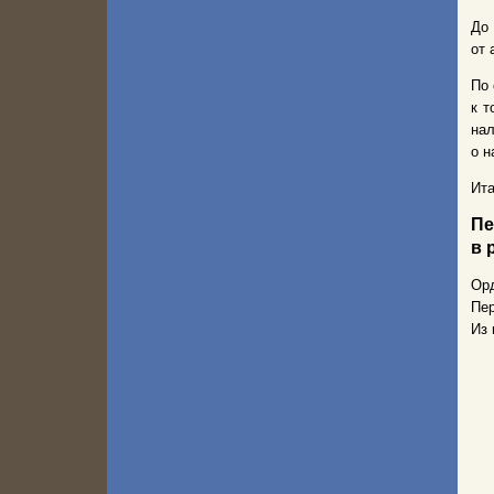
До
от 
По 
к т
на
о н
Ита
Пе
в 
Ор
Пер
Из 