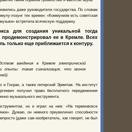
новились даже руководители государства. По словам
мулу-лозунг тех времен: «Коммунизм есть советская
 музыки» встретила всяческую поддержку.
кса для создания уникальной тогда
й продемонстрировал ее в Кремле. Всех
ль только еще приближается к контуру.
дством введения в Кремле электрической
ои опыты: такая сигнализация, что звонок
ней).
о и Гохран, а также питерский Эрмитаж. На институт
ргеевич получил право бесплатного передвижения
енно музыкального инструмента.
нструментом, но и играл на нем: «На терменвоксе
инки». Думаю, он немного преувеличил способности
просто (даже сам изобретатель, как говорят, не был