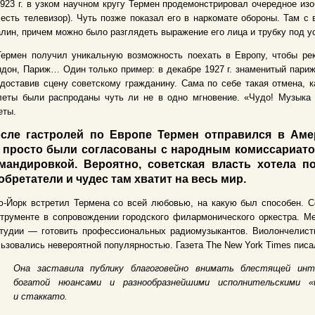
923 г. в узком научном кругу Термен продемонстрировал очередное из
 есть телевизор). Чуть позже показал его в наркомате обороны. Там с
лин, причем можно было разглядеть выражение его лица и трубку под ус
Термен получил уникальную возможность поехать в Европу, чтобы ре
дон, Париж… Один только пример: в декабре 1927 г. знаменитый париж
доставив сцену советскому гражданину. Сама по себе такая отмена, 
леты были распроданы чуть ли не в одно мгновение. «Чудо! Музыка 
еты.
сле гастролей по Европе Термен отправился в Аме
 просто были согласованы с народным комиссариатом
мандировкой. Вероятно, советская власть хотела по
обретатели и чудес там хватит на весь мир.
-Йорк встретил Термена со всей любовью, на какую был способен. С
трументе в сопровождении городского филармонического оркестра. М
студии — готовить профессиональных радиомузыкантов. Виолончелист
ьзовались невероятной популярностью. Газета The New York Times писа
Она заставила публику благоговейно внимать блестящей инт
богатой нюансами и разнообразнейшими исполнительскими
и стаккато.