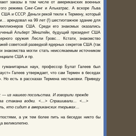
пают заказы в том числе от американских военных
гого режима Синг-Синг и Алькатрас. А вскоре Льва
 США и СССР. Деньги рекой текли к Термену, который
и… арендовал на 99 лет (!) шестиэтажное здание для
 миллионеров США. Среди его знакомых оказались
 ученый Альберт Эйнштейн, будущий президент США
ерного оружия Лесли Гровс… Кстати, знакомство
ражей советской разведкой ядерных секретов США (так
эти знакомства могли стать неиссякаемым источником
енциале США и пр.
 гуманитарных наук, профессор Булат Галеев был
Фауст» Галеев утверждает, что сам Термен в беседах
». Но есть в рассказах Термена нестыковки. Приведу
х — из нашего посольства. И говорили прежде
 два стакана водки. <…> Спрашивали… <…>
ать, кто сидит в американских тюрьмах…
упостями, а уж тем более пить на беседах никто бы
да великолепно.