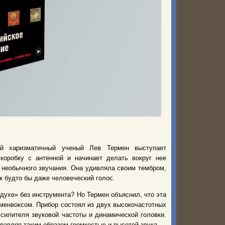
ый харизматичный ученый Лев Термен выступает
коробку с антенной и начинает делать вокруг нее
 необычного звучания. Она удивляла своим тембром,
к будто бы даже человеческий голос.
духе» без инструмента? Но Термен объяснил, что эта
ерменвоксом. Прибор состоял из двух высокочастотных
усилителя звуковой частоты и динамической головки.
равляя таким образом громкостью и высотой звука.