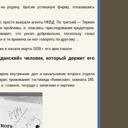
 на родину, бросив успешную фирму, отказавшись
го просто выкрали агенты НКВД. По третьей — Термен
е проблемы, и, опасаясь преследования кредиторов,
ворил, что уехал добровольно, поскольку «знал
и в те времена он мог говорить по-другому…
е в начале марта 1939 г. его арестовали.
данский» человек, который держит его
аром внутренних дел и начальником второго отдела
дрес проживания: гостиница «Киевская», комната 185.
и, главное, тетради с записями и чертежи.