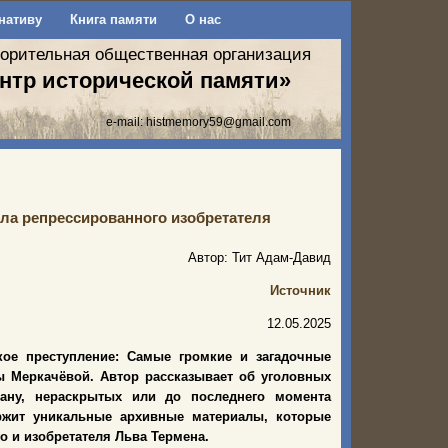
нативу
Книга памяти
О нас
ворительная общественная организация
нтр исторической памяти»
e-mail:
histmemory59@gmail.com
ела репрессированного изобретателя
Автор: Тит Адам-Давид
Источник
12.05.2025
ое преступление: Самые громкие и загадочные
ы Меркачёвой. Автор рассказывает об уголовных
ану, нераскрытых или до последнего момента
ержит уникальные архивные материалы, которые
о и изобретателя Льва Термена.