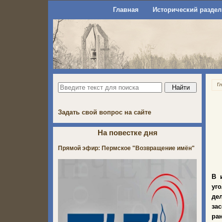
Главная
Исторический раздел
Г
Задать свой вопрос на сайте
На повестке дня
Прямой эфир: Пермское "Возвращение имён"
В 
уг
де
за
ра