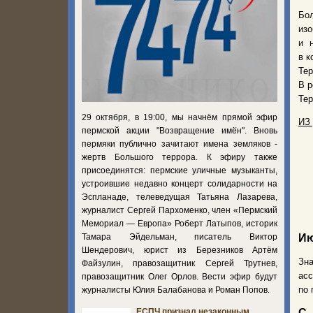
Бо
изо
и 
в к
Те
В р
Тер
29 октября, в 19:00, мы начнём прямой эфир
ИЗ
пермской акции "Возвращение имён". Вновь
пермяки публично зачитают имена земляков -
жертв Большого террора. К эфиру также
присоединятся: пермские уличные музыканты,
устроившие недавно концерт солидарности на
Эспланаде, телеведущая Татьяна Лазарева,
журналист Сергей Пархоменко, член «Пермский
Мемориал — Европа» Роберт Латыпов, историк
Тамара Эйдельман, писатель Виктор
Ию
Шендерович, юрист из Березников Артём
Зна
Файзулин, правозащитник Сергей Трутнев,
асс
правозащитник Олег Орлов. Вести эфир будут
по 
журналисты Юлия Балабанова и Роман Попов.
С 
ЕСПЧ признал незаконным