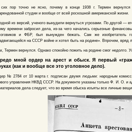
 сих пор точно не ясно, почему в конце 1938 г. Термен вернулся
арендованной студии и вообще от всей роскошной американской жизни.
одной из версий, ученого вынудили вернуться угрозами. По другой — е
ому времени забросил дела, из-за чего начались серьезные финансовы
логовиков и ФБР, был вынужден бежать. Сам же изобретатель го
адвигающейся на СССР войне и хотел быть на родине». Впрочем, вряд л
к, Термен вернулся. Однако спокойно пожить на родине смог недолго. Уж
редо мной ордер на арест и обыск. Я первый «граж
руках (как и вообще все это уголовное дело).
дер № 2784 от 10 марта г. подписан двумя людьми: народным комисс
вого управления НКВД СССР. На документе указаны только Ф. И. О. и а
материалов дела следует, что во время обыска изъяты все личные вещи 