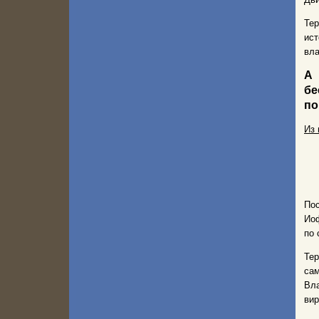
Тер
ист
вла
А 
бе
по
Из 
Пос
Ио
по 
Те
са
Вла
вир