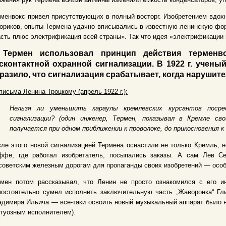
менвокс привел присутствующих в полный восторг. Изобретением вдох
ориков, опыты Термена удачно вписывались в известную ленинскую фор
сть плюс электрификация всей страны». Так что идея «электрификации
Термен использовал принцип действия терменво
сконтактной охранной сигнализации. В 1922 г. учены
разило, что сигнализация срабатывает, когда нарушите
письма Ленина Троцкому (апрель 1922 г.):
Нельзя ли уменьшить караулы кремлевских курсантов посре
сигнализации? (один инженер, Термен, показывал в Кремле св
получается при одном приближении к проволоке, до прикосновения к 
ле этого новой сигнализацией Термена оснастили не только Кремль, н
ффе, где работал изобретатель, посыпались заказы. А сам Лев Се
советским железным дорогам для пропаганды своих изобретений — особ
рмен потом рассказывал, что Ленин не просто ознакомился с его и
мостоятельно сумел исполнить заключительную часть „Жаворонка“ Гл
димира Ильича — все-таки освоить новый музыкальный аппарат было не
туозным исполнителем).