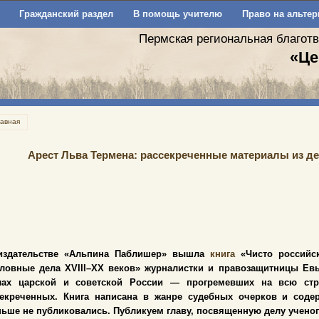
Гражданский раздел
В помощь учителю
Право на альтер
Пермская региональная благот
«Це
лавная
Арест Льва Термена: рассекреченные материалы из д
издательстве «Альпина Паблишер» вышла
книга
«Чисто российск
оловные дела XVIII–XX веков» журналистки и правозащитницы Ев
лах царской и советской России — прогремевших на всю стр
секреченных. Книга написана в жанре судебных очерков и сод
ньше не публиковались. Публикуем главу, посвященную делу ученог