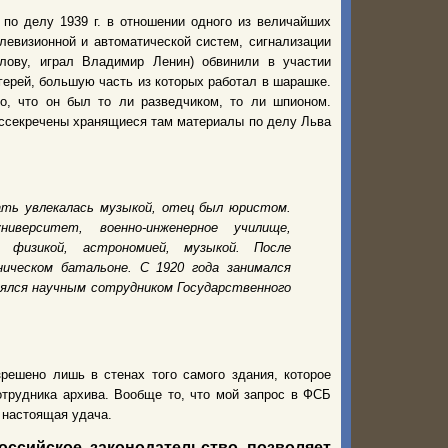
по делу 1939 г. в отношении одного из величайших
левизионной и автоматической систем, сигнализации
слову, играл Владимир Ленин) обвинили в участии
герей, большую часть из которых работал в шарашке.
о, что он был то ли разведчиком, то ли шпионом.
ссекречены хранящиеся там материалы по делу Льва
Мать увлекалась музыкой, отец был юристом.
ниверситет, военно-инженерное училище,
я физикой, астрономией, музыкой. После
ическом батальоне. С 1920 года занимался
лялся научным сотрудником Государственного
решено лишь в стенах того самого здания, которое
отрудника архива. Вообще то, что мой запрос в ФСБ
 настоящая удача.
оссийское законодательство позволяет