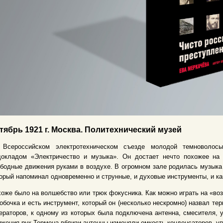
тябрь 1921 г. Москва. Политехнический музей
 Всероссийском электротехническом съезде молодой темноволос
докладом «Электричество и музыка». Он достает нечто похожее на 
бодные движения руками в воздухе. В огромном зале родилась музыка
орый напоминал одновременно и струнные, и духовые инструменты, и ка
оже было на волшебство или трюк фокусника. Как можно играть на «воз
обочка и есть инструмент, который он (несколько нескромно) назвал т
ераторов, к одному из которых была подключена антенна, смесителя, 
жения рук Термена вблизи антенны изменяли емкость конденсаторов, уп