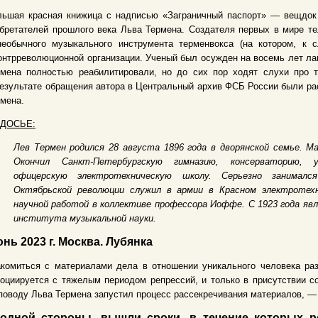
льшая красная книжица с надписью «Заграничный паспорт» — вещдок 
бретателей прошлого века Льва Термена. Создателя первых в мире те
необычного музыкального инструмента терменвокса (на котором, к 
онтрреволюционной организации. Ученый был осужден на восемь лет ла
рмена полностью реабилитировали, но до сих пор ходят слухи про т
езультате обращения автора в Центральный архив ФСБ России были ра
мена.
 ДОСЬЕ:
Лев Термен родился 28 августа 1896 года в дворянской семье. 
Окончил Санкт-Петербургскую гимназию, консерваторию, у
офицерскую электротехническую школу. Серьезно занималс
Октябрьской революции служил в армии в Красном электротехн
научной работой в коллективе профессора Иоффе. С 1923 года яв
института музыкальной науки.
нь 2023 г. Москва. Лубянка
комиться с материалами дела в отношении уникального человека раз
оциируется с тяжелым периодом репрессий, и только в присутствии с
поводу Льва Термена запустил процесс рассекречивания материалов, —
одной стороны, вышли сроки, в течение которых р