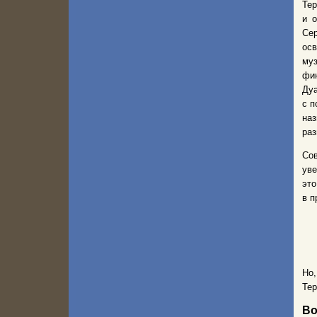
Те
и 
Сер
осв
му
фи
Ду
с п
наз
раз
Со
уве
это
в п
Но,
Тер
Во