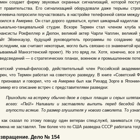
рмен создает фирму звуковых охранных сигнализаций, которой посту
от правительства. Его сигнализацией оборудовали даже тюрьмы стро
геевича попросили поучаствовать в настройке телефонной связи между
оился в Америке. Он стал дорого одеваться, купил шикарный кадиллак 
зыкально-танцевальной студии. Вскоре Термен стал членом клуба
нансисты Рокфеллер и Дюпон, великий актер Чарли Чаплин, великий
айт Эйзенхауэр, будущий руководитель программы по созданию яд
оследним, как считают некоторые, могло быть связано со знаменитой к
ываемый Манхэттенский проект). Но это вряд ли. Хотя, конечно, все 
ведсведений — о стратегических планах, военном и промышленном пот
ветский ученый-философ, действительный член Российской академии
рен, что Термен работал на советскую разведку. В книге «Советский 
 признавал и говорил, что «в Америке был как Рихард Зорге в Японии
ример его описание встреч с представителями разведки:
Приходили на встречу обычно двое в серых плащах и серых шляпа
всего: «Пей!» Наливали и заставляли выпить перед беседой
глупости всякие. То размер глушителя у нового самолета. То узн
 как сказал по этому поводу один ветеран спецслужб, заниматься гл
мена не заставлял. Тем более что по США разведка СССР работала тог
звращение. Дело № 154