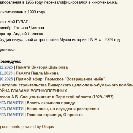
цпоселения в 1956 году переквалифицировался в киномеханика.
билитирован в 1993 году.
оект Мой ГУЛАГ
иссёр: Татьяна Чистова
ратор: Андрей Лаленко
тудия визуальной антропологии Музея истории ГУЛАГа | 2024 год
елиться:
комендуем:
12.2025
|
Памяти Виктора Шмырова
11.2025
|
Памяти Павла Микова
10.2025
|
Прямой эфир: Пермское "Возвращение имён"
з истории строительства Вишерского целлюлозно-бумажного комбин
ОЙНА ГЛАЗАМИ ВОЕННОПЛЕННЫХ
услов А.Б. Спецконтингент в Пермской области (1929–1953)
ИГА ПАМЯТИ
|
Власть скрывала правду
ИГА ПАМЯТИ
|
Невиновен, но осужден и расстрелян
ИГА ПАМЯТИ
|
Главная страница
,
О проекте
g comments powered by
Disqus