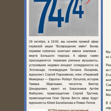
29 октября, в 19:00, мы начнём прямой эфир
пермской акции "Возвращение имён". Вновь
пермяки публично зачитают имена земляков -
Муз
жертв Большого террора. К эфиру также
из 
присоединятся: пермские уличные музыканты,
Ре
устроившие недавно концерт солидарности на
Эспланаде, телеведущая Татьяна Лазарева,
ист
журналист Сергей Пархоменко, член «Пермский
Его
Мемориал — Европа» Роберт Латыпов, историк
вол
Тамара Эйдельман, писатель Виктор
Сов
Шендерович, юрист из Березников Артём
вы
Файзулин, правозащитник Сергей Трутнев,
Мат
правозащитник Олег Орлов. Вести эфир будут
журналисты Юлия Балабанова и Роман Попов.
В 1
обр
ЕСПЧ признал незаконным