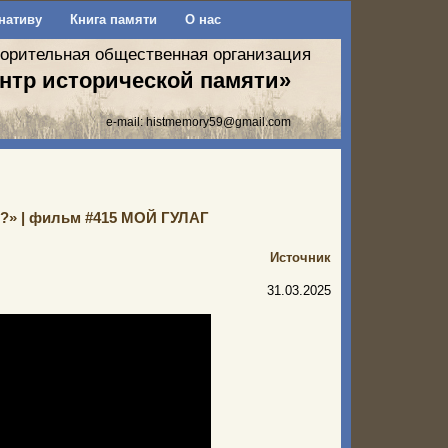
нативу
Книга памяти
О нас
ворительная общественная организация
нтр исторической памяти»
e-mail:
histmemory59@gmail.com
и?» | фильм #415 МОЙ ГУЛАГ
Источник
31.03.2025