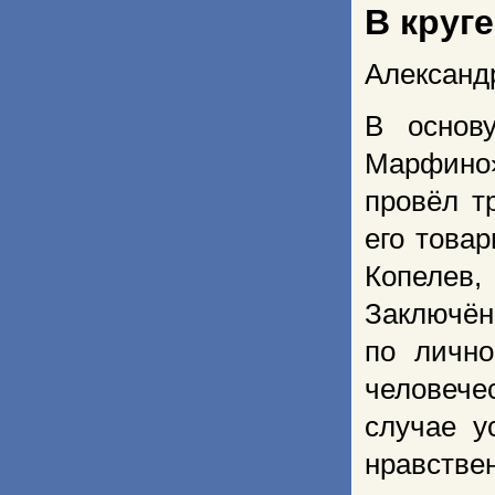
В круг
Александ
В основ
Марфино
провёл т
его това
Копелев
Заключён
по лично
человече
случае у
нравстве