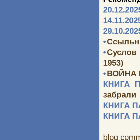
20.12.202
14.11.202
29.10.202
•
Ссыльн
•
Суслов
1953)
•
ВОЙНА
КНИГА 
забрали
КНИГА 
КНИГА 
blog com