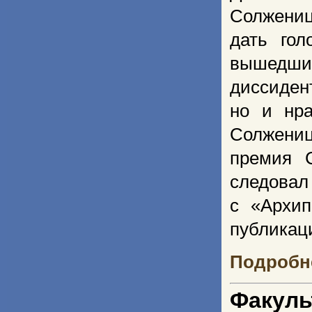
Солжениц
дать гол
вышедши
диссиден
но и нра
Солжени
премия 
следовал
с «Архип
публикаци
Подробне
Факуль