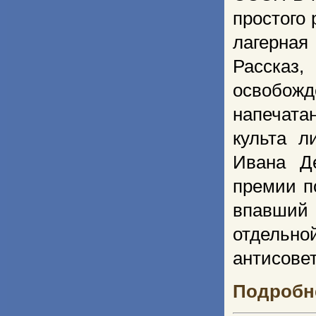
простого 
лагерна
Рассказ
освобожде
напечата
культа л
Ивана Д
премии п
впавший 
отдельно
антисове
Подробне