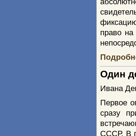
абсолютн
свидетел
фиксацию
право на
непосред
Подробне
Один д
Ивана Де
Первое о
сразу пр
встречаю
СССР. В 