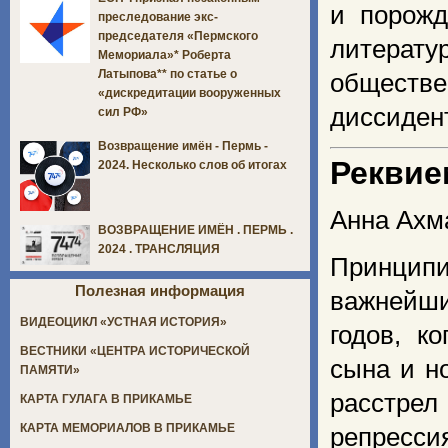
и порожд
преследование экс-
председателя «Пермского
литерат
Мемориала»* Роберта
Латыпова** по статье о
общест
«дискредитации вооруженных
диссиден
сил РФ»
Возвращение имён - Пермь -
Реквие
2024. Несколько слов об итогах
Анна Ахм
ВОЗВРАЩЕНИЕ ИМЁН . ПЕРМЬ .
2024 . ТРАНСЛЯЦИЯ
Принципи
Полезная информация
важнейши
ВИДЕОЦИКЛ «УСТНАЯ ИСТОРИЯ»
годов, к
ВЕСТНИКИ «ЦЕНТРА ИСТОРИЧЕСКОЙ
сына и н
ПАМЯТИ»
расстрел
КАРТА ГУЛАГА В ПРИКАМЬЕ
КАРТА МЕМОРИАЛОВ В ПРИКАМЬЕ
репрес