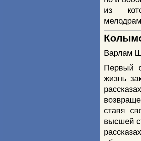
из кот
мелодрам
Колымс
Варлам Ш
Первый 
жизнь за
рассказа
возвраще
ставя св
высшей с
рассказ