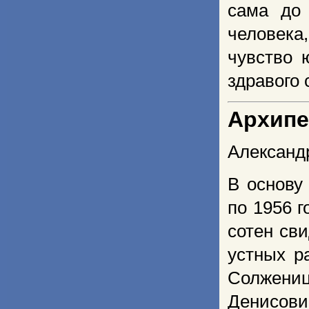
сама до 
человека
чувство 
здравого
Архипе
Александ
В основу
по 1956 
сотен св
устных р
Солжен
Денисови