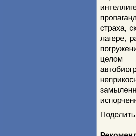
интелл
пропаган
страха, 
лагере, 
погружен
целом 
автоби
неприкос
замыленн
испорчен
Поделить
Рекомен