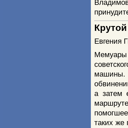
Владимо
принудит
Крутой
Евгения Г
Мемуары 
советско
машины. 
обвинению
а затем 
маршруте
помогшее
таких же