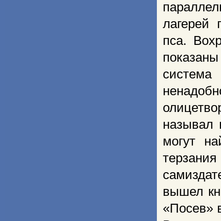
паралле
лагерей 
пса. Вох
показан
система
ненадоб
олицетво
называл 
могут на
терзани
самиздат
вышел кн
«Посев» 