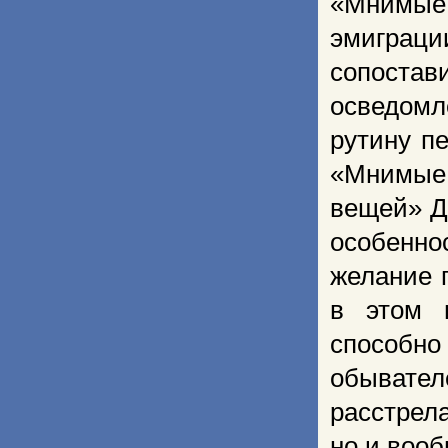
«Мнимые 
эмиграц
сопоста
осведомл
рутину п
«Мнимые 
вещей» Д
особенн
желание 
в этом н
способн
обывател
расстрела
но и вооб