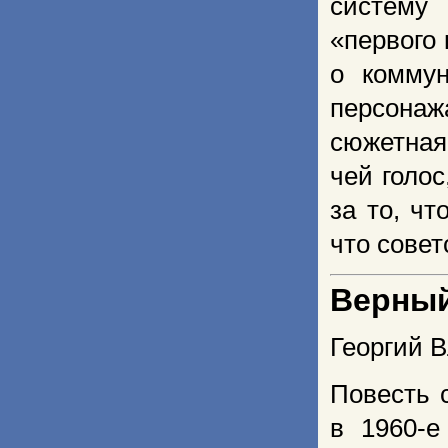
систему 
«первого
о коммун
персонаж
сюжетная
чей голо
за то, ч
что совет
Верный
Георгий 
Повесть 
в 1960-е