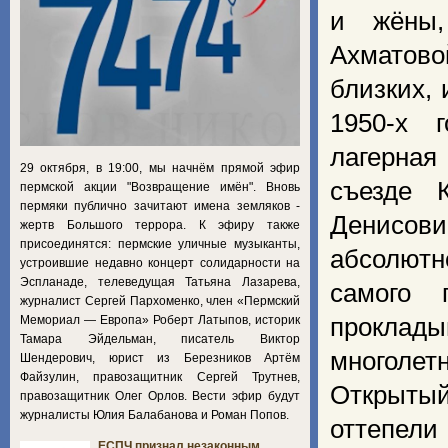
и жёны,
Ахматово
близких,
1950-х 
лагерная
29 октября, в 19:00, мы начнём прямой эфир
съезде 
пермской акции "Возвращение имён". Вновь
пермяки публично зачитают имена земляков -
Денисови
жертв Большого террора. К эфиру также
присоединятся: пермские уличные музыканты,
абсолют
устроившие недавно концерт солидарности на
Эспланаде, телеведущая Татьяна Лазарева,
самого 
журналист Сергей Пархоменко, член «Пермский
Мемориал — Европа» Роберт Латыпов, историк
проклад
Тамара Эйдельман, писатель Виктор
многолет
Шендерович, юрист из Березников Артём
Файзулин, правозащитник Сергей Трутнев,
Открытый
правозащитник Олег Орлов. Вести эфир будут
журналисты Юлия Балабанова и Роман Попов.
оттепели
ЕСПЧ признал незаконным