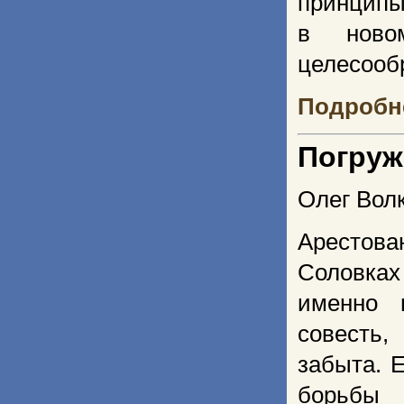
принципы
в новом
целесооб
Подробне
Погруж
Олег Вол
Арестова
Соловках
именно 
совесть,
забыта. 
борьбы 