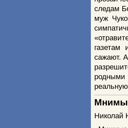
следам Б
муж Чуко
симпати
«отравит
газетам 
сажают. 
разреши
родными
реальную 
Мнимы
Николай 