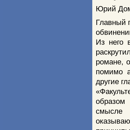
Юрий Дом
Главный 
обвинению
Из него 
раскрути
романе, 
помимо 
другие гл
«Факуль
образом 
смысле
оказыва