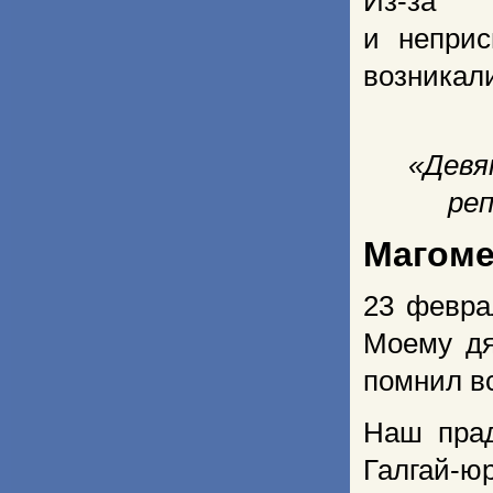
Из-за 
и неприс
возникал
«Девя
реп
Магоме
23 февра
Моему дя
помнил в
Наш прад
Галгай-ю