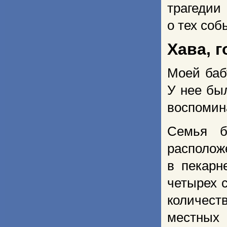
трагедии
о тех соб
Хава, 
Моей баб
У нее был
воспомин
Семья б
располож
в пекарн
четырех 
количест
местных