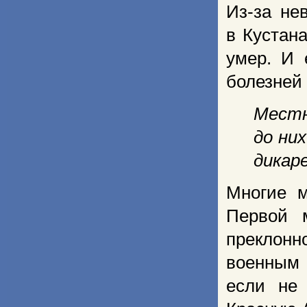
Из-за не
в Кустан
умер. И 
болезней
Местн
до ни
дикар
Многие м
Первой 
преклон
военным 
если не