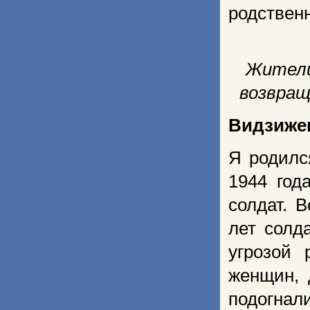
родствен
Жители
возвращ
Видзижев
Я родилс
1944 год
солдат. 
лет солд
угрозой 
женщин, 
подогнал