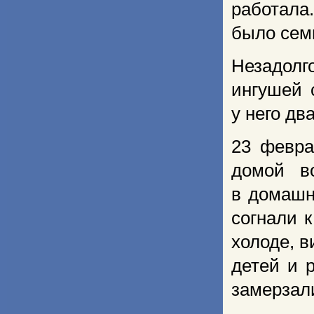
работала
было сем
Незадолг
ингушей 
у него дв
23 февра
домой в
в домашн
согнали 
холоде, в
детей и 
замерзал