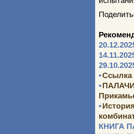
испытани
Поделить
Рекомен
20.12.202
14.11.202
29.10.202
•
Ссылка 
•
ПАЛАЧИ
Прикамь
•
Истори
комбината
КНИГА 