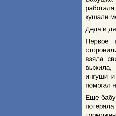
работала
кушали м
Деда и д
Первое 
сторонили
взяла св
выжила, 
ингуши и
помогал н
Еще бабу
потеряла
торможе