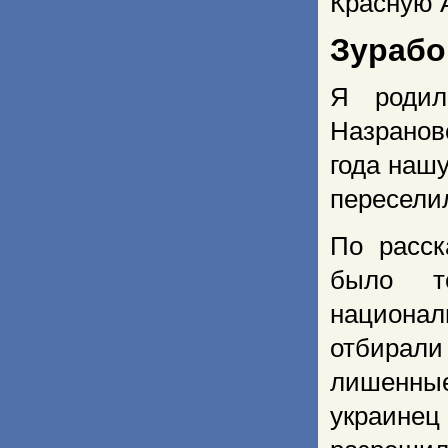
Красную 
Зурабо
Я родил
Назранов
года нашу
пересели
По расск
было т
национал
отбирал
лишенные
украинец