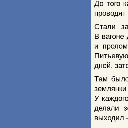
До того 
проводят 
Стали за
В вагоне
и пролом
Питьевую
дней, зат
Там было
землянк
У каждого
делали з
выходил 