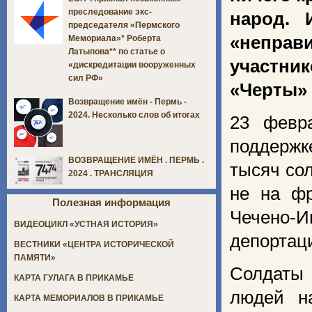
преследование экс-
народ. 
председателя «Пермского
«непра
Мемориала»* Роберта
Латыпова** по статье о
участник
«дискредитации вооруженных
сил РФ»
«Черты»
Возвращение имён - Пермь -
2024. Несколько слов об итогах
23 февр
поддержк
ВОЗВРАЩЕНИЕ ИМЁН . ПЕРМЬ .
тысяч со
2024 . ТРАНСЛЯЦИЯ
не на фр
Полезная информация
Чечено-И
ВИДЕОЦИКЛ «УСТНАЯ ИСТОРИЯ»
депортац
ВЕСТНИКИ «ЦЕНТРА ИСТОРИЧЕСКОЙ
ПАМЯТИ»
Солдаты 
КАРТА ГУЛАГА В ПРИКАМЬЕ
людей н
КАРТА МЕМОРИАЛОВ В ПРИКАМЬЕ