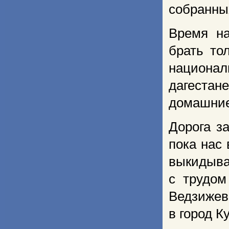
собранны
Время на
брать то
национа
дагестан
домашние
Дорога з
пока нас
выкидыва
с трудом
Ведзижев
в город К