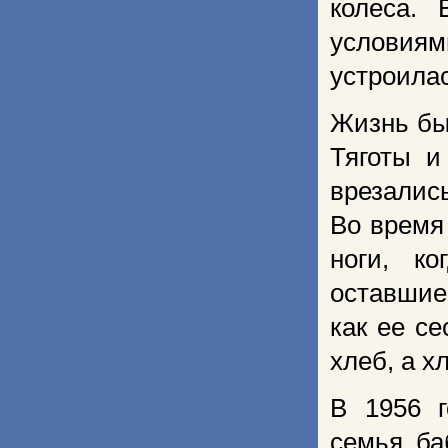
колеса.
условия
устроила
Жизнь бы
Тяготы и
врезались
Во время
ноги, к
оставшие
как ее се
хлеб, а х
В 1956 г
семья ба