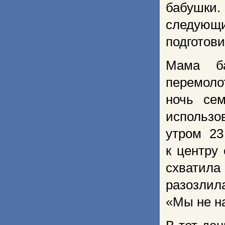
бабушки.
следующи
подготови
Мама ба
перемоло
ночь се
использо
утром 23
к центру
схватил
разозлила
«Мы не на