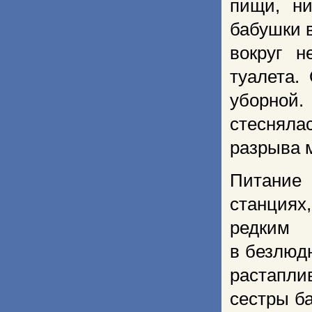
пищи, ни
бабушки в
вокруг н
туалета.
уборной
стесняла
разрыва 
Питание 
станциях
редким 
в безлюд
растапли
сестры б