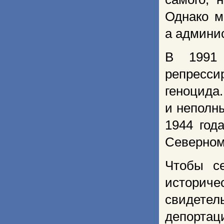
Однако м
а админи
В 1991 
репресс
геноцид
и неполн
1944 год
Северном
Чтобы се
историч
свидетел
депортац