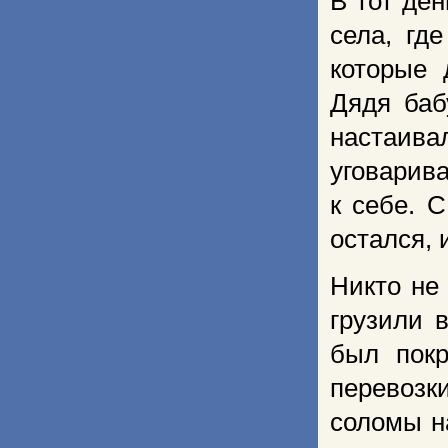
В тот ден
села, гд
которые 
Дядя баб
настаива
уговарив
к себе. 
остался, 
Никто не 
грузили 
был покр
перевозк
соломы н