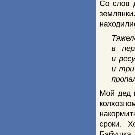
Со слов 
землянк
находили
Тяжел
в пер
и рес
и три
пропа
Мой дед 
колхозн
накормит
сроки. 
Бабушка