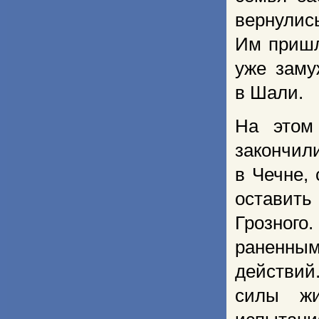
вернулись
Им пришл
уже заму
в Шали.
На этом
закончил
в Чечне,
оставить
Грозного
раненны
действий
силы жи