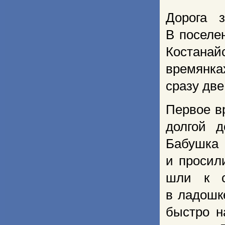
Дорога 
В поселе
Костанай
времянка
сразу две
Первое в
долгой 
Бабушка 
и просил
шли к с
в ладошк
быстро н