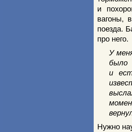
и похоро
вагоны, 
поезда. 
про него.
У меня
было 
и ест
извес
высла
момен
верну
Нужно нау