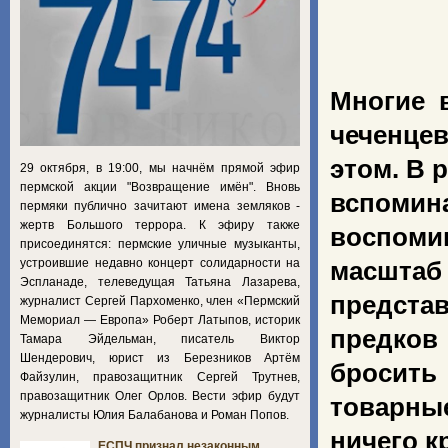
Многие 
чеченцев
этом. В 
29 октября, в 19:00, мы начнём прямой эфир
пермской акции "Возвращение имён". Вновь
вспомин
пермяки публично зачитают имена земляков -
жертв Большого террора. К эфиру также
воспоми
присоединятся: пермские уличные музыканты,
устроившие недавно концерт солидарности на
масштаб 
Эспланаде, телеведущая Татьяна Лазарева,
предста
журналист Сергей Пархоменко, член «Пермский
Мемориал — Европа» Роберт Латыпов, историк
предков
Тамара Эйдельман, писатель Виктор
Шендерович, юрист из Березников Артём
бросить
Файзулин, правозащитник Сергей Трутнев,
правозащитник Олег Орлов. Вести эфир будут
товарные
журналисты Юлия Балабанова и Роман Попов.
ничего к
ЕСПЧ признал незаконным