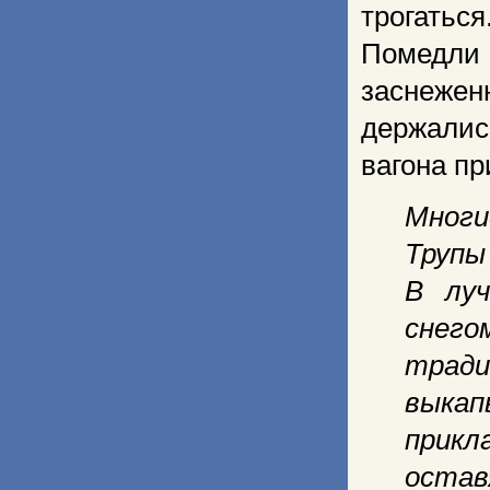
трогать
Помедли
заснежен
держалис
вагона п
Многи
Трупы
В луч
снего
тради
выка
прикл
остав