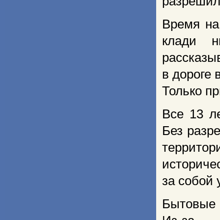
разрешил
Время на
клади н
рассказ
в дороге 
Только пр
Все 13 л
Без разр
террито
историче
за собой 
Бытовые 