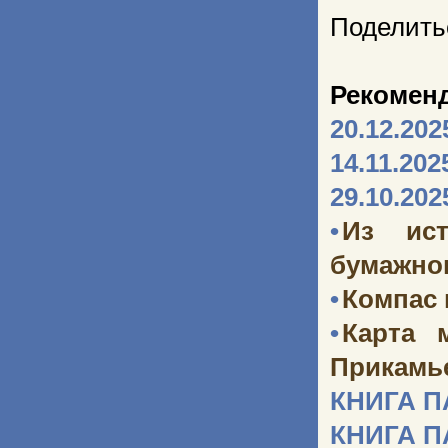
Поделить
Рекомен
20.12.202
14.11.202
29.10.202
•
Из ист
бумажног
•
Компас
•
Карта 
Прикамь
КНИГА 
КНИГА 