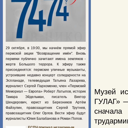
29 октября, в 19:00, мы начнём прямой эфир
пермской акции "Возвращение имён". Вновь
пермяки публично зачитают имена земляков -
жертв Большого террора. К эфиру также
присоединятся: пермские уличные музыканты,
устроившие недавно концерт солидарности на
Эспланаде, телеведущая Татьяна Лазарева,
журналист Сергей Пархоменко, член «Пермский
Музей ис
Мемориал — Европа» Роберт Латыпов, историк
Тамара Эйдельман, писатель Виктор
ГУЛАГ» —
Шендерович, юрист из Березников Артём
Файзулин, правозащитник Сергей Трутнев,
сначала
правозащитник Олег Орлов. Вести эфир будут
журналисты Юлия Балабанова и Роман Попов.
трудармию
ЕСПЧ признал незаконным