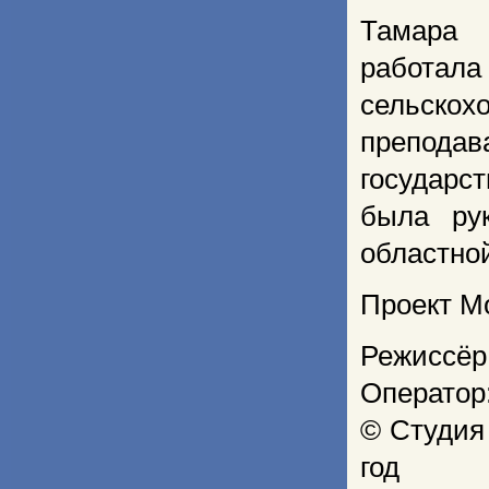
Тамара 
работа
сельскох
преподав
государс
была ру
областно
Проект М
Режиссёр
Оператор
© Студия
год