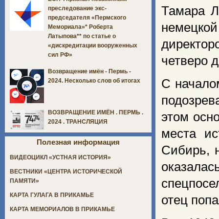
Тамара Л
преследование экс-
председателя «Пермского
немецкой
Мемориала»* Роберта
Латыпова** по статье о
директор
«дискредитации вооруженных
сил РФ»
четверо 
Возвращение имён - Пермь -
С начало
2024. Несколько слов об итогах
подозрев
ВОЗВРАЩЕНИЕ ИМЁН . ПЕРМЬ .
этом осн
2024 . ТРАНСЛЯЦИЯ
места ис
Полезная информация
Сибирь, 
ВИДЕОЦИКЛ «УСТНАЯ ИСТОРИЯ»
оказала
ВЕСТНИКИ «ЦЕНТРА ИСТОРИЧЕСКОЙ
спецпосе
ПАМЯТИ»
КАРТА ГУЛАГА В ПРИКАМЬЕ
отец попа
КАРТА МЕМОРИАЛОВ В ПРИКАМЬЕ