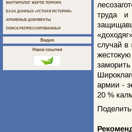
лесозаго
МАРТИРОЛОГ ЖЕРТВ ТЕРРОРА
БАЗА ДАННЫХ «УСТНАЯ ИСТОРИЯ»
труда и
АРХИВНЫЕ ДОКУМЕНТЫ
защищавш
ПОИСК РЕПРЕССИРОВАННЫХ
«доходяг
Видео
случай в
Наши ссылки
жестокую
заморит
Широклаг
армии - 
20 % кал
Поделить
Рекомен