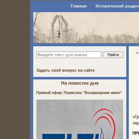
Главная
Исторический раздел
Г
Задать свой вопрос на сайте
На повестке дня
Прямой эфир: Пермское "Возвращение имён"
«Г
тер
ПР