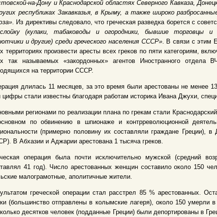
товской-на-Дону и Краснодарской областях Северного Кавказа, Донецк
ругих республиках Закавказья, в Крыму, а также широко разбросанны
юза»
. Из директивы следовало, что греческая разведка борется с совет
ослойку (кулаки, табаководы и огородники, бывшие торговцы и 
ютчики и другие) среди греческого населения СССР»
. В связи с этим 
х территориях произвести аресты всех греков по пяти категориям, вкл
ех так называемых «закордонных» агентов Иностранного отдела 
одящихся на территории СССР.
рация длилась 11 месяцев, за это время были арестованы не менее 13
 цифры стали известны благодаря работам историка Ивана Джухи, специ
овными регионами по реализации плана по грекам стали Краснодарский
основном по обвинению в шпионаже и контрреволюционной деятель
иональности (примерно половину их составляли граждане Греции), в 
Р). В Абхазии и Аджарии арестована 1 тысяча греков.
еческая операция была почти исключительно мужской (средний возр
тавлял 41 год). Число арестованных женщин составило около 150 чел
ьские малограмотные, аполитичные жители.
ультатом греческой операции стал расстрел 85 % арестованных. Ост
ки (большинство отправлены в колымские лагеря), около 150 умерли в
колько десятков человек (подданные Греции) были депортированы в Гре