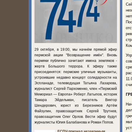
Се
нез
неп
Пос
отс
рев
стр
Ком
29 октября, в 19:00, мы начнём прямой эфир
пермской акции "Возвращение имён". Вновь
Упр
пермяки публично зачитают имена земляков -
сов
жертв Большого террора. К эфиру также
сре
присоединятся: пермские уличные музыканты,
ра
устроившие недавно концерт солидарности на
11.
Эспланаде, телеведущая Татьяна Лазарева,
счи
журналист Сергей Пархоменко, член «Пермский
Мемориал — Европа» Роберт Латыпов, историк
ГР
Тамара Эйдельман, писатель Виктор
Нач
Шендерович, юрист из Березников Артём
де
Файзулин, правозащитник Сергей Трутнев,
гре
правозащитник Олег Орлов. Вести эфир будут
яв
журналисты Юлия Балабанова и Роман Попов.
ус
ЕСПЧ признал незаконным