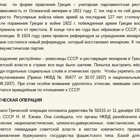
йчас по форме правления Греция – унитарная парламентская респ
ависимость от Османской империи в 1821 году. С тех пор и по сей де
росто. Регулярные войска обеих армий за последние 127 лет столкну
ле поражения Греции в войне 1922 г. побежденная армия Греции вос
транила его от престола. В конце того же года был образован и СССР,
олюции. В 1924 году греки провели референдум за упразднение монархи
ане состоялся новый референдум, который восстановил монархию. К то
мунистическая партия.
азднение республики – ровесницы СССР и реставрация монархии в Грец
етской власти в стране все еще было шатким. Попытка выстроить жёс
ди отдельных социальных слоёв и этнических групп. Чтобы укрепить св
скулачиванию (Приказ НКВД № 00477 от 30.07.1937) и национальн
08.1937). При этом особое внимание уделялось этносам, имевшим свя
тался враждебным по отношению к СССР.
ЕЧЕСКАЯ ОПЕРАЦИЯ
ало Греческой операции положила директива № 50215 от 11 декабря 19
л СССР Н. И. Ежова. Она сообщала, что органы НКВД разоблачили 
ческих националистических, шпионско-диверсионных, повстанческих, 
ляется ликвидация советской власти в местах компактного прожи
тановления буржуазного государства фашистского типа. Базой д