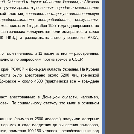
ой, Одесской и других областях Украины, в Абхазии
е группы греков в различных городах и местностях
ской властью,
«опираясь на широкую антисоветскую
предприниматели, контрабандисты, спекулянты,
Ежов приказал 15 декабря 1937 года одновременно во
ючая греческих коммунистов-политэмигрантов, а также
ВЧК НКВД и разведывательного управления РККА,
,5 тысяч человек, и 11 тысяч из них — расстреляны.
алиста по репрессиям против греков в СССР.
 край РСФСР и Донецкая область Украины. На Кубани
ности было арестовано около 5200 лиц греческой
Донбассе – около 4500 (практически все – граждане
аст арестованных в Донецкой области, например,
овек. По социальному статусу это были в основном
альные (примерно 2500 человек) получили лагерные
 тюрьмах в ходе следствия до вынесения приговора,
цию, примерно 100-150 человек – освобождены из-под