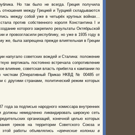
ублика. Но так было не всегда. Греция получила
нь отношения между Грецией и Турцией складываются
лись между собой уже в четырёх крупных войнах...
стала против собственного короля Константина I и
 создание которого закрепило результаты Октябрьской
и и провозгласили республику, но уже в 1935 году в
му же, была запрещена прежде влиятельная в Греции
ии напугало советских вождей и Сталина: положение
ткую вертикаль постоянно встречала сопротивление
ое влияние, советская власть прибегла к кампании по
ым чисткам (Оперативный Приказ НКВД № 00485 от
зи с другими странами, политический режим которых
37 года за подписью народного комиссара внутренних
и должны немедленно ликвидировать широкую сеть
вредительских организаций, конечной целью которых
вания греков на территории Советского Союза и
ля этой работы объявлялись
«греческие колонии в