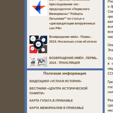
Рос
преследование экс-
и д
председателя «Пермского
Со
Мемориала»* Роберта
пр
Латыпова** по статье о
вал
«дискредитации вооруженных
все
сил РФ»
вс
нах
Возвращение имён - Пермь -
2024. Несколько слов об итогах
Опе
Эти
ВОЗВРАЩЕНИЕ ИМЁН . ПЕРМЬ .
Осн
2024 . ТРАНСЛЯЦИЯ
в 
нац
Полезная информация
ССС
ВИДЕОЦИКЛ «УСТНАЯ ИСТОРИЯ»
Гр
сос
ВЕСТНИКИ «ЦЕНТРА ИСТОРИЧЕСКОЙ
сел
ПАМЯТИ»
Рез
КАРТА ГУЛАГА В ПРИКАМЬЕ
сро
КАРТА МЕМОРИАЛОВ В ПРИКАМЬЕ
нес