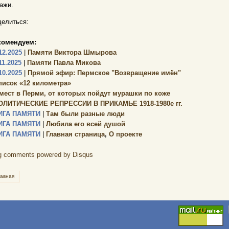
ажи.
елиться:
комендуем:
12.2025
|
Памяти Виктора Шмырова
11.2025
|
Памяти Павла Микова
10.2025
|
Прямой эфир: Пермское "Возвращение имён"
писок «12 километра»
 мест в Перми, от которых пойдут мурашки по коже
ОЛИТИЧЕСКИЕ РЕПРЕССИИ В ПРИКАМЬЕ 1918-1980е гг.
ИГА ПАМЯТИ
|
Там были разные люди
ИГА ПАМЯТИ
|
Любила его всей душой
ИГА ПАМЯТИ
|
Главная страница
,
О проекте
g comments powered by
Disqus
лавная