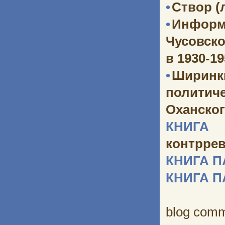
•
Створ (
•
Информ
Чусовско
в 1930-1
•
Ширинк
политич
Оханског
КНИГА 
контрре
КНИГА 
КНИГА 
blog com