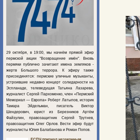
29 октября, в 19:00, мы начнём прямой эфир
пермской акции "Возвращение имён". Вновь
пермяки публично зачитают имена земляков -
жертв Большого террора. К эфиру также
присоединятся: пермские уличные музыканты,
устроившие недавно концерт солидарности на
Эспланаде, телеведущая Татьяна Лазарева,
журналист Сергей Пархоменко, член «Пермский
Мемориал — Европа» Роберт Латыпов, историк
Тамара Эйдельман, писатель Виктор
Шендерович, юрист из Березников Артём
Файзулин, правозащитник Сергей Трутнев,
правозащитник Олег Орлов. Вести эфир будут
журналисты Юлия Балабанова и Роман Попов.
ЕСПЧ признал незаконным