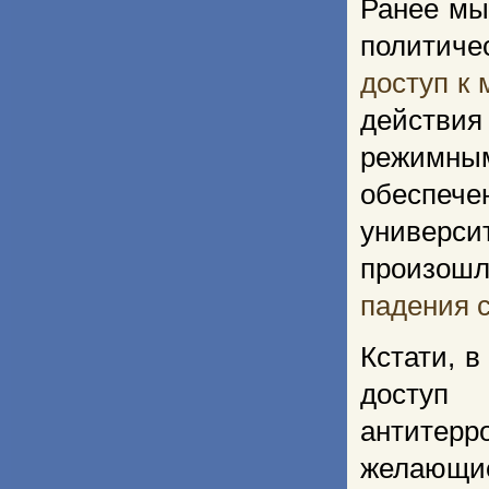
Ранее мы
политич
доступ к
действи
режимным
обеспеч
универси
произошл
падения с
Кстати, 
доступ
антитер
желающие