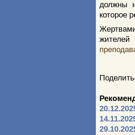
должны н
которое р
Жертвами
жителе
преподав
Поделить
Рекомен
20.12.202
14.11.202
29.10.202