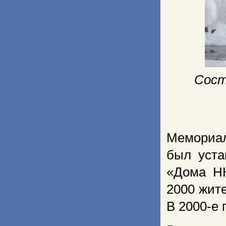
Сост
Мемориал
был уста
«Дома НК
2000 жит
В 2000-е 