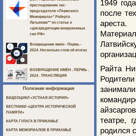
1949 год
преследование экс-
после те
председателя «Пермского
Мемориала»* Роберта
ареста.
Латыпова** по статье о
«дискредитации вооруженных
Материал
сил РФ»
Латвийск
Возвращение имён - Пермь -
2024. Несколько слов об итогах
организа
Райта Ни
ВОЗВРАЩЕНИЕ ИМЁН . ПЕРМЬ .
2024 . ТРАНСЛЯЦИЯ
Родители
занимал
Полезная информация
командир
ВИДЕОЦИКЛ «УСТНАЯ ИСТОРИЯ»
ВЕСТНИКИ «ЦЕНТРА ИСТОРИЧЕСКОЙ
айзсарго
ПАМЯТИ»
театре, 
КАРТА ГУЛАГА В ПРИКАМЬЕ
родился 
КАРТА МЕМОРИАЛОВ В ПРИКАМЬЕ