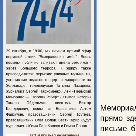
29 октября, в 19:00, мы начнём прямой эфир
пермской акции "Возвращение имён". Вновь
пермяки публично зачитают имена земляков -
жертв Большого террора. К эфиру также
присоединятся: пермские уличные музыканты,
устроившие недавно концерт солидарности на
Эспланаде, телеведущая Татьяна Лазарева,
журналист Сергей Пархоменко, член «Пермский
Мемориал — Европа» Роберт Латыпов, историк
Тамара Эйдельман, писатель Виктор
Мемориал
Шендерович, юрист из Березников Артём
Файзулин, правозащитник Сергей Трутнев,
прямо зд
правозащитник Олег Орлов. Вести эфир будут
журналисты Юлия Балабанова и Роман Попов.
письме б
ЕСПЧ признал незаконным