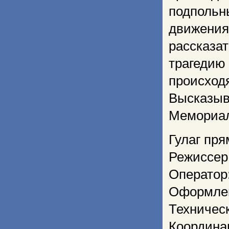
подпольн
движения,
рассказа
трагедию
происход
Высказыв
Мемориал
Гулаг пря
Режиссер
Оператор
Оформлен
Техничес
Координа