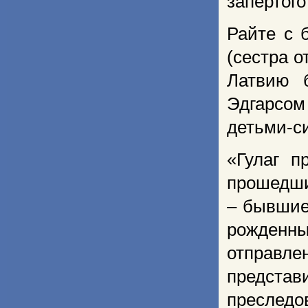
запертого
Райте с 
(сестра о
Латвию 
Эдгарсом
детьми-си
«Гулаг п
прошедши
– бывшие 
рожденны
отправле
представ
преслед