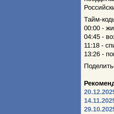
Российск
Тайм-код
00:00 - ж
04:45 - 
11:18 - с
13:26 - п
Поделить
Рекомен
20.12.202
14.11.202
29.10.202