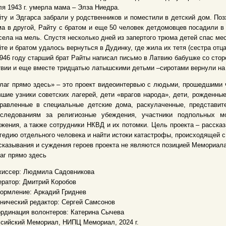
я 1943 г. умерла мама – Элза Ниедра.
ту и Эдгарса забрали у родственников и поместили в детский дом. Поз
а в другой, Райту с братом и еще 50 человек детдомовцев посадили в 
села на мель. Спустя несколько дней из запертого трюма детей спас ме
те и братом удалось вернуться в Дудинку, где жила их тетя (сестра отца
946 году старший брат Райты написал письмо в Латвию бабушке со стор
вии и еще вместе тридцатью латышскими детьми –сиротами вернули на
лаг прямо здесь» – это проект видеоинтервью с людьми, прошедшими ч
шие узники советских лагерей, дети «врагов народа», дети, рожденны
правленные в специальные детские дома, раскулаченные, представит
еследованиям за религиозные убеждения, участники подпольных мо
жения, а также сотрудники НКВД и их потомки. Цель проекта – расска
гедию отдельного человека и найти истоки катастрофы, происходящей с
казывания и суждения героев проекта не являются позицией Мемориала
аг прямо здесь
жиссер: Людмила Садовникова
ратор: Дмитрий Коробов
ормление: Аркадий Гриднев
нический редактор: Сергей Самсонов
рдинация волонтеров: Катерина Сычева
сийский Мемориал, НИПЦ Мемориал, 2024 г.