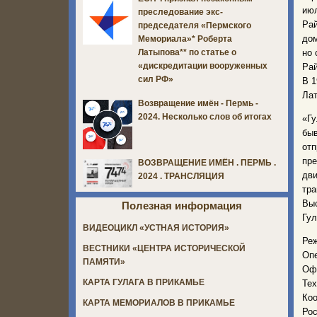
июл
преследование экс-
Рай
председателя «Пермского
дом
Мемориала»* Роберта
но 
Латыпова** по статье о
«дискредитации вооруженных
Рай
сил РФ»
В 1
Лат
Возвращение имён - Пермь -
2024. Несколько слов об итогах
«Гу
быв
от
пр
ВОЗВРАЩЕНИЕ ИМЁН . ПЕРМЬ .
дви
2024 . ТРАНСЛЯЦИЯ
тра
Выс
Полезная информация
Гул
ВИДЕОЦИКЛ «УСТНАЯ ИСТОРИЯ»
Ре
ВЕСТНИКИ «ЦЕНТРА ИСТОРИЧЕСКОЙ
Опе
ПАМЯТИ»
Оф
КАРТА ГУЛАГА В ПРИКАМЬЕ
Тех
Коо
КАРТА МЕМОРИАЛОВ В ПРИКАМЬЕ
Рос