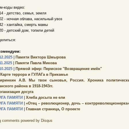
м-коды видео:
14 - детство, семья, земля
02 - ночная облава, насильный увоз
42 - хантайка, смерть мамы
20 - детский дом, топили детей
елиться:
комендуем:
12.2025
|
Памяти Виктора Шмырова
11.2025
|
Памяти Павла Микова
10.2025
|
Прямой эфир: Пермское "Возвращение имён"
 Карте террора и ГУЛАГа в Прикамье
иринкин А.В. Мы твои сыновья, Россия. Хроника политически
нского района в 1918-1943гг.
рганизация досуга
ИГА ПАМЯТИ
|
Хлеба досыта не ели
ИГА ПАМЯТИ
|
«Отец – революционер, дочь – контрреволюционерка
ИГА ПАМЯТИ
|
Главная страница
,
О проекте
g comments powered by
Disqus