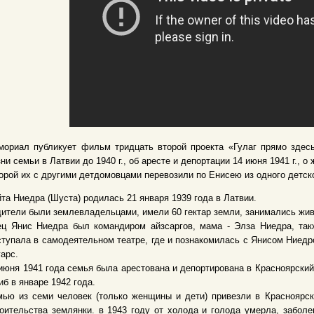
мориал публикует фильм тридцать второй проекта «Гулаг прямо здес
ни семьи в Латвии до 1940 г., об аресте и депортации 14 июня 1941 г., 
орой их с другими детдомовцами перевозили по Енисею из одного детско
та Ниедра (Шуста) родилась 21 января 1939 года в Латвии.
ители были землевладельцами, имели 60 гектар земли, занимались жи
ец Янис Ниедра был командиром айзсаргов, мама - Элза Ниедра, так
тупала в самодеятельном театре, где и познакомилась с Янисом Ниедр
арс.
июня 1941 года семья была арестована и депортирована в Красноярский
иб в январе 1942 года.
ью из семи человек (только женщины и дети) привезли в Красноярск
оительства землянки. в 1943 году от холода и голода умерла, забол