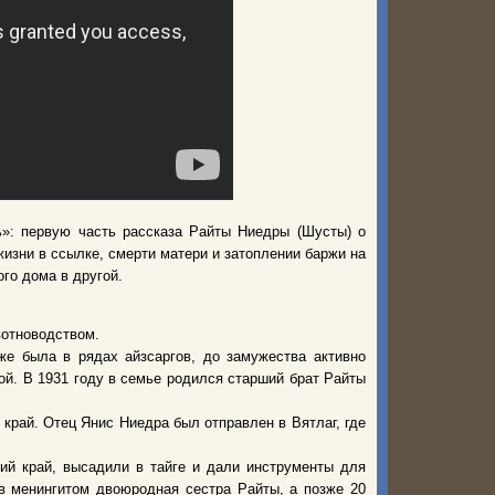
ь»: первую часть рассказа Райты Ниедры (Шусты) о
о жизни в ссылке, смерти матери и затоплении баржи на
го дома в другой.
вотноводством.
же была в рядах айзсаргов, до замужества активно
ой. В 1931 году в семье родился старший брат Райты
 край. Отец Янис Ниедра был отправлен в Вятлаг, где
ий край, высадили в тайге и дали инструменты для
ев менингитом двоюродная сестра Райты, а позже 20