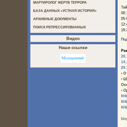
МАРТИРОЛОГ ЖЕРТВ ТЕРРОРА
Тай
БАЗА ДАННЫХ «УСТНАЯ ИСТОРИЯ»
00:
05:
АРХИВНЫЕ ДОКУМЕНТЫ
12:
ПОИСК РЕПРЕССИРОВАННЫХ
19:
Видео
Под
Наши ссылки
Ре
20.
14.
29.
•
О
•
Ш
Оха
•
О
КН
КН
КН
blo