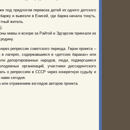
же под предлогом перевоза детей из одного детского
баржу и вывезли в Енисей, где баржа начала тонуть,
стный житель.
).
оны мамы и вскоре за Райтой и Эдгарсом приехали из
 родину.
ерез репрессии советского периода. Герои проекта –
е в лагерях, содержавшиеся в «детских бараках» или
ели депортированных народов, люди, подвергшиеся
лодежных организаций, участники диссидентского
зать о репрессиях в СССР через конкретную судьбу и
 нами сегодня.
 или отражением взглядов авторов проекта.