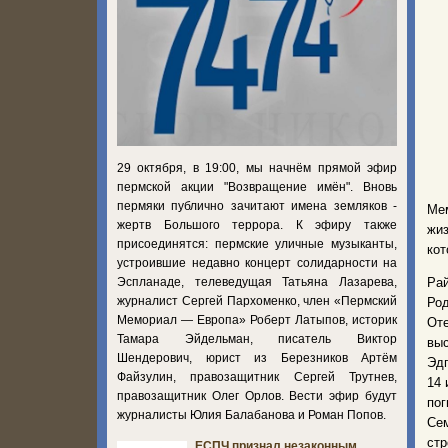
29 октября, в 19:00, мы начнём прямой эфир
пермской акции "Возвращение имён". Вновь
пермяки публично зачитают имена земляков -
Ме
жертв Большого террора. К эфиру также
жиз
присоединятся: пермские уличные музыканты,
кот
устроившие недавно концерт солидарности на
Эспланаде, телеведущая Татьяна Лазарева,
Рай
журналист Сергей Пархоменко, член «Пермский
Род
Мемориал — Европа» Роберт Латыпов, историк
От
Тамара Эйдельман, писатель Виктор
выс
Шендерович, юрист из Березников Артём
Эдг
Файзулин, правозащитник Сергей Трутнев,
14 
правозащитник Олег Орлов. Вести эфир будут
пог
журналисты Юлия Балабанова и Роман Попов.
Сем
стр
ЕСПЧ признал незаконным