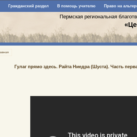
Гражданский раздел
В помощь учителю
Право на альтер
Пермская региональная благот
«Це
лавная
Гулаг прямо здесь. Райта Ниедра (Шуста). Часть пер