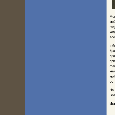
Моя
мой
год
ког
все
«Мы
бра
бра
при
фев
мам
мо
ост
На 
Воз
Ис