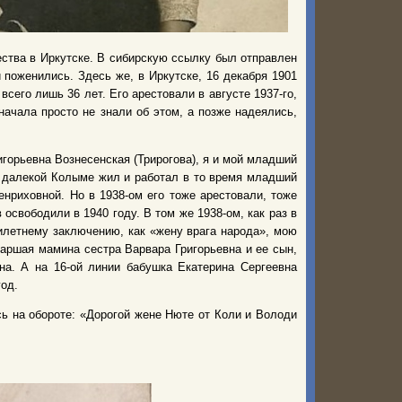
ства в Иркутске. В сибирскую ссылку был отправлен
поженились. Здесь же, в Иркутске, 16 декабря 1901
сего лишь 36 лет. Его арестовали в августе 1937-го,
начала просто не знали об этом, а позже надеялись,
игорьевна Вознесенская (Трирогова), я и мой младший
а далекой Колыме жил и работал в то время младший
нриховной. Но в 1938-ом его тоже арестовали, тоже
освободили в 1940 году. В том же 1938-ом, как раз в
тилетнему заключению, как «жену врага народа», мою
аршая мамина сестра Варвара Григорьевна и ее сын,
на. А на 16-ой линии бабушка Екатерина Сергеевна
од.
сь на обороте: «Дорогой жене Нюте от Коли и Володи