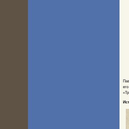
Пав
его
«Тр
Ис