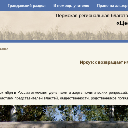
Гражданский раздел
В помощь учителю
Право на альтер
Пермская региональная благот
«Це
лавная
Иркутск возвращает и
октября в России отмечают день памяти жертв политических репрессий
частием представителей властей, общественности, родственников погиб