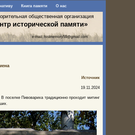
нативу
Книга памяти
О нас
ворительная общественная организация
нтр исторической памяти»
e-mail:
histmemory59@gmail.com
мена
Источник
19.11.2024
. В поселке Пивовариха традиционно проходит митинг
ших.