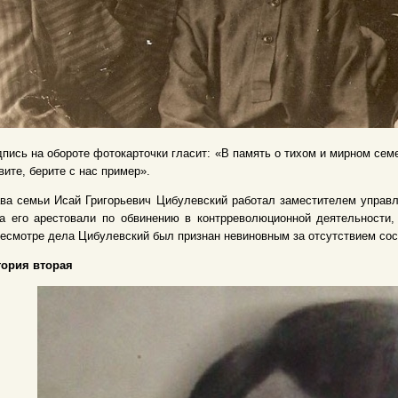
пись на обороте фотокарточки гласит: «В память о тихом и мирном сем
ите, берите с нас пример».
ва семьи Исай Григорьевич Цибулевский работал заместителем управл
а его арестовали по обвинению в контрреволюционной деятельности,
есмотре дела Цибулевский был признан невиновным за отсутствием сос
тория вторая