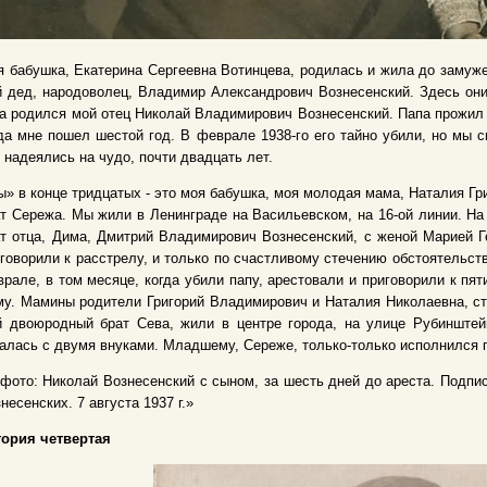
 бабушка, Екатерина Сергеевна Вотинцева, родилась и жила до замуже
 дед, народоволец, Владимир Александрович Вознесенский. Здесь они 
а родился мой отец Николай Владимирович Вознесенский. Папа прожил в
да мне пошел шестой год. В феврале 1938-го его тайно убили, но мы с
 надеялись на чудо, почти двадцать лет.
» в конце тридцатых - это моя бабушка, моя молодая мама, Наталия Гр
т Сережа. Мы жили в Ленинграде на Васильевском, на 16-ой линии. Н
т отца, Дима, Дмитрий Владимирович Вознесенский, с женой Марией Ге
говорили к расстрелу, и только по счастливому стечению обстоятельств 
рале, в том месяце, когда убили папу, арестовали и приговорили к пя
у. Мамины родители Григорий Владимирович и Наталия Николаевна, ст
й двоюродный брат Сева, жили в центре города, на улице Рубинштей
алась с двумя внуками. Младшему, Сереже, только-только исполнился г
фото: Николай Вознесенский с сыном, за шесть дней до ареста. Подпи
несенских. 7 августа 1937 г.»
тория четвертая