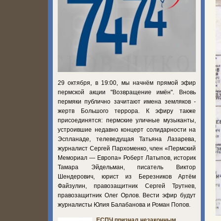
29 октября, в 19:00, мы начнём прямой эфир
пермской акции "Возвращение имён". Вновь
пермяки публично зачитают имена земляков -
жертв Большого террора. К эфиру также
присоединятся: пермские уличные музыканты,
устроившие недавно концерт солидарности на
Эспланаде, телеведущая Татьяна Лазарева,
журналист Сергей Пархоменко, член «Пермский
Мемориал — Европа» Роберт Латыпов, историк
Тамара Эйдельман, писатель Виктор
Шендерович, юрист из Березников Артём
Файзулин, правозащитник Сергей Трутнев,
правозащитник Олег Орлов. Вести эфир будут
журналисты Юлия Балабанова и Роман Попов.
ЕСПЧ признал незаконным