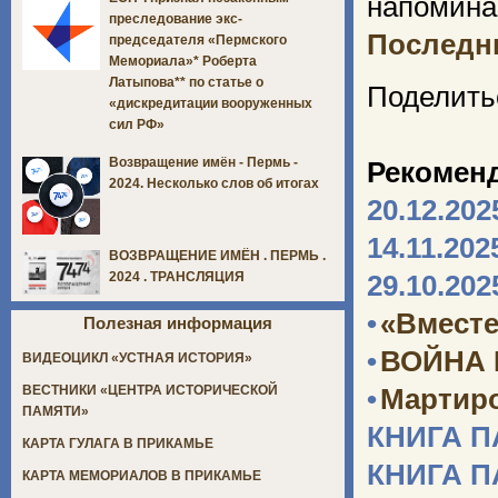
напомина
преследование экс-
Последни
председателя «Пермского
Мемориала»* Роберта
Латыпова** по статье о
Поделить
«дискредитации вооруженных
сил РФ»
Возвращение имён - Пермь -
Рекомен
2024. Несколько слов об итогах
20.12.202
14.11.202
ВОЗВРАЩЕНИЕ ИМЁН . ПЕРМЬ .
2024 . ТРАНСЛЯЦИЯ
29.10.202
•
«Вместе
Полезная информация
•
ВОЙНА
ВИДЕОЦИКЛ «УСТНАЯ ИСТОРИЯ»
ВЕСТНИКИ «ЦЕНТРА ИСТОРИЧЕСКОЙ
•
Мартир
ПАМЯТИ»
КНИГА 
КАРТА ГУЛАГА В ПРИКАМЬЕ
КНИГА 
КАРТА МЕМОРИАЛОВ В ПРИКАМЬЕ