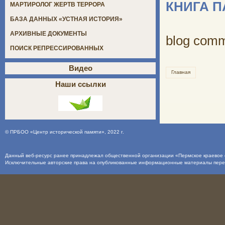
КНИГА 
МАРТИРОЛОГ ЖЕРТВ ТЕРРОРА
БАЗА ДАННЫХ «УСТНАЯ ИСТОРИЯ»
АРХИВНЫЕ ДОКУМЕНТЫ
blog com
ПОИСК РЕПРЕССИРОВАННЫХ
Видео
Главная
Наши ссылки
©
ПРБОО «Центр исторической памяти»
, 2022 г.
Данный веб-ресурс ранее принадлежал общественной организации «Пермское краевое о
Исключительные авторские права на опубликованные информационные материалы пер