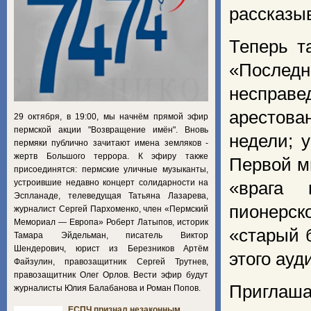
рассказы
Теперь т
«Последн
несправ
арестова
29 октября, в 19:00, мы начнём прямой эфир
пермской акции "Возвращение имён". Вновь
недели; 
пермяки публично зачитают имена земляков -
жертв Большого террора. К эфиру также
Первой м
присоединятся: пермские уличные музыканты,
устроившие недавно концерт солидарности на
«врага 
Эспланаде, телеведущая Татьяна Лазарева,
пионерск
журналист Сергей Пархоменко, член «Пермский
Мемориал — Европа» Роберт Латыпов, историк
«старый 
Тамара Эйдельман, писатель Виктор
Шендерович, юрист из Березников Артём
этого ауд
Файзулин, правозащитник Сергей Трутнев,
правозащитник Олег Орлов. Вести эфир будут
Приглаш
журналисты Юлия Балабанова и Роман Попов.
ЕСПЧ признал незаконным