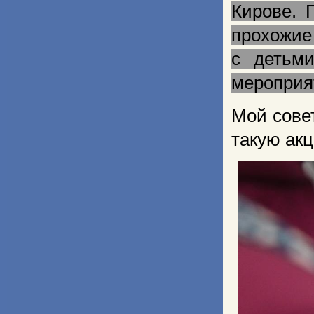
Кирове. 
прохожие
с детьми
мероприят
Мой совет
такую акц