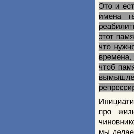
Это и ес
имена т
реабилит
этот пам
что нужн
времена,
чтоб пам
вымышлен
репресси
Инициати
про жиз
чиновник
мы делае