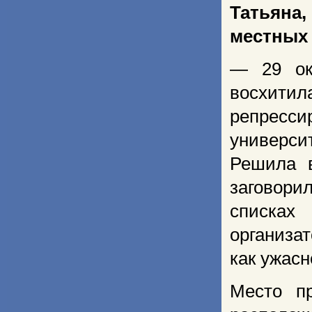
Татьяна,
местных
— 29 ок
восхити
репресс
универси
Решила в
заговори
списка
организа
как ужасн
Место п