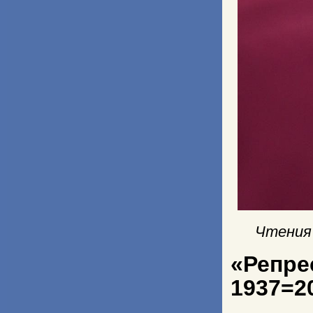
Чтения 
«Репре
1937=2