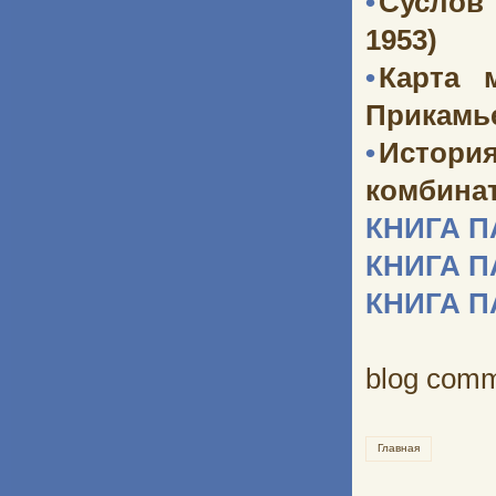
•
Суслов
1953)
•
Карта 
Прикамь
•
Истори
комбината
КНИГА 
КНИГА 
КНИГА 
blog com
Главная