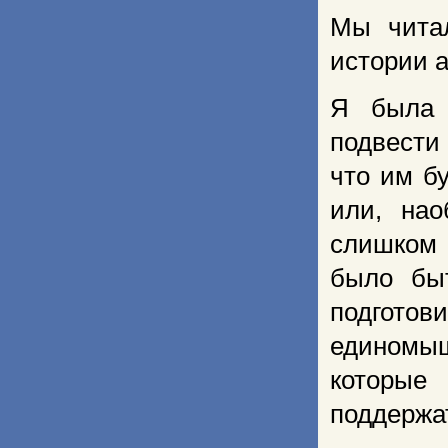
Мы читал
истории а
Я была 
подвести
что им б
или, нао
слишком 
было бы
подготов
единомы
которые
поддержат