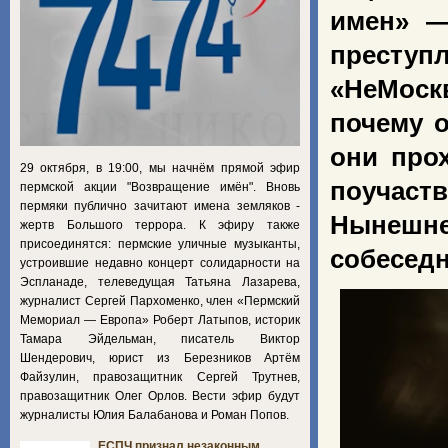
имен» —
преступл
«НеМоскв
почему о
они про
29 октября, в 19:00, мы начнём прямой эфир
поучаст
пермской акции "Возвращение имён". Вновь
пермяки публично зачитают имена земляков -
Нынешнее
жертв Большого террора. К эфиру также
присоединятся: пермские уличные музыканты,
собесед
устроившие недавно концерт солидарности на
Эспланаде, телеведущая Татьяна Лазарева,
журналист Сергей Пархоменко, член «Пермский
Мемориал — Европа» Роберт Латыпов, историк
Тамара Эйдельман, писатель Виктор
Шендерович, юрист из Березников Артём
Файзулин, правозащитник Сергей Трутнев,
правозащитник Олег Орлов. Вести эфир будут
журналисты Юлия Балабанова и Роман Попов.
ЕСПЧ признал незаконным