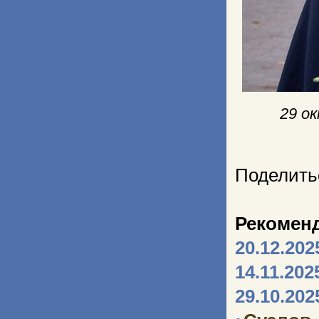
29 о
Поделить
Рекомен
20.12.202
14.11.202
29.10.202