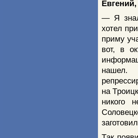
Евгений,
— Я знал
хотел при
приму уча
вот, в о
информац
нашел.
репресси
на Троиц
никого 
Соловецк
заготовил
Так появ