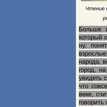
Чтение 
р
Больше в
который 
ну, поня
взрослые
народа, 
город, н
увидеть с
что совс
веке, сч
говорить 