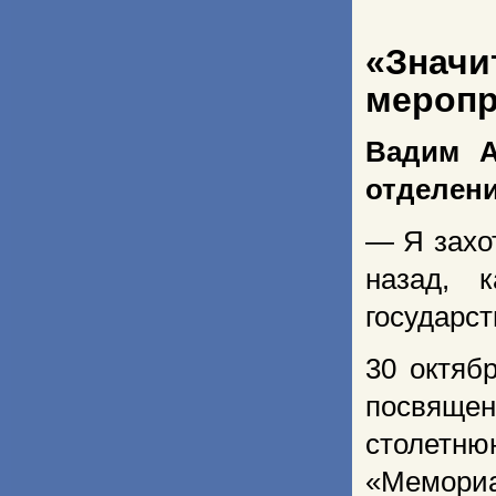
«Знач
меропр
Вадим А
отделен
— Я захо
назад, 
государс
30 октяб
посвящен
столетн
«Мемориа