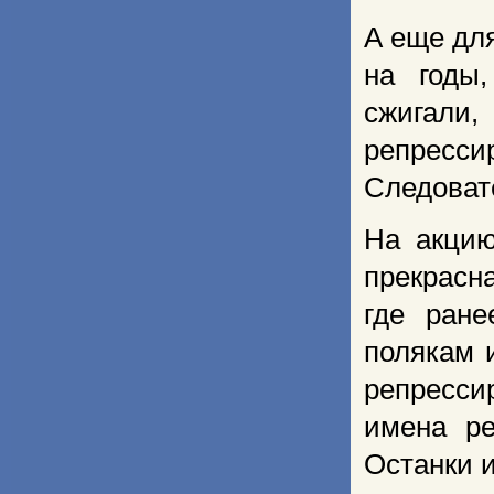
А еще дл
на годы
сжигали
репресси
Следовате
На акцию
прекрасн
где ран
полякам 
репресси
имена ре
Останки и