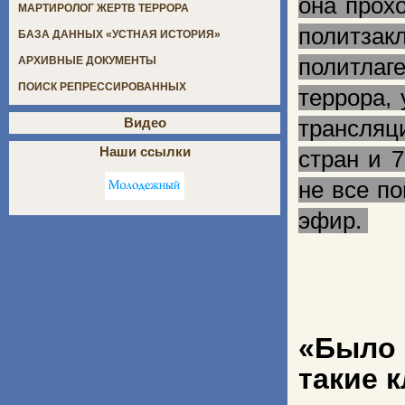
она прох
МАРТИРОЛОГ ЖЕРТВ ТЕРРОРА
политзак
БАЗА ДАННЫХ «УСТНАЯ ИСТОРИЯ»
политлаг
АРХИВНЫЕ ДОКУМЕНТЫ
ПОИСК РЕПРЕССИРОВАННЫХ
террора,
Видео
трансляц
Наши ссылки
стран и 7
не все п
эфир.
«Было 
такие 