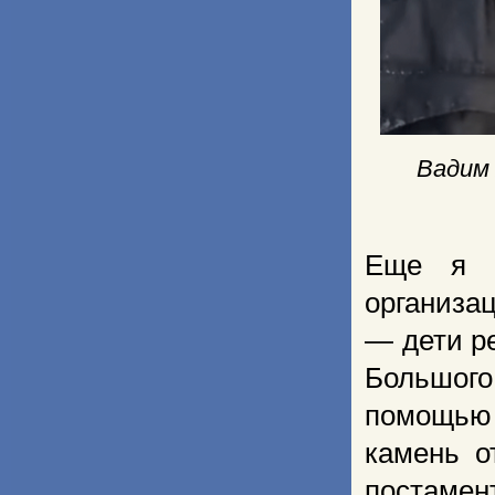
Вадим
Еще я п
организа
— дети ре
Большог
помощью 
камень о
постаме