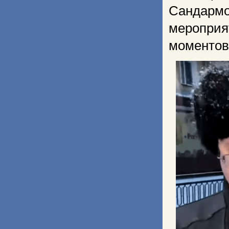
Сандарм
меропри
моментов