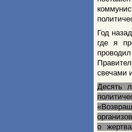
коммуни
политиче
Год наза
где я п
проводи
Правител
свечами 
Десять л
политич
«Возвращ
организо
о жертва