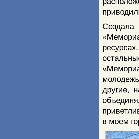
располож
приводил
Создала
«Мемори
ресурса
остальн
«Мемори
молодежь
другие, 
объедин
приветли
в моем го