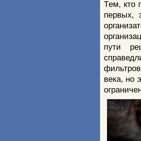
Тем, кто
первых, 
организа
организа
пути ре
справед
фильтров
века, но 
ограничен