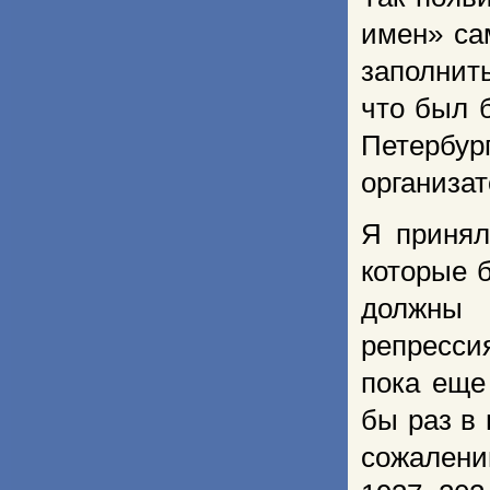
имен» са
заполнить
что был 
Петербур
организат
Я принял
которые 
должны 
репресси
пока еще
бы раз в
сожален