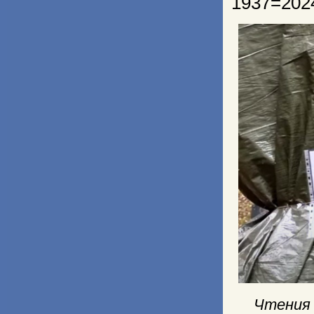
1937=202
Чтения 