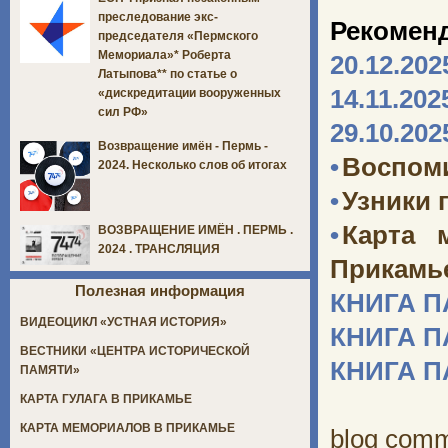
преследование экс-
Рекомен
председателя «Пермского
Мемориала»* Роберта
20.12.202
Латыпова** по статье о
14.11.202
«дискредитации вооруженных
сил РФ»
29.10.202
Возвращение имён - Пермь -
•
Воспоми
2024. Несколько слов об итогах
•
Узники 
•
Карта 
ВОЗВРАЩЕНИЕ ИМЁН . ПЕРМЬ .
2024 . ТРАНСЛЯЦИЯ
Прикамь
Полезная информация
КНИГА 
ВИДЕОЦИКЛ «УСТНАЯ ИСТОРИЯ»
КНИГА 
ВЕСТНИКИ «ЦЕНТРА ИСТОРИЧЕСКОЙ
КНИГА 
ПАМЯТИ»
КАРТА ГУЛАГА В ПРИКАМЬЕ
КАРТА МЕМОРИАЛОВ В ПРИКАМЬЕ
blog com