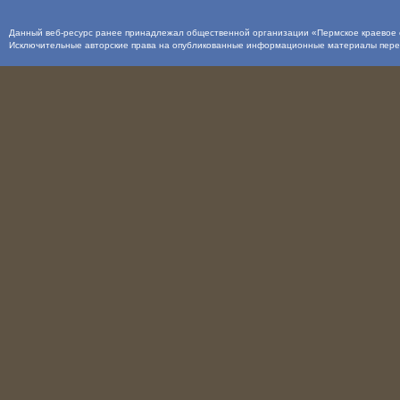
Данный веб-ресурс ранее принадлежал общественной организации «Пермское краевое о
Исключительные авторские права на опубликованные информационные материалы пер