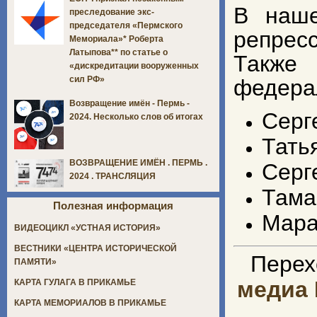
В наше
преследование экс-
председателя «Пермского
репрес
Мемориала»* Роберта
Латыпова** по статье о
Также
«дискредитации вооруженных
сил РФ»
федера
Возвращение имён - Пермь -
Серг
2024. Несколько слов об итогах
Тать
ВОЗВРАЩЕНИЕ ИМЁН . ПЕРМЬ .
Серг
2024 . ТРАНСЛЯЦИЯ
Тама
Полезная информация
Мара
ВИДЕОЦИКЛ «УСТНАЯ ИСТОРИЯ»
ВЕСТНИКИ «ЦЕНТРА ИСТОРИЧЕСКОЙ
Перех
ПАМЯТИ»
медиа 
КАРТА ГУЛАГА В ПРИКАМЬЕ
КАРТА МЕМОРИАЛОВ В ПРИКАМЬЕ