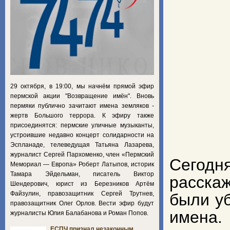
29 октября, в 19:00, мы начнём прямой эфир
пермской акции "Возвращение имён". Вновь
пермяки публично зачитают имена земляков -
жертв Большого террора. К эфиру также
присоединятся: пермские уличные музыканты,
устроившие недавно концерт солидарности на
Эспланаде, телеведущая Татьяна Лазарева,
журналист Сергей Пархоменко, член «Пермский
Сегод
Мемориал — Европа» Роберт Латыпов, историк
Тамара Эйдельман, писатель Виктор
расска
Шендерович, юрист из Березников Артём
Файзулин, правозащитник Сергей Трутнев,
были уб
правозащитник Олег Орлов. Вести эфир будут
имена.
журналисты Юлия Балабанова и Роман Попов.
ЕСПЧ признал незаконным