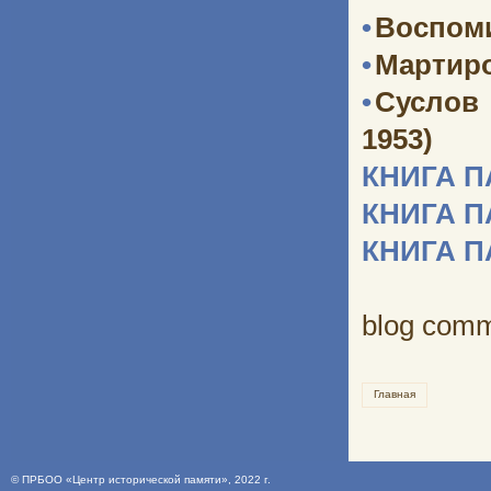
•
Воспоми
•
Мартир
•
Суслов
1953)
КНИГА 
КНИГА 
КНИГА 
blog com
Главная
©
ПРБОО «Центр исторической памяти»
, 2022 г.