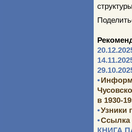
структуры
Поделить
Рекомен
20.12.202
14.11.202
29.10.202
•
Информ
Чусовско
в 1930-1
•
Узники 
•
Ссылка 
КНИГА 