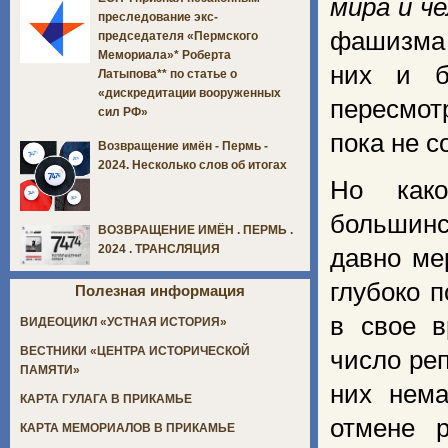
мира и ч
преследование экс-
фашизма 
председателя «Пермского
Мемориала»* Роберта
них и б
Латыпова** по статье о
«дискредитации вооруженных
пересмот
сил РФ»
пока не 
Возвращение имён - Пермь -
2024. Несколько слов об итогах
Но как
большинс
ВОЗВРАЩЕНИЕ ИМЁН . ПЕРМЬ .
2024 . ТРАНСЛЯЦИЯ
давно ме
глубоко 
Полезная информация
в свое в
ВИДЕОЦИКЛ «УСТНАЯ ИСТОРИЯ»
ВЕСТНИКИ «ЦЕНТРА ИСТОРИЧЕСКОЙ
число ре
ПАМЯТИ»
них нема
КАРТА ГУЛАГА В ПРИКАМЬЕ
отмене 
КАРТА МЕМОРИАЛОВ В ПРИКАМЬЕ