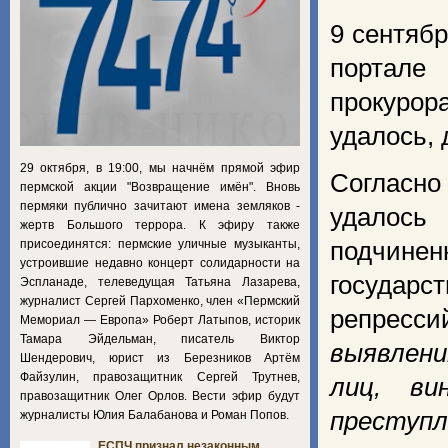
9 сентяб
портал
прокурор
удалось, 
29 октября, в 19:00, мы начнём прямой эфир
Согласно
пермской акции "Возвращение имён". Вновь
пермяки публично зачитают имена земляков -
удалось
жертв Большого террора. К эфиру также
присоединятся: пермские уличные музыканты,
подчине
устроившие недавно концерт солидарности на
государс
Эспланаде, телеведущая Татьяна Лазарева,
журналист Сергей Пархоменко, член «Пермский
репресс
Мемориал — Европа» Роберт Латыпов, историк
Тамара Эйдельман, писатель Виктор
выявлен
Шендерович, юрист из Березников Артём
Файзулин, правозащитник Сергей Трутнев,
лиц, ви
правозащитник Олег Орлов. Вести эфир будут
преступл
журналисты Юлия Балабанова и Роман Попов.
ЕСПЧ признал незаконным