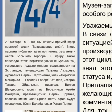
Музея-за
особого 
Уважаемы
В связи 
ситуацие
29 октября, в 19:00, мы начнём прямой эфир
пермской акции "Возвращение имён". Вновь
производ
пермяки публично зачитают имена земляков -
жертв Большого террора. К эфиру также
этот цик
присоединятся: пермские уличные музыканты,
устроившие недавно концерт солидарности на
знал это
Эспланаде, телеведущая Татьяна Лазарева,
статуса и
журналист Сергей Пархоменко, член «Пермский
Мемориал — Европа» Роберт Латыпов, историк
Приглаш
Тамара Эйдельман, писатель Виктор
Шендерович, юрист из Березников Артём
желающих
Файзулин, правозащитник Сергей Трутнев,
правозащитник Олег Орлов. Вести эфир будут
коммента
журналисты Юлия Балабанова и Роман Попов.
Для тех,
ЕСПЧ признал незаконным