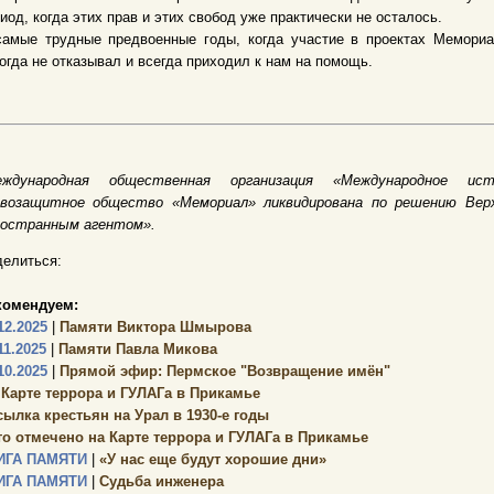
иод, когда этих прав и этих свобод уже практически не осталось.
самые трудные предвоенные годы, когда участие в проектах Мемориа
огда не отказывал и всегда приходил к нам на помощь.
еждународная общественная организация «Международное исто
авозащитное общество «Мемориал» ликвидирована по решению Верх
ностранным агентом».
елиться:
комендуем:
12.2025
|
Памяти Виктора Шмырова
11.2025
|
Памяти Павла Микова
10.2025
|
Прямой эфир: Пермское "Возвращение имён"
 Карте террора и ГУЛАГа в Прикамье
сылка крестьян на Урал в 1930-е годы
то отмечено на Карте террора и ГУЛАГа в Прикамье
ИГА ПАМЯТИ
|
«У нас еще будут хорошие дни»
ИГА ПАМЯТИ
|
Судьба инженера