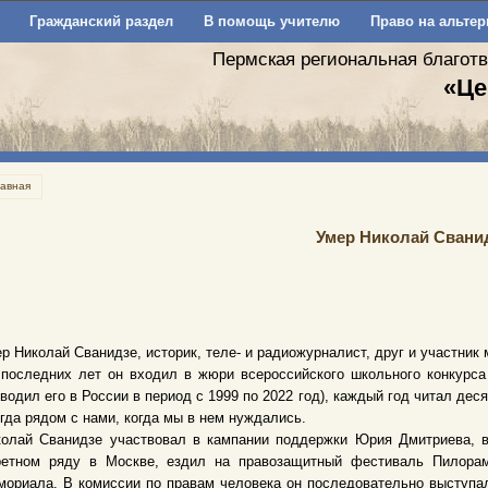
Гражданский раздел
В помощь учителю
Право на альтер
Пермская региональная благот
«Це
лавная
Умер Николай Свани
р Николай Сванидзе, историк, теле- и радиожурналист, друг и участник
 последних лет он входил в жюри всероссийского школьного конкурс
водил его в России в период с 1999 по 2022 год), каждый год читал дес
гда рядом с нами, когда мы в нем нуждались.
колай Сванидзе участвовал в кампании поддержки Юрия Дмитриева, 
ретном ряду в Москве, ездил на правозащитный фестиваль Пилорам
ориала. В комиссии по правам человека он последовательно выступал