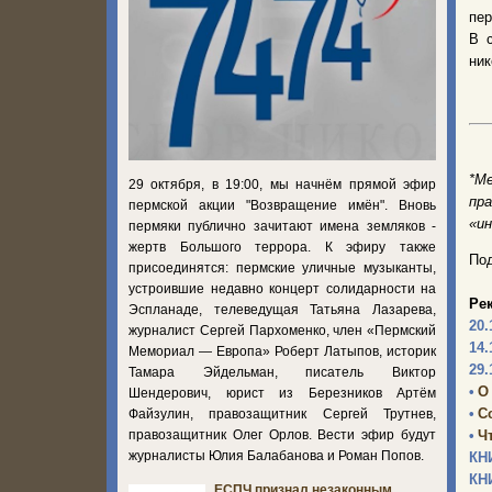
пер
В 
ник
*М
29 октября, в 19:00, мы начнём прямой эфир
пр
пермской акции "Возвращение имён". Вновь
«и
пермяки публично зачитают имена земляков -
жертв Большого террора. К эфиру также
Под
присоединятся: пермские уличные музыканты,
устроившие недавно концерт солидарности на
Ре
Эспланаде, телеведущая Татьяна Лазарева,
20.
журналист Сергей Пархоменко, член «Пермский
14.
Мемориал — Европа» Роберт Латыпов, историк
29.
Тамара Эйдельман, писатель Виктор
•
О
Шендерович, юрист из Березников Артём
•
С
Файзулин, правозащитник Сергей Трутнев,
•
Ч
правозащитник Олег Орлов. Вести эфир будут
журналисты Юлия Балабанова и Роман Попов.
КН
КН
ЕСПЧ признал незаконным