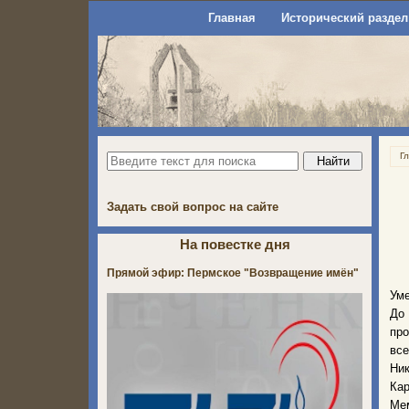
Главная
Исторический раздел
Г
Задать свой вопрос на сайте
На повестке дня
Прямой эфир: Пермское "Возвращение имён"
Уме
До
про
все
Ни
Ка
Мем