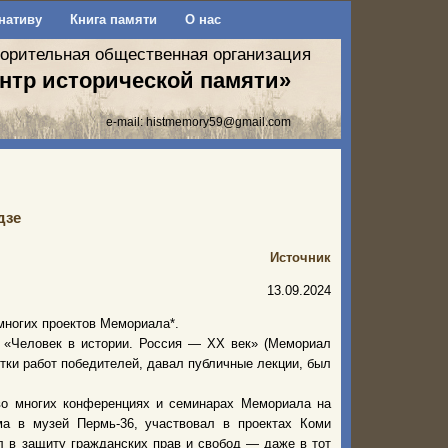
нативу
Книга памяти
О нас
ворительная общественная организация
нтр исторической памяти»
e-mail:
histmemory59@gmail.com
дзе
Источник
13.09.2024
 многих проектов Мемориала*.
а «Человек в истории. Россия — ХХ век» (Мемориал
ятки работ победителей, давал публичные лекции, был
во многих конференциях и семинарах Мемориала на
а в музей Пермь-36, участвовал в проектах Коми
 в защиту гражданских прав и свобод — даже в тот