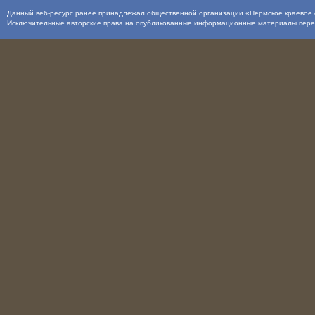
Данный веб-ресурс ранее принадлежал общественной организации «Пермское краевое о
Исключительные авторские права на опубликованные информационные материалы пер