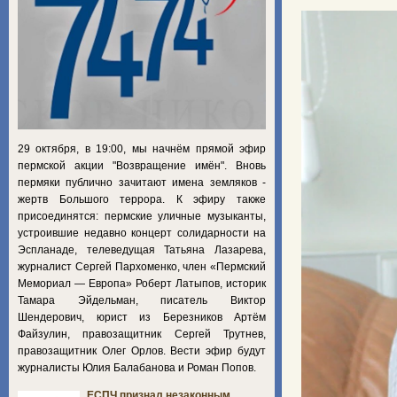
29 октября, в 19:00, мы начнём прямой эфир
пермской акции "Возвращение имён". Вновь
пермяки публично зачитают имена земляков -
жертв Большого террора. К эфиру также
присоединятся: пермские уличные музыканты,
устроившие недавно концерт солидарности на
Эспланаде, телеведущая Татьяна Лазарева,
журналист Сергей Пархоменко, член «Пермский
Мемориал — Европа» Роберт Латыпов, историк
Тамара Эйдельман, писатель Виктор
Шендерович, юрист из Березников Артём
Файзулин, правозащитник Сергей Трутнев,
правозащитник Олег Орлов. Вести эфир будут
журналисты Юлия Балабанова и Роман Попов.
ЕСПЧ признал незаконным