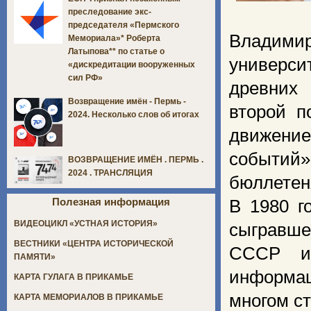
преследование экс-
председателя «Пермского
Владимир
Мемориала»* Роберта
Латыпова** по статье о
универс
«дискредитации вооруженных
сил РФ»
древних 
Возвращение имён - Пермь -
второй п
2024. Несколько слов об итогах
движение
событий
ВОЗВРАЩЕНИЕ ИМЁН . ПЕРМЬ .
2024 . ТРАНСЛЯЦИЯ
бюллетен
Полезная информация
В 1980 г
ВИДЕОЦИКЛ «УСТНАЯ ИСТОРИЯ»
сыгравш
ВЕСТНИКИ «ЦЕНТРА ИСТОРИЧЕСКОЙ
СССР и 
ПАМЯТИ»
информац
КАРТА ГУЛАГА В ПРИКАМЬЕ
многом с
КАРТА МЕМОРИАЛОВ В ПРИКАМЬЕ