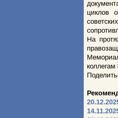
документ
циклов 
советск
сопротив
На протя
правозащ
Мемориал
коллегам
Поделить
Рекомен
20.12.202
14.11.202