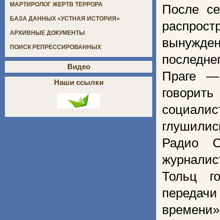
МАРТИРОЛОГ ЖЕРТВ ТЕРРОРА
После се
БАЗА ДАННЫХ «УСТНАЯ ИСТОРИЯ»
распрос
АРХИВНЫЕ ДОКУМЕНТЫ
вынужде
ПОИСК РЕПРЕССИРОВАННЫХ
последне
Видео
Праге —
Наши ссылки
говорит
социалис
глушилис
Радио С
журналис
Тольц г
передач
времени»