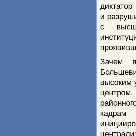
диктатор
и разруши
с высш
институц
проявивш
Зачем в
Большев
высоким 
центром,
районног
кадрам 
инициир
централ