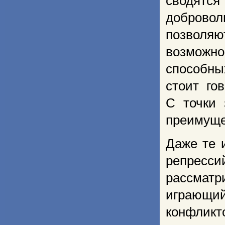
сводятс
доброво
позволяю
возможн
способны
стоит го
С точки 
преимуще
Даже те 
репресси
рассматр
играющи
конфлик