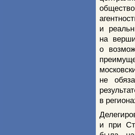
обществ
агентно
и реальн
на верши
о возмож
преимуще
московск
не обяз
результа
в региона
Делегиро
и при Ст