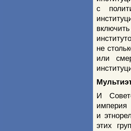
с полит
институ
включить
институ
не столь
или сме
институц
Мультиэт
И Совет
импери
и этноре
этих гру