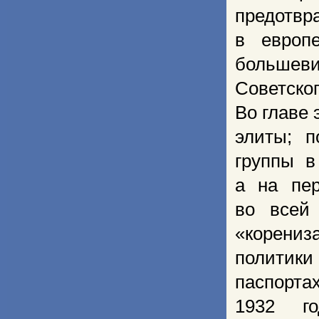
предотвр
в европ
большеви
Советск
Во главе
элиты; п
группы в
а на пер
во всей
«корени
политики
паспорта
1932 го