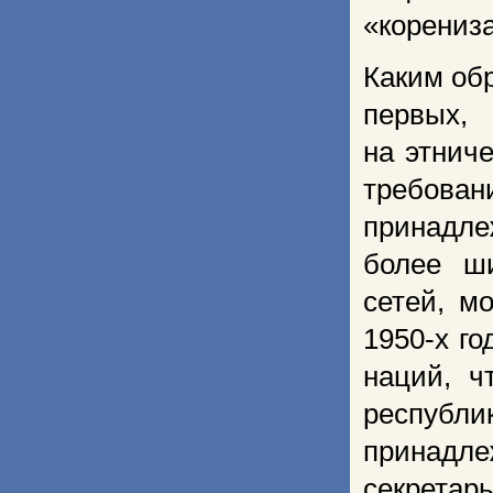
«корениз
Каким обр
первых,
на этнич
требова
принадле
более ш
сетей, м
1950-х г
наций, ч
респуб
принадл
секрета