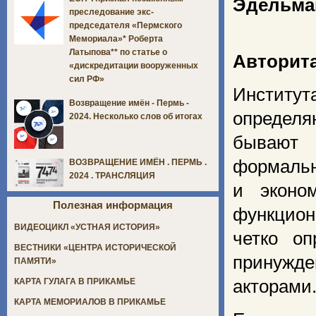
Эдельма
преследование экс-
председателя «Пермского
Мемориала»* Роберта
Латыпова** по статье о
Авторит
«дискредитации вооруженных
сил РФ»
Институ
Возвращение имён - Пермь -
определ
2024. Несколько слов об итогах
бывают 
формал
ВОЗВРАЩЕНИЕ ИМЁН . ПЕРМЬ .
2024 . ТРАНСЛЯЦИЯ
и эконо
Полезная информация
функцион
ВИДЕОЦИКЛ «УСТНАЯ ИСТОРИЯ»
четко о
ВЕСТНИКИ «ЦЕНТРА ИСТОРИЧЕСКОЙ
принужд
ПАМЯТИ»
акторами
КАРТА ГУЛАГА В ПРИКАМЬЕ
КАРТА МЕМОРИАЛОВ В ПРИКАМЬЕ