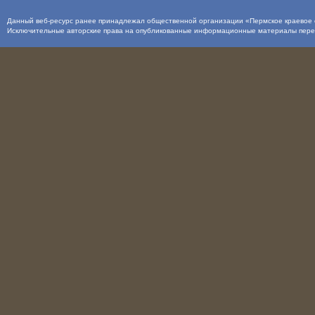
Данный веб-ресурс ранее принадлежал общественной организации «Пермское краевое о
Исключительные авторские права на опубликованные информационные материалы пер