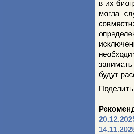
в их био
могла сл
совмест
определ
исключен
необход
занимать
будут рас
Поделить
Рекомен
20.12.202
14.11.202