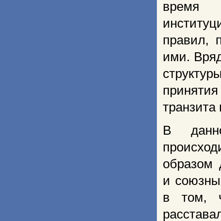
время 
институ
правил, 
ими. Вря
структур
приняти
транзита 
В данн
происход
образом 
и союзны
в том, 
расстав