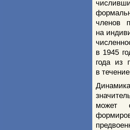
числивши
формальн
членов п
на индив
численно
в 1945 г
года из 
в течение
Динамика
значител
может 
формир
предвоен