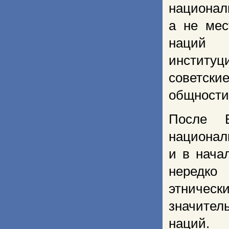
национа
а не мес
наций
институц
советски
общности
После 
националь
и в нача
нередко
этничес
значите
наций. 