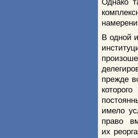
Однако т
комплек
намерений
В одной 
институ
произош
делегиро
прежде в
которого
постоянн
имело ус
право в
их реорг