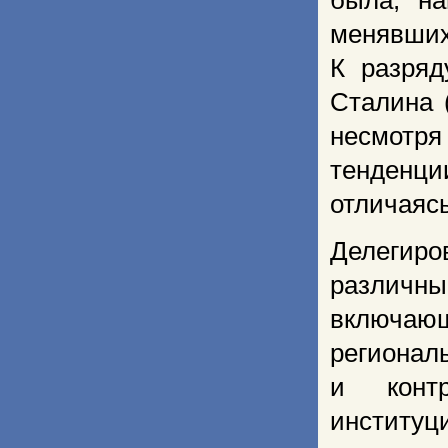
была, н
менявши
К разряд
Сталина 
несмотря
тенденци
отличаясь
Делегир
различ
включа
региона
и конт
институ