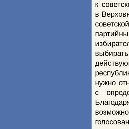
к советс
в Верхов
советско
партийн
избирате
выбират
действую
республи
нужно от
с опред
Благода
возможн
голосова