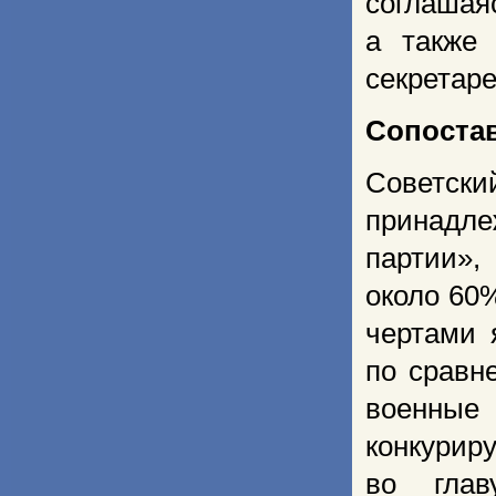
соглашая
а также
секретаре
Сопоста
Советски
принадл
партии»
около 60
чертами 
по сравн
военные
конкурир
во глав