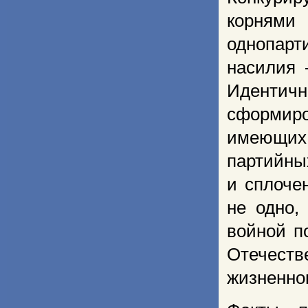
корнями
однопар
насилия 
Идентич
сформир
имеющих 
партийн
и сплоче
не одно,
войной п
Отечеств
жизненног