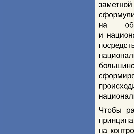
заметно
сформ
на общ
и национ
посредс
национа
больши
сформир
происхо
национал
Чтобы ра
принцип
на контр