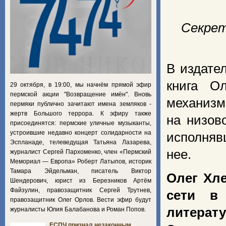
Cекрет
В издате
книга О
29 октября, в 19:00, мы начнём прямой эфир
пермской акции "Возвращение имён". Вновь
механизм
пермяки публично зачитают имена земляков -
жертв Большого террора. К эфиру также
на низов
присоединятся: пермские уличные музыканты,
устроившие недавно концерт солидарности на
исполняв
Эспланаде, телеведущая Татьяна Лазарева,
нее.
журналист Сергей Пархоменко, член «Пермский
Мемориал — Европа» Роберт Латыпов, историк
Тамара Эйдельман, писатель Виктор
Олег Хл
Шендерович, юрист из Березников Артём
Файзулин, правозащитник Сергей Трутнев,
сети в
правозащитник Олег Орлов. Вести эфир будут
литерат
журналисты Юлия Балабанова и Роман Попов.
ЕСПЧ признал незаконным