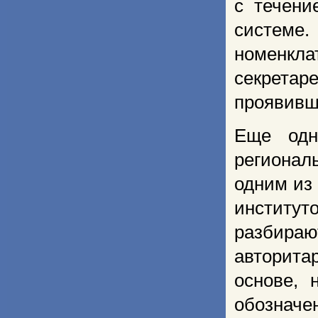
с течени
системе.
номенкл
секретар
проявивш
Еще одн
регионал
одним из
институт
разбир
авторита
основе, 
обознач