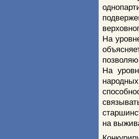
однопар
подверж
верховно
На уровн
объясняе
позволя
На уровн
народны
способн
связыват
старшинс
на выжив
Конкури