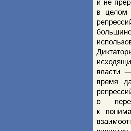
и не пре
в целом 
репресс
большинс
использо
Диктатор
исходящ
власти —
время да
репресси
о перео
к понима
взаимоо