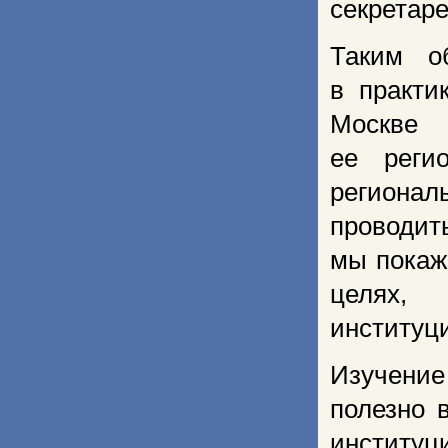
секретаре
Таким о
в практи
Москве
ее реги
регионал
проводи
мы покаж
целях,
институц
Изучение
полезно 
институ