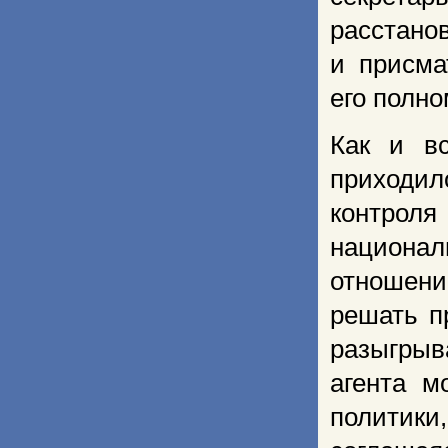
расстан
и присма
его полно
Как и вс
приходи
контрол
национал
отношени
решать п
разыгрыв
агента м
политик