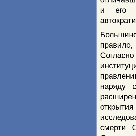
и его о
автократ
Большинс
правило, 
Согласн
институц
правлен
наряду 
расширен
открыти
исследов
смерти С