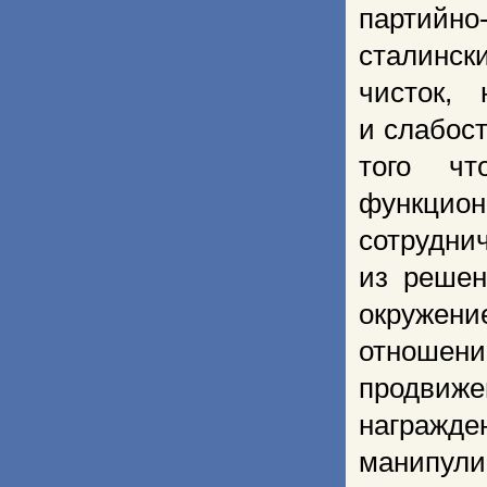
партийно
сталинск
чисток,
и слабос
того чт
функцион
сотрудни
из решен
окружен
отношени
продвиж
награжд
манипу