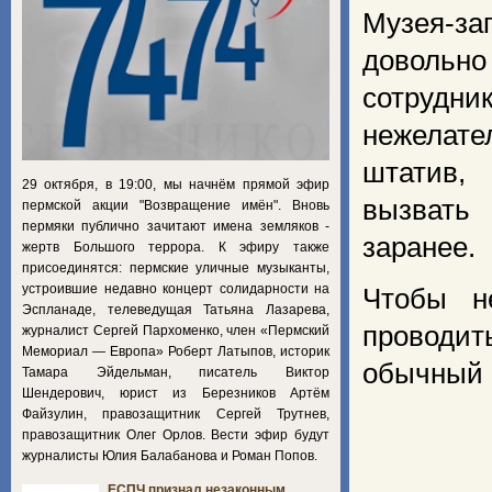
Музея-з
довольно
сотрудн
нежелате
штатив,
29 октября, в 19:00, мы начнём прямой эфир
вызвать 
пермской акции "Возвращение имён". Вновь
пермяки публично зачитают имена земляков -
заранее.
жертв Большого террора. К эфиру также
присоединятся: пермские уличные музыканты,
устроившие недавно концерт солидарности на
Чтобы н
Эспланаде, телеведущая Татьяна Лазарева,
проводит
журналист Сергей Пархоменко, член «Пермский
Мемориал — Европа» Роберт Латыпов, историк
обычный 
Тамара Эйдельман, писатель Виктор
Шендерович, юрист из Березников Артём
Файзулин, правозащитник Сергей Трутнев,
правозащитник Олег Орлов. Вести эфир будут
журналисты Юлия Балабанова и Роман Попов.
ЕСПЧ признал незаконным