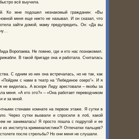
я быстро всё выучила.
ой. Ко мне подошел незнакомый гражданин: «Вы
новной меня еще никто не называл. И он сказал, что
отела зайти домой, маму предупредить. Он: «Да вы
ину…
ида Воропаева. Не помню, где и кто нас познакомил.
ирижабли. В такой бригаде она и работала. Считалась
тва. С одним из них она встречалась, но не так, как
: «Пойдем с нами в театр на “Лебединое озеро”». И я
я не виделась. А вскоре Лиду арестовали – якобы за
ала меня. «А кто это?» – «Она работает переводчиком
и и за мной.
нтными стенами комнате на первом этаже. Я сутки в
ло. Через сутки вызвали и спросили в лоб, какой
ем не занималась! Я просто пошла с подругой и ее
ти из института криминалистики?! Отпечатки пальцев?
пистолете после стрельбы? Но они меня не слушали.