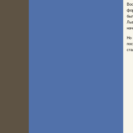
Воо
фор
был
Льв
нач
Но 
пос
ста