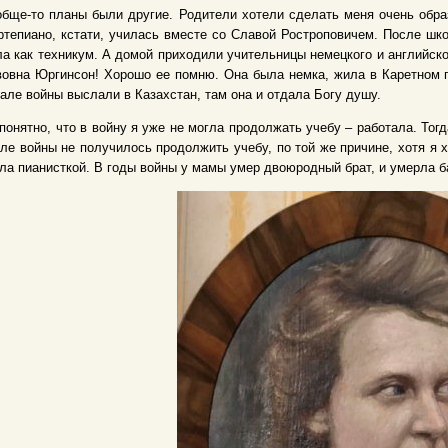
бще-то планы были другие. Родители хотели сделать меня очень обра
тепиано, кстати, училась вместе со Славой Ростроповичем. После шко
а как техникум. А домой приходили учительницы немецкого и английск
овна Юргинсон! Хорошо ее помню. Она была немка, жила в Каретном п
але войны выслали в Казахстан, там она и отдала Богу душу.
понятно, что в войну я уже не могла продолжать учебу – работала. Тог
ле войны не получилось продолжить учебу, по той же причине, хотя я хо
ла пианисткой. В годы войны у мамы умер двоюродный брат, и умерла ба