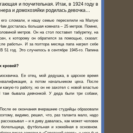
угающая и поучительная. Итак, в 1924 году в
енера и домохозяйки родилась девочка…
м его сломали, и нашу семью переселили на Малую
 Нам досталась большая комната – 25 метров. Помню,
оловиной метров. Он на стол поставил табуретку, на
рач, к которому он обратился за помощью, сказал:
сле работы». И за полтора месяца папа нагрел себе
В 51 год. Это случилось в сентябре 1945-го. Папина
х кровей?
москвичка. Ее отец, мой дедушка, в царское время
 квалификация, а потом начальником цеха. После
 какую-то работу, но он не захотел с новой властью
 там бывала девчонкой. У деда были три собаки,
 После ее окончания вчерашние студийцы образовали
оэтому, видимо, решил, что, раз таланта мало, надо
 рассказывал – и я диву давалась, как может человек
я болельщица, футбольная и хоккейная в основном.
ботки писал заметки в «Советский спорт», у него был