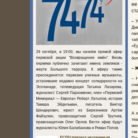
ее
ст
–
У
Дми
пап
таб
«Ер
29 октября, в 19:00, мы начнём прямой эфир
сар
пермской акции "Возвращение имён". Вновь
бол
пермяки публично зачитают имена земляков -
– 
жертв Большого террора. К эфиру также
присоединятся: пермские уличные музыканты,
– 
устроившие недавно концерт солидарности на
сн
Эспланаде, телеведущая Татьяна Лазарева,
рев
журналист Сергей Пархоменко, член «Пермский
де
Мемориал — Европа» Роберт Латыпов, историк
охо
Тамара Эйдельман, писатель Виктор
Шендерович, юрист из Березников Артём
А п
Файзулин, правозащитник Сергей Трутнев,
теа
правозащитник Олег Орлов. Вести эфир будут
мен
журналисты Юлия Балабанова и Роман Попов.
та
ЕСПЧ признал незаконным
Поч