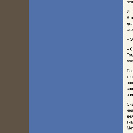
осн
И 
Выс
дол
ско
– 
– С
Тог
вое
Поз
теп
пош
свя
в и
Сна
не
дея
зна
Мет