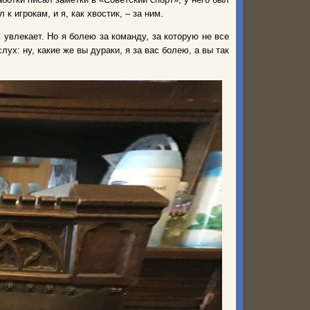
к игрокам, и я, как хвостик, – за ним.
 увлекает. Но я болею за команду, за которую не все
лух: ну, какие же вы дураки, я за вас болею, а вы так