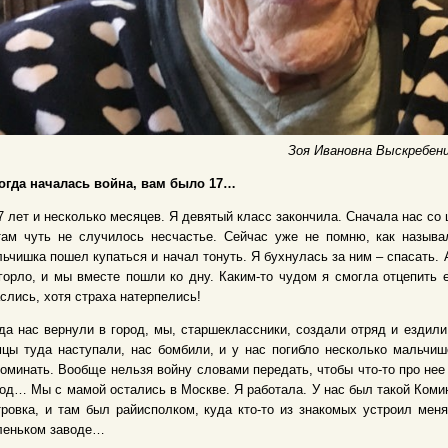
Зоя Ивановна Выскребен
Когда началась война, вам было 17…
7 лет и несколько месяцев. Я девятый класс закончила. Сначала нас со
там чуть не случилось несчастье. Сейчас уже не помню, как называ
ьчишка пошел купаться и начал тонуть. Я бухнулась за ним – спасать. А
горло, и мы вместе пошли ко дну. Каким-то чудом я смогла отцепить 
слись, хотя страха натерпелись!
да нас вернули в город, мы, старшеклассники, создали отряд и ездил
цы туда наступали, нас бомбили, и у нас погибло несколько мальчиш
оминать. Вообще нельзя войну словами передать, чтобы что-то про нее 
од… Мы с мамой остались в Москве. Я работала. У нас был такой Коми
ровка, и там был райисполком, куда кто-то из знакомых устроил мен
леньком заводе…