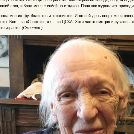
оший слог, и брал меня с собой на стадион. Папа как журналист приходил 
нала многих футболистов и хоккеистов. И по сей день спорт меня очень
еют. Все – за «Спартак», а я – за ЦСКА. Хотя часто смотрю и ругаюсь вс
хо играете!
(Смеется.)