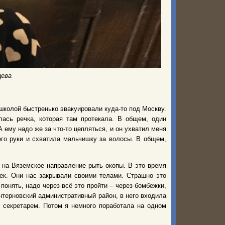
цева
 школой быстренько эвакуировали куда-то под Москву.
лась речка, которая там протекала. В общем, один
 ему надо же за что-то цепляться, и он ухватил меня
его руки и схватила мальчишку за волосы. В общем,
и на Вяземское направление рыть окопы. В это время
ек. Они нас закрывали своими телами. Страшно это
понять, надо через всё это пройти – через бомбежки,
нтерновский административный район, в него входила
я секретарем. Потом я немного поработала на одном