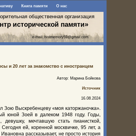
нативу
Книга памяти
О нас
ворительная общественная организация
нтр исторической памяти»
e-mail:
histmemory59@gmail.com
сы и 20 лет за знакомство с иностранцем
Автор: Марина Бойкова
Источник
16.08.2024
ал Зою Выскребенцеву «моя каторжаночка».
ый юной Зоей в далеком 1948 году. Годы,
 девушку, мечтавшую стать пианисткой,
Сегодня ей, коренной москвичке, 95 лет, а
 Ивановна рассказывает, не просто история