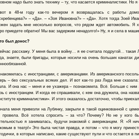
овном надо было знать технику – ту, что касается криминалистики. Но 
вот в 48-м году как-то вечером я возвращалась с работы дом
кребенцева?» – «Да». – «Зоя Ивановна?» – «Да». Хотя тогда Зоей Ива
жен задать мне несколько вопросов, что рядом ждет автомобиль. Я х
ро приедете обратно! Мы вас задержим ненадолго!» Ну, я и села в маш
Это был донос?
ейчас расскажу. У меня была в войну… я ее считала подругой… такая Л
да, знаете, были бригады, которые носили на очень больших канатах д
ннообязанной.
накомилась с иностранцами, с американцами. Из американского посольс
ерь – без сексуальных всяких дел. И вот как-то раз Лида мне сказала
ла. И она нас – меня и ее ухажера – познакомила. Всё. Больше с ним 
зь с иностранцем. И когда ее спрашивали, с кем она дружила, она назв
нституте криминалистики». И этого оказалось достаточно, чтобы приехал
чала меня привезли на Лубянку, закрыли в такой оцинкованной с цеме
й провела. Всё хотела спросить – за что? Почему? Но не у кого бы
тельностью я занималась, будучи знакомой с американцем. Я: «Я нич
комым в театр!» Это была чистая правда, и потом – что я могу принес
одички, в которых написано, какие существуют пули и что остается в 