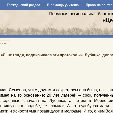
Гражданский раздел
В помощь учителю
Право на альтер
Пермская региональная благот
«Це
лавная
«Я, не глядя, подписывала эти протоколы». Лубянка, допро
иан Семенов, чьим другом и секретарем она была, назыв
имел на то основание: 20 лет лагерей – срок, полученн
оведенные сначала на Лубянке, а потом в Мордовии,
товящуюся к свадьбе, не сломили. А вот судьбу сломали… 
мяти и ясности ума позавидуют и молодые. И то, о чем Зоя