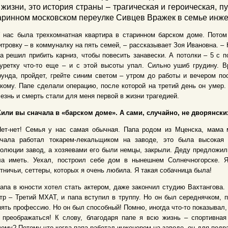
 жизни, это история страны – трагическая и героическая, п
аринном московском переулке Сивцев Вражек в семье инж
 нас была трехкомнатная квартира в старинном барском доме. Пото
тровку – в коммуналку на пять семей, – рассказывает Зоя Ивановна. –
а решил прибить карниз, чтобы повесить занавески. А потолки – 5 с п
уретку что-то еще – и с этой высоты упал. Сильно ушиб грудину. В
унда, пройдет, грейте синим светом – утром до работы и вечером по
кому. Папе сделали операцию, после которой на третий день он умер. 
езнь и смерть стали для меня первой в жизни трагедией.
Жили вы сначала в «барском доме». А сами, случайно, не дворянски
Нет-нет! Семья у нас самая обычная. Папа родом из Мценска, мама 
ачала работал токарем-лекальщиком на заводе, это была высокая
олюции завод, а хозяевами его были немцы, закрыли. Деду предложили
ла иметь. Уехал, построил себе дом в нынешнем Солнечногорске. Я
тничьи, сеттеры, которых я очень любила. Я такая собачница была!
апа в юности хотел стать актером, даже закончил студию Вахтангова.
тр – Третий МХАТ, и папа вступил в труппу. Но он был середнячком, п
ять профессию. Но он был способный! Помню, иногда что-то показывал,
к преображаться! К слову, благодаря папе я всю жизнь – спортивна
ему? Потому что когда папа работал инженером на заводе, он для подра