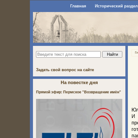
Главная
Исторический раздел
Г
Задать свой вопрос на сайте
На повестке дня
Прямой эфир: Пермское "Возвращение имён"
Юл
И 
пр
го
па