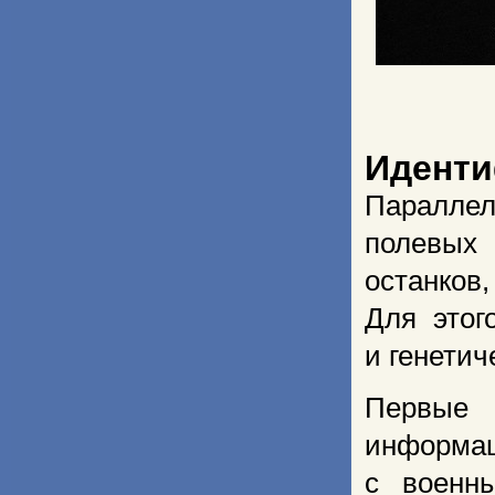
Иденти
Паралле
полевых 
останков
Для этог
и генетич
Первые 
информац
с военн