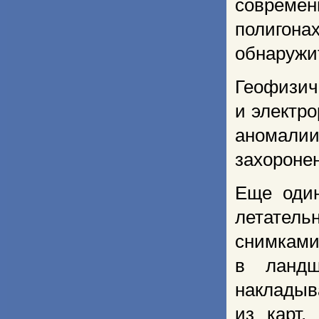
соврем
полигон
обнаружит
Геофизи
и электр
аномали
захороне
Еще один
летатель
снимками
в ландш
накладыв
из карт,