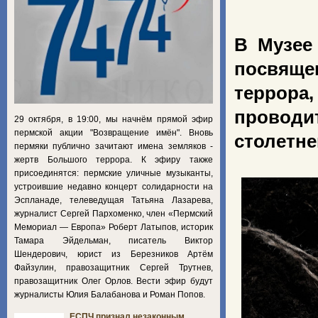
В Музее
посвяще
террора
проводи
29 октября, в 19:00, мы начнём прямой эфир
пермской акции "Возвращение имён". Вновь
столетне
пермяки публично зачитают имена земляков -
жертв Большого террора. К эфиру также
присоединятся: пермские уличные музыканты,
устроившие недавно концерт солидарности на
Эспланаде, телеведущая Татьяна Лазарева,
журналист Сергей Пархоменко, член «Пермский
Мемориал — Европа» Роберт Латыпов, историк
Тамара Эйдельман, писатель Виктор
Шендерович, юрист из Березников Артём
Файзулин, правозащитник Сергей Трутнев,
правозащитник Олег Орлов. Вести эфир будут
журналисты Юлия Балабанова и Роман Попов.
ЕСПЧ признал незаконным