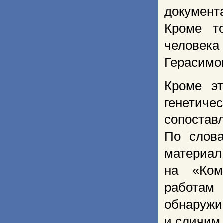
документ
Кроме то
человека
Герасимо
Кроме эт
генетиче
сопоста
По слова
материал
на «Ком
работам
обнаружи
и сличим