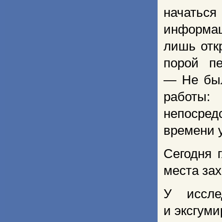
начаться
информац
лишь отк
порой п
— Не был
работы:
непосре
времени 
Сегодня 
места за
У иссле
и эксгуми