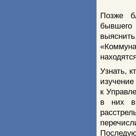
Позже б
бывшего
выяснить
«Коммуна
находятся
Узнать, к
изучение
к Управл
в них в
расстрел
перечис
Последу