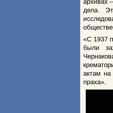
архивах 
дела. Э
исследо
обществе
«С 1937 
были за
Чернаков
крематор
актам на
праха».