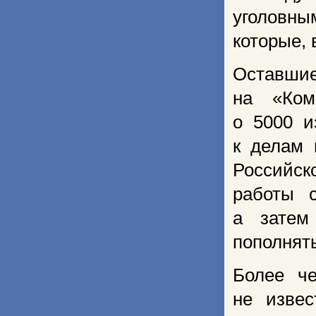
уголовн
которые, 
Оставши
на «Ком
о 5000 и
к делам 
Российск
работы с
а зате
пополнять
Более че
не извес