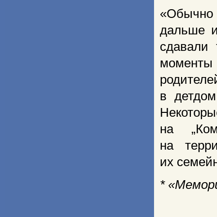
«Обычно
дальше и
сдавали 
моменты 
родителе
в детдом
Некотор
на „Ком
на терр
их семейн
* «Мемор