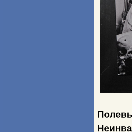
Полевы
Неинва