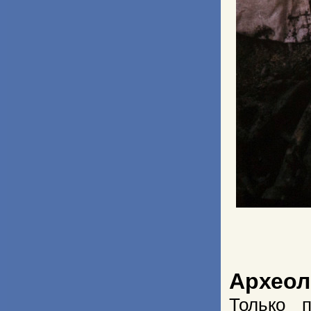
Археол
Только 