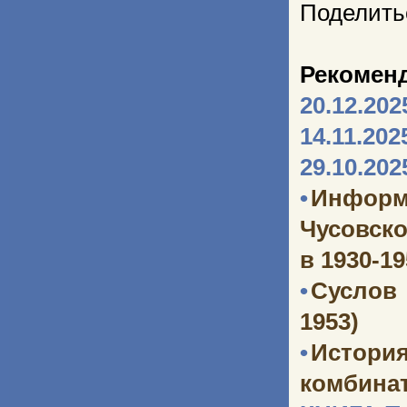
Поделить
Рекомен
20.12.202
14.11.202
29.10.202
•
Информ
Чусовско
в 1930-1
•
Суслов
1953)
•
Истори
комбината