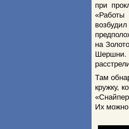
при прок
«Работы 
возбуди
предполо
на Золот
Шершни.
расстрел
Там обна
кружку, к
«Снайпе
Их можно 