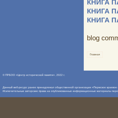
КНИГА 
КНИГА 
КНИГА 
blog com
Главная
©
ПРБОО «Центр исторической памяти»
, 2022 г.
Данный веб-ресурс ранее принадлежал общественной организации «Пермское краевое о
Исключительные авторские права на опубликованные информационные материалы пер