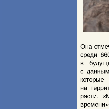
Она отме
среди 66
в будущ
с данным
которые
на терри
расти. «
времени»