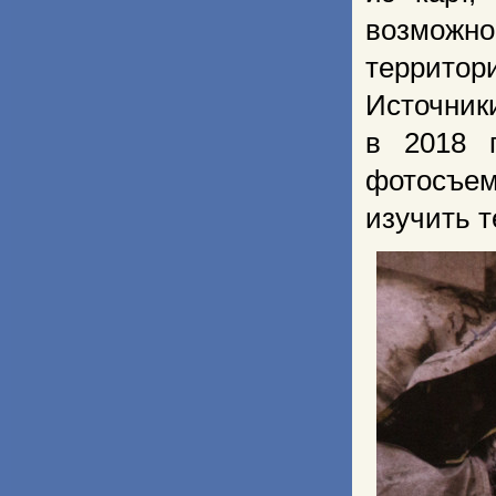
возможно
территор
Источник
в 2018 
фотосъе
изучить 