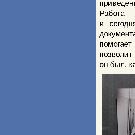
приведен
Работа 
и сегод
документ
помогает
позволит
он был, к