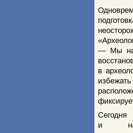
Одноврем
подгото
неосторо
«Археол
— Мы на
восстан
в археол
избежать
распол
фиксируе
Сегодня
и на 