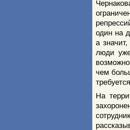
Чернако
ограниче
репресси
один на д
а значит
люди уже
возможно
чем боль
требуетс
На терри
захороне
сотрудн
рассказы