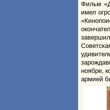
Фильм «Д
имел огр
«Кинопои
окончат
заверши
Советска
удивител
зарождав
ноябре, к
армией б