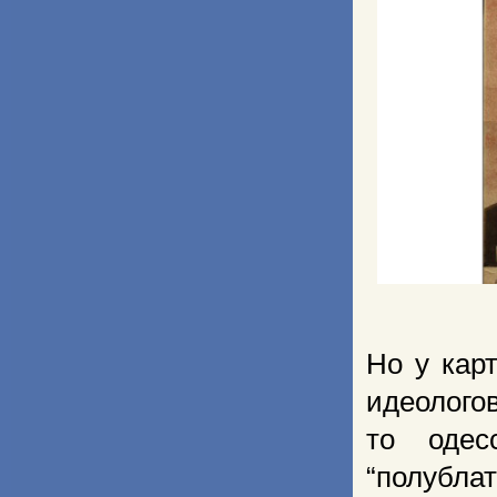
Но у кар
идеологов
то одес
“полубл