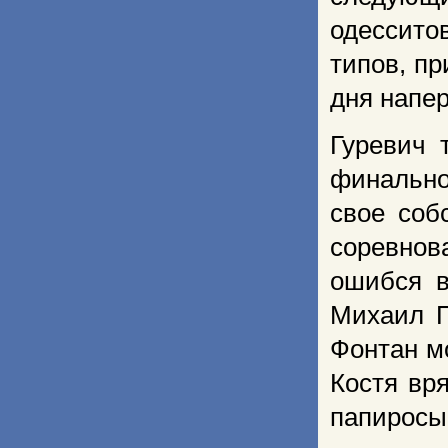
одессито
типов, пр
дня напе
Гуревич 
финальной
свое соб
соревнов
ошибся в
Михаил П
Фонтан мо
Костя вр
папиросы