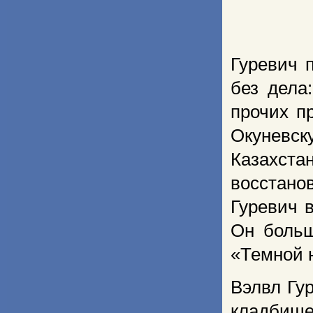
Гуревич 
без дела
прочих п
Окуневск
Казахста
восстано
Гуревич 
Он больш
«Темной 
Вэлвл Гу
кладбище