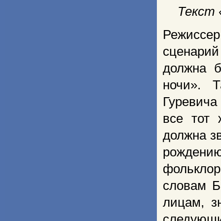
Текст 
Режиссер
сценарий
должна б
ночи». 
Гуревича
все тот 
должна зв
рождению
фольклоро
словам Б
лицам, з
следующ