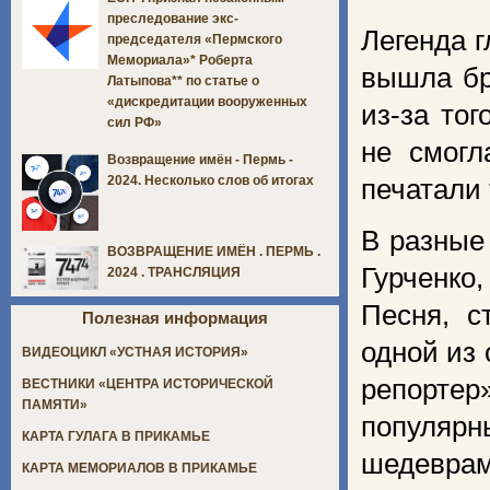
преследование экс-
Легенда г
председателя «Пермского
Мемориала»* Роберта
вышла бр
Латыпова** по статье о
«дискредитации вооруженных
из-за то
сил РФ»
не смогл
Возвращение имён - Пермь -
2024. Несколько слов об итогах
печатали 
В разные
ВОЗВРАЩЕНИЕ ИМЁН . ПЕРМЬ .
Гурченко
2024 . ТРАНСЛЯЦИЯ
Песня, с
Полезная информация
одной из
ВИДЕОЦИКЛ «УСТНАЯ ИСТОРИЯ»
репорте
ВЕСТНИКИ «ЦЕНТРА ИСТОРИЧЕСКОЙ
ПАМЯТИ»
популярны
КАРТА ГУЛАГА В ПРИКАМЬЕ
шедеврам
КАРТА МЕМОРИАЛОВ В ПРИКАМЬЕ