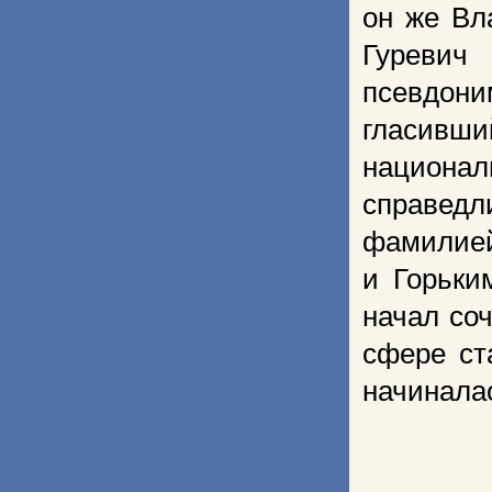
он же Вл
Гуревич
псевдон
гласивши
национал
справедл
фамилией
и Горьки
начал со
сфере ст
начиналас