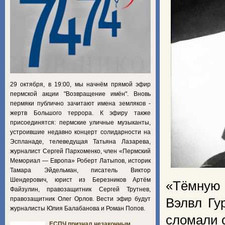
29 октября, в 19:00, мы начнём прямой эфир
пермской акции "Возвращение имён". Вновь
пермяки публично зачитают имена земляков -
жертв Большого террора. К эфиру также
присоединятся: пермские уличные музыканты,
устроившие недавно концерт солидарности на
Эспланаде, телеведущая Татьяна Лазарева,
журналист Сергей Пархоменко, член «Пермский
Мемориал — Европа» Роберт Латыпов, историк
Тамара Эйдельман, писатель Виктор
Шендерович, юрист из Березников Артём
«Тёмную 
Файзулин, правозащитник Сергей Трутнев,
правозащитник Олег Орлов. Вести эфир будут
Вэлвл Гу
журналисты Юлия Балабанова и Роман Попов.
сломали с
ЕСПЧ признал незаконным