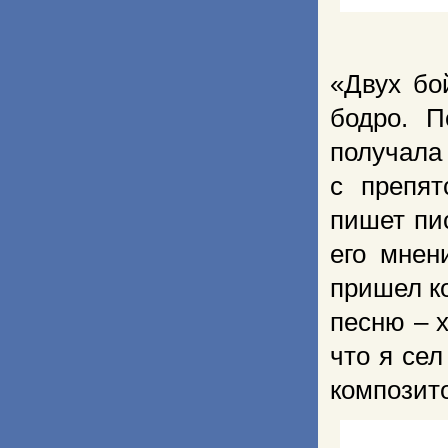
«Двух бо
бодро. П
получала 
с препят
пишет пис
его мнен
пришел ко
песню – 
что я се
композит