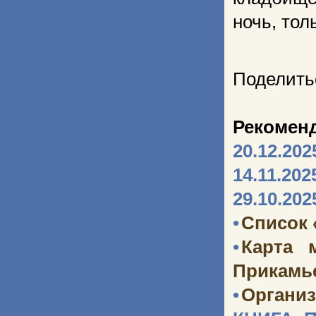
ночь, тол
Поделить
Рекомен
20.12.202
14.11.202
29.10.202
•
Список 
•
Карта 
Прикамь
•
Организ