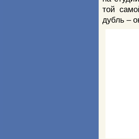
той само
дубль – о