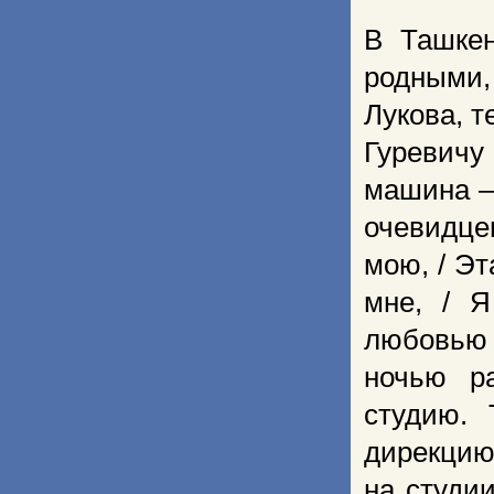
В Ташкен
родными,
Лукова, т
Гуревич
машина –
очевидцев
мою, / Эт
мне, / Я
любовью 
ночью р
студию. 
дирекцию
на студи