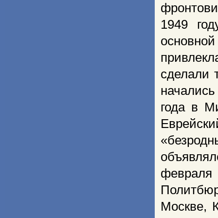
фронтови
1949 год
основной
привлекл
сделали 
начались
года в М
Еврейск
«безрод
объявля
февраля
Политбю
Москве, 