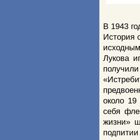
В 1943 г
История 
исходным
Лукова и
получил
«Истреби
предвоен
около 19
себя фле
жизни» ш
подпитии