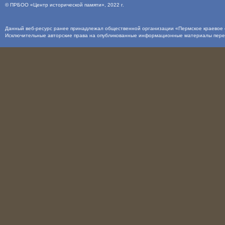
©
ПРБОО «Центр исторической памяти»
, 2022 г.
Данный веб-ресурс ранее принадлежал общественной организации «Пермское краевое о
Исключительные авторские права на опубликованные информационные материалы пер