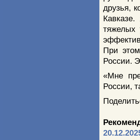
друзья, к
Кавказе.
тяжелых 
эффективн
При этом
России. 
«Мне пре
России, т
Поделить
Рекомен
20.12.202