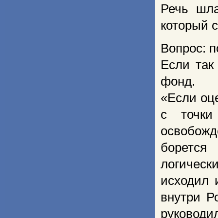
Речь шла
который с
Вопрос: п
Если так
фонд.
«Если оц
с точки
освобожд
борется
логическ
исходил 
внутри Р
руковод