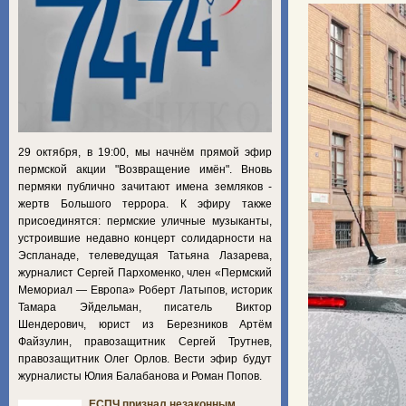
29 октября, в 19:00, мы начнём прямой эфир
пермской акции "Возвращение имён". Вновь
пермяки публично зачитают имена земляков -
жертв Большого террора. К эфиру также
присоединятся: пермские уличные музыканты,
устроившие недавно концерт солидарности на
Эспланаде, телеведущая Татьяна Лазарева,
журналист Сергей Пархоменко, член «Пермский
Мемориал — Европа» Роберт Латыпов, историк
Тамара Эйдельман, писатель Виктор
Шендерович, юрист из Березников Артём
Файзулин, правозащитник Сергей Трутнев,
правозащитник Олег Орлов. Вести эфир будут
журналисты Юлия Балабанова и Роман Попов.
ЕСПЧ признал незаконным