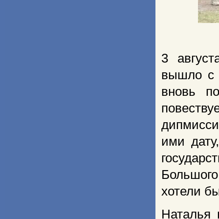
3 август
вышло с 
вновь по
повеству
дипмисси
ими дату
государс
Большого
хотели бы
Наталья 