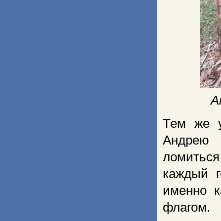
А
Тем же у
Андрею 
ломитьс
каждый г
именно к
флагом.