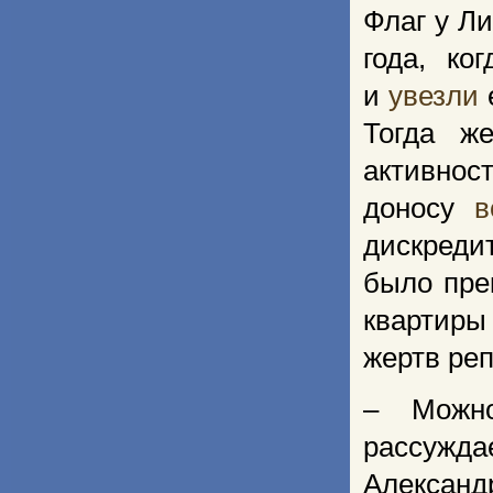
Флаг у Л
года, ко
и
увезли
Тогда ж
активно
доносу
в
дискреди
было пре
квартиры
жертв ре
– Можно
рассужд
Алексан