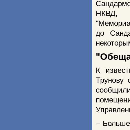
Сандармо
НКВД, о
"Мемориа
до Санд
некоторым
"Обеща
К извест
Трунову 
сообщил
помещени
Управлени
– Больше