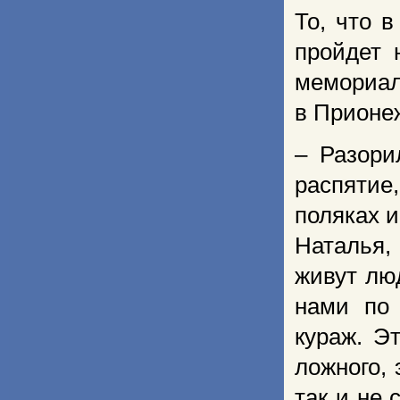
То, что 
пройдет 
мемориал
в Прионе
– Разори
распятие
поляках 
Наталья,
живут лю
нами по 
кураж. Э
ложного, 
так и не 