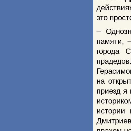
действия
это прост
– Однозн
памяти, 
города 
прадедов
Герасимо
на откры
приезд я
историк
истории 
Дмитрие
прахом не