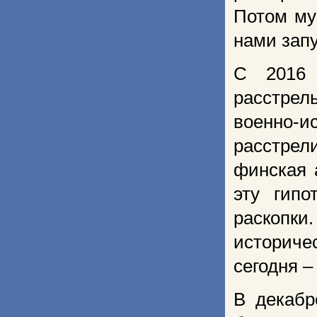
Потом му
нами зап
С 2016 
расстре
военно-и
расстрел
финская 
эту гипо
раскопки
историче
сегодня –
В декабр