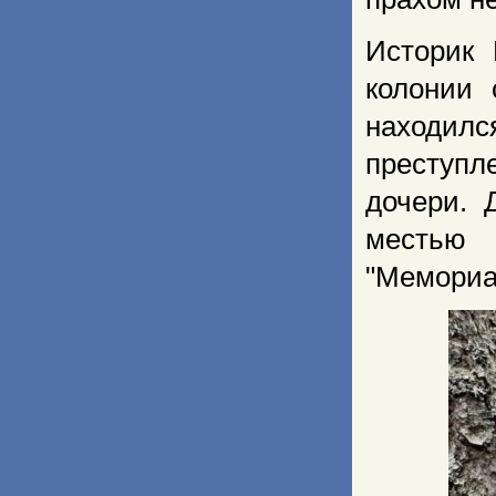
Историк 
колонии 
находилс
преступл
дочери. 
местью 
"Мемориа