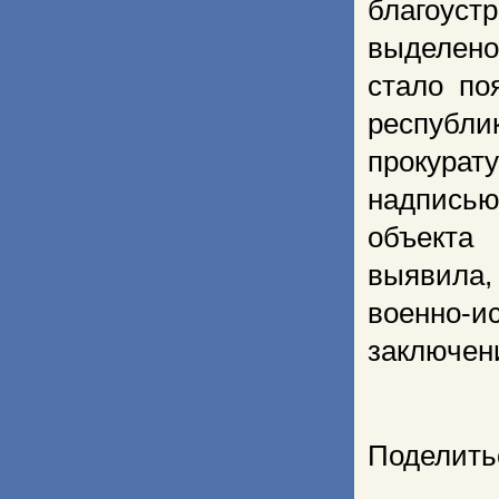
благоуст
выделено
стало по
республ
прокурат
надпись
объекта
выявила,
военно-и
заключен
Поделить