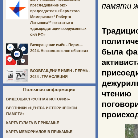
памяти ж
преследование экс-
председателя «Пермского
Мемориала»* Роберта
Латыпова** по статье о
Традиц
«дискредитации вооруженных
сил РФ»
политиче
Возвращение имён - Пермь -
была фа
2024. Несколько слов об итогах
активи
присоед
ВОЗВРАЩЕНИЕ ИМЁН . ПЕРМЬ .
2024 . ТРАНСЛЯЦИЯ
дежурил
Полезная информация
чтению
ВИДЕОЦИКЛ «УСТНАЯ ИСТОРИЯ»
погово
ВЕСТНИКИ «ЦЕНТРА ИСТОРИЧЕСКОЙ
происход
ПАМЯТИ»
КАРТА ГУЛАГА В ПРИКАМЬЕ
КАРТА МЕМОРИАЛОВ В ПРИКАМЬЕ