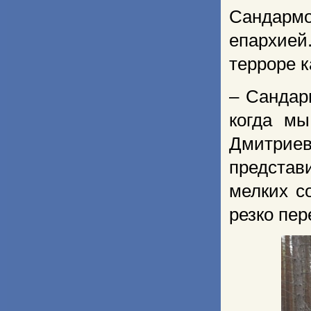
Сандармо
епархией
терроре 
– Сандарм
когда мы
Дмитриев
представ
мелких с
резко пер