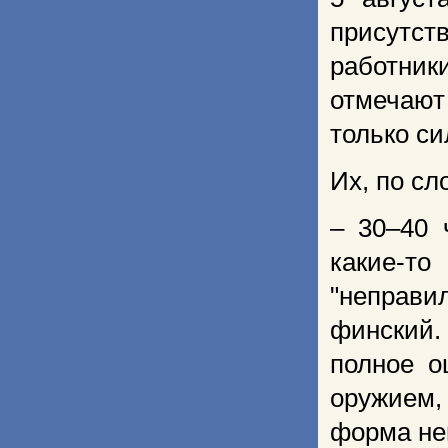
присутс
работник
отмечают
только с
Их, по сл
– 30–40 
какие-т
"неправ
финский.
полное о
оружием,
форма нем