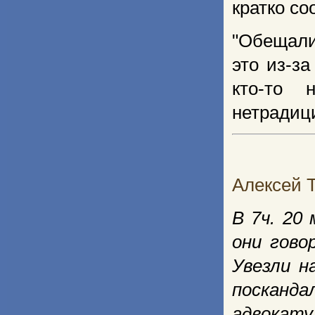
кратко с
"Обещали 
это из-з
кто-то
нетрадици
Алексей Т
В 7ч. 20
они гово
Увезли н
посканда
адвокату