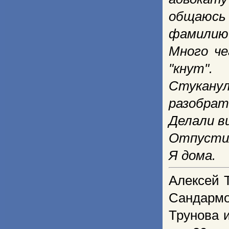
общаюсь
фамилию 
Много че
"кнут".
Стукану
разобрат
Делали в
Отпусти
Я дома.
Алексей Т
Сандармо
Трунова 