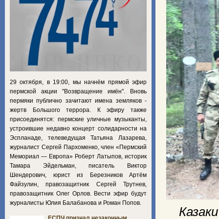
29 октября, в 19:00, мы начнём прямой эфир
пермской акции "Возвращение имён". Вновь
пермяки публично зачитают имена земляков -
жертв Большого террора. К эфиру также
присоединятся: пермские уличные музыканты,
устроившие недавно концерт солидарности на
Эспланаде, телеведущая Татьяна Лазарева,
журналист Сергей Пархоменко, член «Пермский
Мемориал — Европа» Роберт Латыпов, историк
Тамара Эйдельман, писатель Виктор
Шендерович, юрист из Березников Артём
Файзулин, правозащитник Сергей Трутнев,
правозащитник Олег Орлов. Вести эфир будут
журналисты Юлия Балабанова и Роман Попов.
Казак
ЕСПЧ признал незаконным