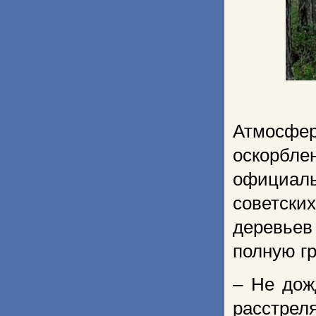
Атмосфер
оскорбл
официал
советск
деревье
полную гр
– Не дож
расстрел