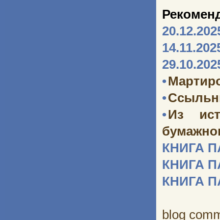
Рекомен
20.12.202
14.11.202
29.10.202
•
Мартир
•
Ссыльн
•
Из ист
бумажног
КНИГА 
КНИГА 
КНИГА 
blog com