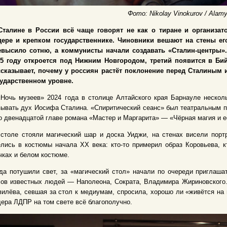
Фото: Nikolay Vinokurov / Alamy
Сталине в России всё чаще говорят не как о тиране и организат
дере и крепком государственнике. Чиновники вешают на стены ег
евысило сотню, а коммунисты начали создавать «Сталин-центры».
25 году откроется под Нижним Новгородом, третий появится в Би
ссказывает, почему у россиян растёт поклонение перед Сталиным и
сударственном уровне.
Ночь музеев» 2024 года в столице Алтайского края Барнауле несколь
ывать дух Иосифа Сталина. «Спиритический сеанс» был театральным п
о двенадцатой главе романа «Мастер и Маргарита» — «Чёрная магия и е
столе стояли магический шар и доска Уиджи, на стенах висели порт
лись в костюмы начала XX века: кто-то примерил образ Коровьева, 
чках и белом костюме.
да потушили свет, за «магический стол» начали по очереди приглаша
хов известных людей — Наполеона, Сократа, Владимира Жириновского
илёва, севшая за стол к медиумам, спросила, хорошо ли «живётся на 
ера ЛДПР на том свете всё благополучно.