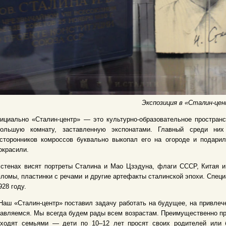
Экспозиция в «Сталин-це
циально «Сталин-центр» — это культурно-образовательное пространс
большую комнату, заставленную экспонатами. Главный среди н
 сторонников комроссов буквально выкопал его на огороде и подари
окрасили.
стенах висят портреты Сталина и Мао Цзэдуна, флаги СССР, Китая и 
ломы, пластинки с речами и другие артефакты сталинской эпохи. Спец
928 году.
аш «Сталин-центр» поставил задачу работать на будущее, на привлеч
авляемся. Мы всегда будем рады всем возрастам. Преимущественно при
иходят семьями — дети по 10–12 лет просят своих родителей или 