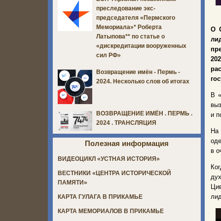
преследование экс-
председателя «Пермского
Мемориала»* Роберта
О 
Латыпова** по статье о
ли
«дискредитации вооруженных
пр
сил РФ»
20
ра
Возвращение имён - Пермь -
го
2024. Несколько слов об итогах
В «
выз
ВОЗВРАЩЕНИЕ ИМЁН . ПЕРМЬ .
и п
2024 . ТРАНСЛЯЦИЯ
На 
оде
Полезная информация
в о
ВИДЕОЦИКЛ «УСТНАЯ ИСТОРИЯ»
Ког
ВЕСТНИКИ «ЦЕНТРА ИСТОРИЧЕСКОЙ
ду
ПАМЯТИ»
Цив
лид
КАРТА ГУЛАГА В ПРИКАМЬЕ
КАРТА МЕМОРИАЛОВ В ПРИКАМЬЕ