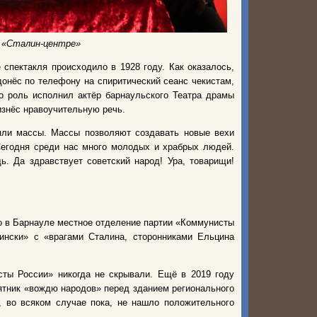
м «Сталин-центре»
спектакля происходило в 1928 году. Как оказалось,
донёс по телефону на спиритический сеанс чекистам,
го роль исполнил актёр барнаульского Театра драмы
изнёс нравоучительную речь.
яли массы. Массы позволяют создавать новые вехи
Сегодня среди нас много молодых и храбрых людей.
. Да здравствует советский народ! Ура, товарищи!
ло в Барнауле местное отделение партии «Коммунисты
ински» с «врагами Сталина, сторонниками Ельцина
ты России» никогда не скрывали. Ещё в 2019 году
ятник «вождю народов» перед зданием регионального
, во всяком случае пока, не нашло положительного