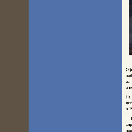
Офи
не
из
и п
На 
дип
в 1
— Н
спр
пр