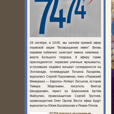
29 октября, в 19:00, мы начнём прямой эфир
пермской акции "Возвращение имён". Вновь
пермяки публично зачитают имена земляков -
жертв Большого террора. К эфиру также
присоединятся: пермские уличные музыканты,
устроившие недавно концерт солидарности на
Эспланаде, телеведущая Татьяна Лазарева,
журналист Сергей Пархоменко, член «Пермский
Мемориал — Европа» Роберт Латыпов, историк
Тамара Эйдельман, писатель Виктор
Шендерович, юрист из Березников Артём
Файзулин, правозащитник Сергей Трутнев,
правозащитник Олег Орлов. Вести эфир будут
журналисты Юлия Балабанова и Роман Попов.
ЕСПЧ признал незаконным