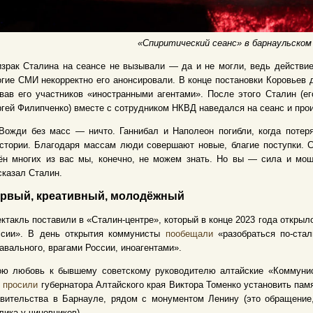
«Спиритический сеанс» в барнаульско
зрак Сталина на сеансе не вызывали — да и не могли, ведь действие 
гие СМИ некорректно его анонсировали. В конце постановки Коровьев 
вав его участников «иностранными агентами». После этого Сталин (е
гей Филипченко) вместе с сотрудником НКВД наведался на сеанс и про
Вожди без масс — ничто. Ганнибал и Наполеон погибли, когда потер
стории. Благодаря массам люди совершают новые, благие поступки. 
н многих из вас мы, конечно, не можем знать. Но вы — сила и мощь
казал Сталин.
рвый, креативный, молодёжный
ктакль поставили в «Сталин-центре», который в конце 2023 года откры
ссии». В день открытия коммунисты
пообещали
«разобраться по-стал
авального, врагами России, иноагентами».
ою любовь к бывшему советскому руководителю алтайские «Коммунис
и
просили
губернатора Алтайского края Виктора Томенко установить пам
авительства в Барнауле, рядом с монументом Ленину (это обращение
лика у чиновников).