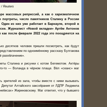
 / Reuters
оре массовых репрессий, а как о харизматичном
о портреты, число памятников Сталину в России
 Один из них уже работает в Барнауле, второй в
йске. Журналист «Новой вкладки» Артём Антонов
 как после февраля 2022 года это поощряется на
ко десятков человек пришли посмотреть, как будут
редставлением по одноимённому рассказу Булгакова
ё разоблачение».
реты Сталина и рисунки с котом Бегемотом. Актёры
кто-то — Воланда в чёрном плаще. Вёл «сеанс» маг
ть зрителей из зала, чтобы вместе с ними вызывать
. Депутат Алтайского заксобрания от ЛДПР Людмила
небесах» Жириновскому. Маг ответил, что у бывшего