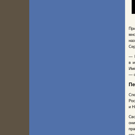
При
мно
наз
Сер
— 
в и
Имё
— с
Пе
Спе
Ро
и Н
Св
он
пр
отк