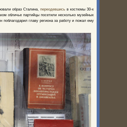
ровали образ Сталина,
переодевшись
в костюмы 30-х
аком обличье партийцы посетили несколько музейных
н поблагодарил главу региона за работу и пожал ему