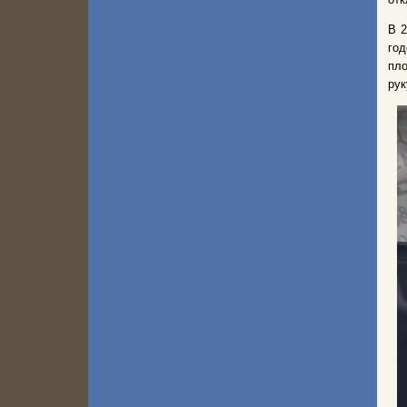
В 2
год
пло
рук