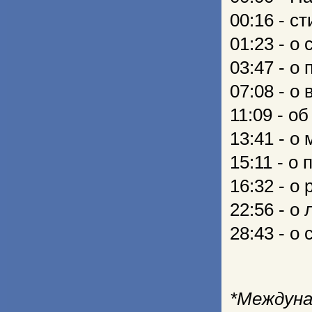
00:16 - с
01:23 - о
03:47 - о
07:08 - о
11:09 - о
13:41 - о
15:11 - о
16:32 - о
22:56 - о
28:43 - о
*Междун