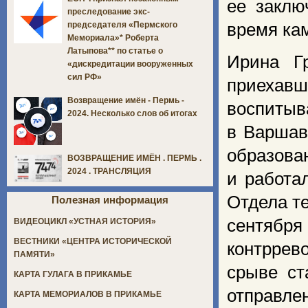
ее заклю
преследование экс-
время ка
председателя «Пермского
Мемориала»* Роберта
Латыпова** по статье о
Ирина Г
«дискредитации вооруженных
сил РФ»
приехав
Возвращение имён - Пермь -
воспитыв
2024. Несколько слов об итогах
в Варшав
образован
ВОЗВРАЩЕНИЕ ИМЁН . ПЕРМЬ .
2024 . ТРАНСЛЯЦИЯ
и работа
Отдела те
Полезная информация
сентябр
ВИДЕОЦИКЛ «УСТНАЯ ИСТОРИЯ»
ВЕСТНИКИ «ЦЕНТРА ИСТОРИЧЕСКОЙ
контррев
ПАМЯТИ»
срыве ст
КАРТА ГУЛАГА В ПРИКАМЬЕ
отправле
КАРТА МЕМОРИАЛОВ В ПРИКАМЬЕ