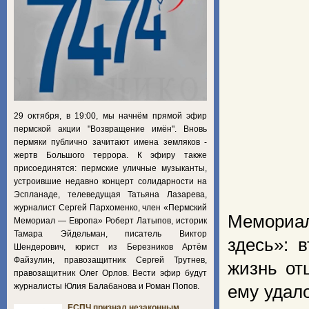
29 октября, в 19:00, мы начнём прямой эфир
пермской акции "Возвращение имён". Вновь
пермяки публично зачитают имена земляков -
жертв Большого террора. К эфиру также
присоединятся: пермские уличные музыканты,
устроившие недавно концерт солидарности на
Эспланаде, телеведущая Татьяна Лазарева,
журналист Сергей Пархоменко, член «Пермский
Мемориал
Мемориал — Европа» Роберт Латыпов, историк
Тамара Эйдельман, писатель Виктор
здесь»: 
Шендерович, юрист из Березников Артём
Файзулин, правозащитник Сергей Трутнев,
жизнь от
правозащитник Олег Орлов. Вести эфир будут
журналисты Юлия Балабанова и Роман Попов.
ему удало
ЕСПЧ признал незаконным