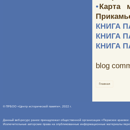
•
Карта 
Прикамь
КНИГА 
КНИГА 
КНИГА 
blog com
Главная
©
ПРБОО «Центр исторической памяти»
, 2022 г.
Данный веб-ресурс ранее принадлежал общественной организации «Пермское краевое о
Исключительные авторские права на опубликованные информационные материалы пер