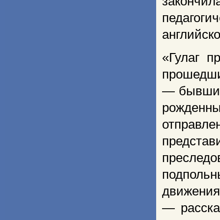
закончил
педагоги
английско
«Гулаг п
прошедши
— бывшие 
рожденны
отправле
представ
преслед
подпольн
движения
— расска