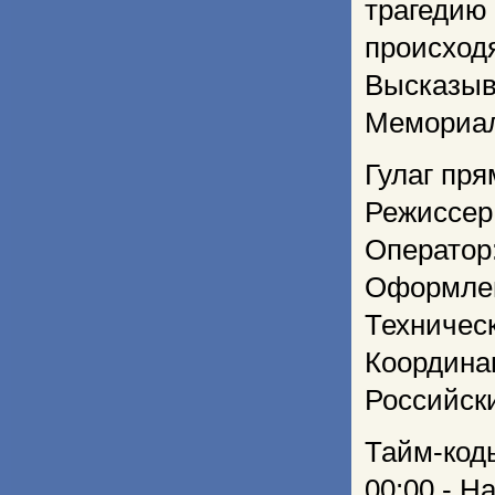
трагедию
происход
Высказыв
Мемориал
Гулаг пря
Режиссер
Оператор
Оформлен
Техничес
Координа
Российск
Тайм-код
00:00 - Н