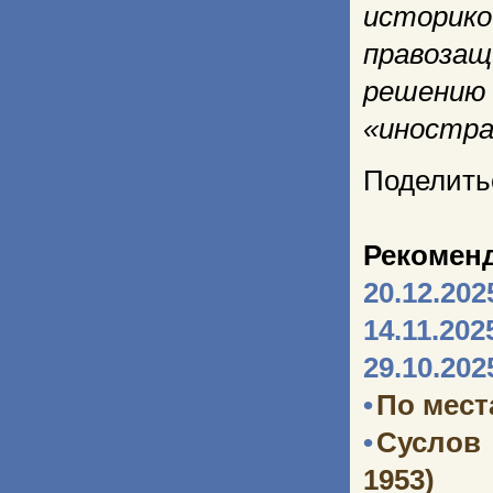
истори
правоза
решению 
«иностра
Поделить
Рекомен
20.12.202
14.11.202
29.10.202
•
По мест
•
Суслов
1953)