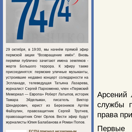
29 октября, в 19:00, мы начнём прямой эфир
пермской акции "Возвращение имён". Вновь
пермяки публично зачитают имена земляков -
жертв Большого террора. К эфиру также
присоединятся: пермские уличные музыканты,
устроившие недавно концерт солидарности на
Эспланаде, телеведущая Татьяна Лазарева,
журналист Сергей Пархоменко, член «Пермский
Арсений 
Мемориал — Европа» Роберт Латыпов, историк
Тамара Эйдельман, писатель Виктор
службы п
Шендерович, юрист из Березников Артём
Файзулин, правозащитник Сергей Трутнев,
права пр
правозащитник Олег Орлов. Вести эфир будут
журналисты Юлия Балабанова и Роман Попов.
Первые 
ЕСПЧ признал незаконным