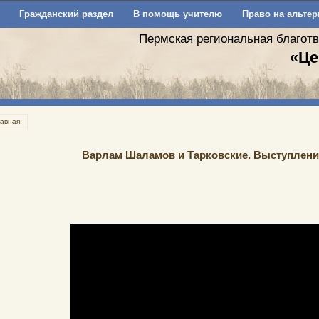
Гражданский раздел
В помощь учителю
Право на альтер
Пермская региональная благот
«Це
лавная
Варлам Шаламов и Тарковские. Выступление В