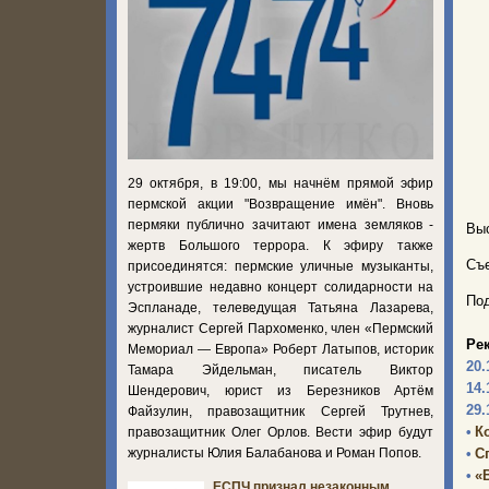
29 октября, в 19:00, мы начнём прямой эфир
пермской акции "Возвращение имён". Вновь
пермяки публично зачитают имена земляков -
Выс
жертв Большого террора. К эфиру также
Съе
присоединятся: пермские уличные музыканты,
устроившие недавно концерт солидарности на
Под
Эспланаде, телеведущая Татьяна Лазарева,
журналист Сергей Пархоменко, член «Пермский
Ре
Мемориал — Европа» Роберт Латыпов, историк
20.
Тамара Эйдельман, писатель Виктор
14.
Шендерович, юрист из Березников Артём
29.
Файзулин, правозащитник Сергей Трутнев,
•
К
правозащитник Олег Орлов. Вести эфир будут
журналисты Юлия Балабанова и Роман Попов.
•
С
•
«
ЕСПЧ признал незаконным