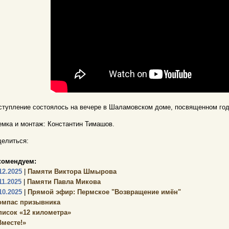
тупление состоялось на вечере в Шаламовском доме, посвященном год
мка и монтаж: Константин Тимашов.
елиться:
комендуем:
12.2025
|
Памяти Виктора Шмырова
11.2025
|
Памяти Павла Микова
10.2025
|
Прямой эфир: Пермское "Возвращение имён"
омпас призывника
писок «12 километра»
Вместе!»